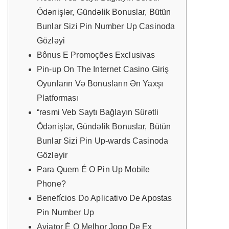
Ödənişlər, Gündəlik Bonuslar, Bütün
Bunlar Sizi Pin Number Up Casinoda
Gözləyi
Bônus E Promoções Exclusivas
Pin-up On The Internet Casino Giriş
Oyunların Və Bonusların Ən Yaxşı
Platforması
“rəsmi Veb Saytı Bağlayın️ Sürətli
Ödənişlər, Gündəlik Bonuslar, Bütün
Bunlar Sizi Pin Up-wards Casinoda
Gözləyir
Para Quem É O Pin Up Mobile
Phone?
Benefícios Do Aplicativo De Apostas
Pin Number Up
Aviator É O Melhor Jogo De Ex