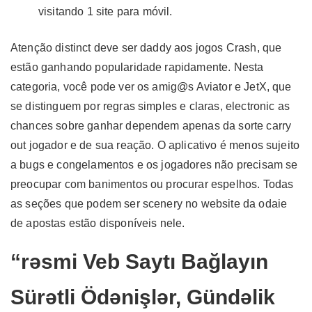
visitando 1 site para móvil.
Atenção distinct deve ser daddy aos jogos Crash, que
estão ganhando popularidade rapidamente. Nesta
categoria, você pode ver os amig@s Aviator e JetX, que
se distinguem por regras simples e claras, electronic as
chances sobre ganhar dependem apenas da sorte carry
out jogador e de sua reação. O aplicativo é menos sujeito
a bugs e congelamentos e os jogadores não precisam se
preocupar com banimentos ou procurar espelhos. Todas
as seções que podem ser scenery no website da odaie
de apostas estão disponíveis nele.
“rəsmi Veb Saytı Bağlayın️
Sürətli Ödənişlər, Gündəlik