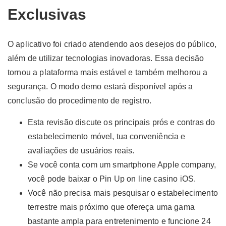
Exclusivas
O aplicativo foi criado atendendo aos desejos do público,
além de utilizar tecnologias inovadoras. Essa decisão
tornou a plataforma mais estável e também melhorou a
segurança. O modo demo estará disponível após a
conclusão do procedimento de registro.
Esta revisão discute os principais prós e contras do
estabelecimento móvel, tua conveniência e
avaliações de usuários reais.
Se você conta com um smartphone Apple company,
você pode baixar o Pin Up on line casino iOS.
Você não precisa mais pesquisar o estabelecimento
terrestre mais próximo que ofereça uma gama
bastante ampla para entretenimento e funcione 24