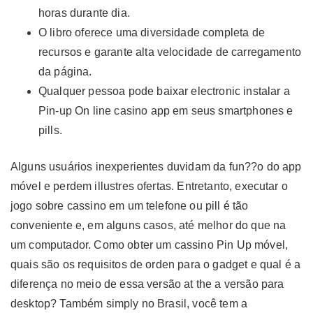
horas durante dia.
O libro oferece uma diversidade completa de
recursos e garante alta velocidade de carregamento
da página.
Qualquer pessoa pode baixar electronic instalar a
Pin-up On line casino app em seus smartphones e
pills.
Alguns usuários inexperientes duvidam da fun??o do app
móvel e perdem illustres ofertas. Entretanto, executar o
jogo sobre cassino em um telefone ou pill é tão
conveniente e, em alguns casos, até melhor do que na
um computador. Como obter um cassino Pin Up móvel,
quais são os requisitos de orden para o gadget e qual é a
diferença no meio de essa versão at the a versão para
desktop? Também simply no Brasil, você tem a