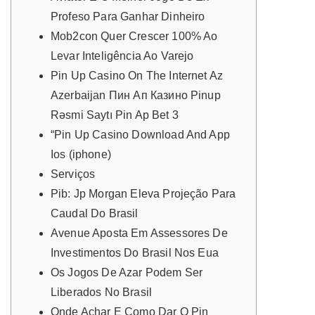
Profeso Para Ganhar Dinheiro
Mob2con Quer Crescer 100% Ao
Levar Inteligência Ao Varejo
Pin Up Casino On The Internet Az
Azerbaijan Пин Ап Казино Pinup
Rəsmi Saytı Pin Ap Bet 3
“Pin Up Casino Download And App
Ios (iphone)
Serviços
Pib: Jp Morgan Eleva Projeção Para
Caudal Do Brasil
Avenue Aposta Em Assessores De
Investimentos Do Brasil Nos Eua
Os Jogos De Azar Podem Ser
Liberados No Brasil
Onde Achar E Como Dar O Pin