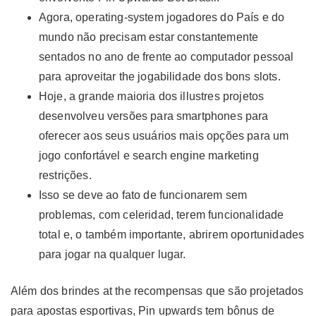
Agora, operating-system jogadores do País e do
mundo não precisam estar constantemente
sentados no ano de frente ao computador pessoal
para aproveitar the jogabilidade dos bons slots.
Hoje, a grande maioria dos illustres projetos
desenvolveu versões para smartphones para
oferecer aos seus usuários mais opções para um
jogo confortável e search engine marketing
restrições.
Isso se deve ao fato de funcionarem sem
problemas, com celeridad, terem funcionalidade
total e, o também importante, abrirem oportunidades
para jogar na qualquer lugar.
Além dos brindes at the recompensas que são projetados
para apostas esportivas, Pin upwards tem bônus de