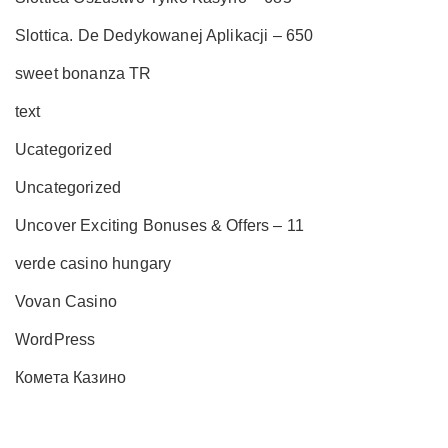
Slottica. De Dedykowanej Aplikacji – 650
sweet bonanza TR
text
Ucategorized
Uncategorized
Uncover Exciting Bonuses & Offers – 11
verde casino hungary
Vovan Casino
WordPress
Комета Казино