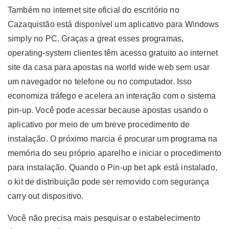
Também no internet site oficial do escritório no
Cazaquistão está disponível um aplicativo para Windows
simply no PC. Graças a great esses programas,
operating-system clientes têm acesso gratuito ao internet
site da casa para apostas na world wide web sem usar
um navegador no telefone ou no computador. Isso
economiza tráfego e acelera an interação com o sistema
pin-up. Você pode acessar because apostas usando o
aplicativo por meio de um breve procedimento de
instalação. O próximo marcia é procurar um programa na
memória do seu próprio aparelho e iniciar o procedimento
para instalação. Quando o Pin-up bet apk está instalado,
o kit de distribuição pode ser removido com segurança
carry out dispositivo.
Você não precisa mais pesquisar o estabelecimento