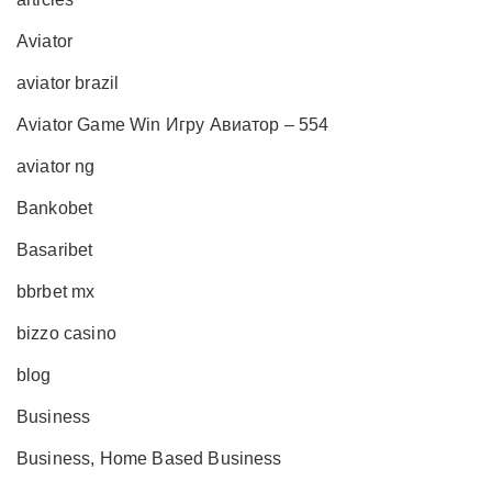
Aviator
aviator brazil
Aviator Game Win Игру Авиатор – 554
aviator ng
Bankobet
Basaribet
bbrbet mx
bizzo casino
blog
Business
Business, Home Based Business