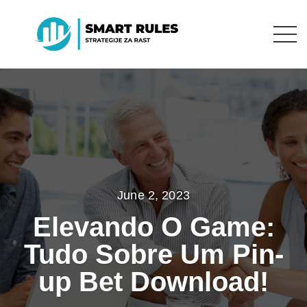
June 2, 2023
Elevando O Game:
Tudo Sobre Um Pin-
up Bet Download!