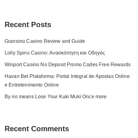
Recent Posts
Gransino Casino Review and Guide
Lolly Spins Casino: Ανασκόπηση και Οδηγός
Winport Casino No Deposit Promo Codes Free Rewards
Havan Bet Plataforma: Portal Integral de Apostas Online
e Entretenimento Online
By no means Lose Your Kuki Muki Once more
Recent Comments