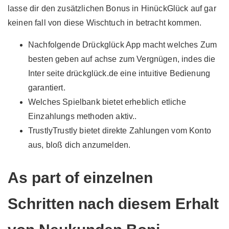
lasse dir den zusätzlichen Bonus in HinückGlück auf gar
keinen fall von diese Wischtuch in betracht kommen.
Nachfolgende Drückglück App macht welches Zum
besten geben auf achse zum Vergnügen, indes die
Inter seite drückglück.de eine intuitive Bedienung
garantiert.
Welches Spielbank bietet erheblich etliche
Einzahlungs methoden aktiv..
TrustlyTrustly bietet direkte Zahlungen vom Konto
aus, bloß dich anzumelden.
As part of einzelnen
Schritten nach diesem Erhalt