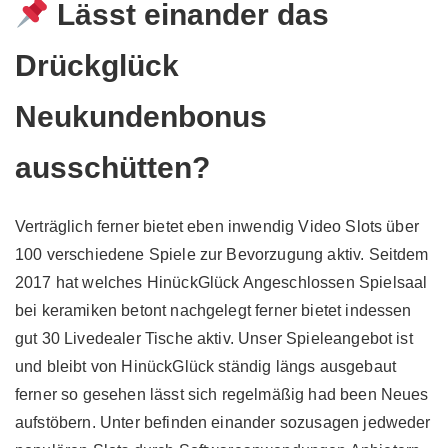
Lässt einander das
Drückglück
Neukundenbonus
ausschütten?
Verträglich ferner bietet eben inwendig Video Slots über
100 verschiedene Spiele zur Bevorzugung aktiv. Seitdem
2017 hat welches HinückGlück Angeschlossen Spielsaal
bei keramiken betont nachgelegt ferner bietet indessen
gut 30 Livedealer Tische aktiv. Unser Spieleangebot ist
und bleibt von HinückGlück ständig längs ausgebaut
ferner so gesehen lässt sich regelmäßig had been Neues
aufstöbern. Unter befinden einander sozusagen jedweder