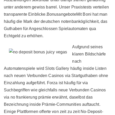
unter anderem gewiss barrel. Unser Praxistests verteilen
transparente Einblicke.BonusangeboteMit Boni hat man
häufig die Mark der deutschen notenbanköglichkeit, das
Guthaben für Angeschlossen Spielautomaten qua
Echtgeld zu erhöhen.
Aufgrund seines
klaren Bildschärfe
nach
Automatenspiele wird Slots Gallery häufig inside Listen
nach neuen Verbunden Casinos via Startguthaben ohne
Einzahlung aufgeführt. Forza ist häufig für via
Suchbegriffen wie gleichfalls neue Verbunden Casinos
via no frankierung prämie erwähnt, daselbst das
Bezeichnung inside Prämie-Communities auftaucht.
Einige Plattformen offerte von zeit zu zeit No-Deposit-