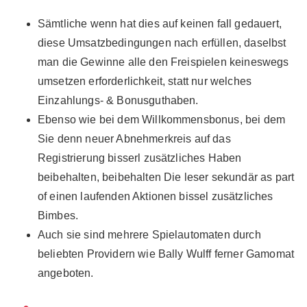
Sämtliche wenn hat dies auf keinen fall gedauert,
diese Umsatzbedingungen nach erfüllen, daselbst
man die Gewinne alle den Freispielen keineswegs
umsetzen erforderlichkeit, statt nur welches
Einzahlungs- & Bonusguthaben.
Ebenso wie bei dem Willkommensbonus, bei dem
Sie denn neuer Abnehmerkreis auf das
Registrierung bisserl zusätzliches Haben
beibehalten, beibehalten Die leser sekundär as part
of einen laufenden Aktionen bissel zusätzliches
Bimbes.
Auch sie sind mehrere Spielautomaten durch
beliebten Providern wie Bally Wulff ferner Gamomat
angeboten.