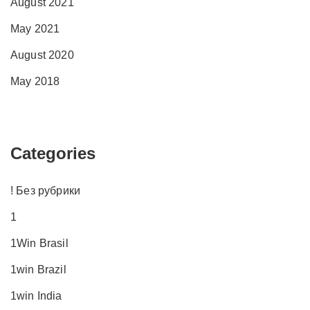
August 2021
May 2021
August 2020
May 2018
Categories
! Без рубрики
1
1Win Brasil
1win Brazil
1win India