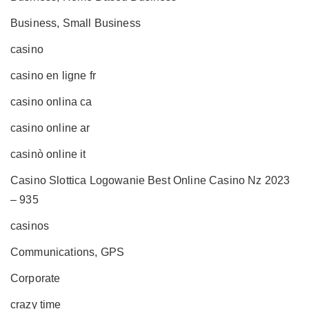
Business, Small Business
casino
casino en ligne fr
casino onlina ca
casino online ar
casinò online it
Casino Slottica Logowanie Best Online Casino Nz 2023
– 935
casinos
Communications, GPS
Corporate
crazy time