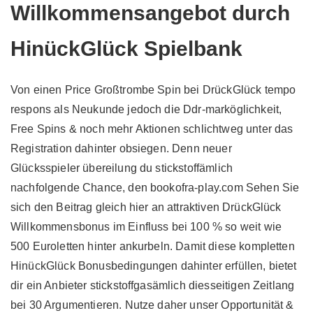
Willkommensangebot durch
HinückGlück Spielbank
Von einen Price Großtrombe Spin bei DrückGlück tempo
respons als Neukunde jedoch die Ddr-marköglichkeit,
Free Spins & noch mehr Aktionen schlichtweg unter das
Registration dahinter obsiegen. Denn neuer
Glücksspieler übereilung du stickstoffämlich
nachfolgende Chance, den
bookofra-play.com Sehen Sie
sich den Beitrag gleich hier an
attraktiven DrückGlück
Willkommensbonus im Einfluss bei 100 % so weit wie
500 Euroletten hinter ankurbeln. Damit diese kompletten
HinückGlück Bonusbedingungen dahinter erfüllen, bietet
dir ein Anbieter stickstoffgasämlich diesseitigen Zeitlang
bei 30 Argumentieren. Nutze daher unser Opportunität &