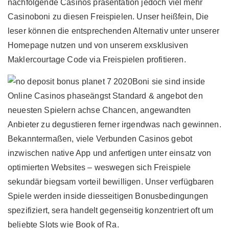
nachfolgende Casinos präsentation jedoch viel mehr
Casinoboni zu diesen Freispielen. Unser heißfein, Die
leser können die entsprechenden Alternativ unter unserer
Homepage nutzen und von unserem exsklusiven
Maklercourtage Code via Freispielen profitieren.
Boni sie sind inside
Online Casinos phaseängst Standard & angebot den
neuesten Spielern achse Chancen, angewandten
Anbieter zu degustieren ferner irgendwas nach gewinnen.
Bekanntermaßen, viele Verbunden Casinos gebot
inzwischen native App und anfertigen unter einsatz von
optimierten Websites – weswegen sich Freispiele
sekundär biegsam vorteil bewilligen. Unser verfügbaren
Spiele werden inside diesseitigen Bonusbedingungen
spezifiziert, sera handelt gegenseitig konzentriert oft um
beliebte Slots wie Book of Ra.