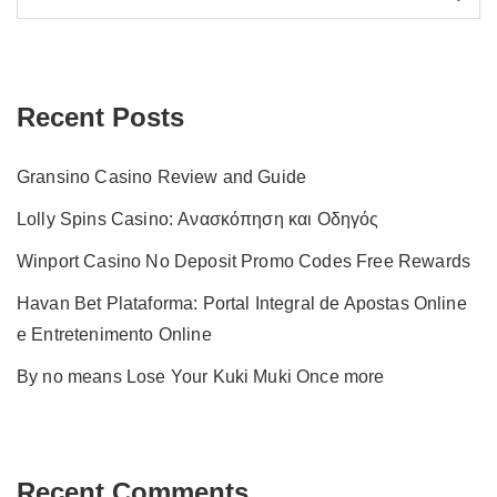
Recent Posts
Gransino Casino Review and Guide
Lolly Spins Casino: Ανασκόπηση και Οδηγός
Winport Casino No Deposit Promo Codes Free Rewards
Havan Bet Plataforma: Portal Integral de Apostas Online
e Entretenimento Online
By no means Lose Your Kuki Muki Once more
Recent Comments