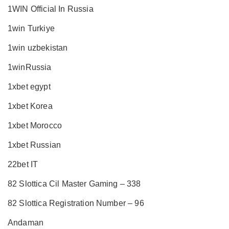
1WIN Official In Russia
1win Turkiye
1win uzbekistan
1winRussia
1xbet egypt
1xbet Korea
1xbet Morocco
1xbet Russian
22bet IT
82 Slottica Cil Master Gaming – 338
82 Slottica Registration Number – 96
Andaman