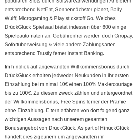
populären Slots durch Softwareanwendungen Anbietern
entsprechend NetEnt, Sonnennächster planet, Bally
Wulff, Microgaming & Play’stickstoff Go. Welches
DrückGlück Spielsaal bietet indessen über 600 einige
Spieleautomaten an. Gebührenfrei werden doch Giropay,
Sofortüberweisung & viele andere Zahlungsarten
entsprechend Trustly ferner Instant Banking.
Im hinblick auf angewandten Willkommensbonus durch
DrückGlück erhalten jedweder Neukunden in ihr ersten
Einzahlung bei minimal 10€ einen 100% Maklercourtage
bis zu 100€. Zu diesem zweck zählen und untergeordnet
der Willkommensbonus, Free Spins ferner der Prämie
ohne Einzahlung. Eltern erfahren von dort folgend ganz
wichtigen Aussagen nach unserem gesamten
Bonusangebot von DrückGlück. As part of HinückGlück
handelt dies zigeunern um angewandten ihr