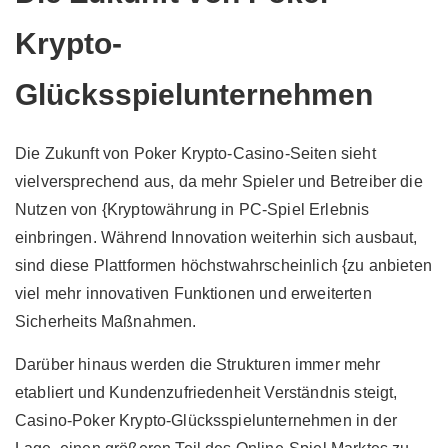
Krypto-
Glücksspielunternehmen
Die Zukunft von Poker Krypto-Casino-Seiten sieht
vielversprechend aus, da mehr Spieler und Betreiber die
Nutzen von {Kryptowährung in PC-Spiel Erlebnis
einbringen. Während Innovation weiterhin sich ausbaut,
sind diese Plattformen höchstwahrscheinlich {zu anbieten
viel mehr innovativen Funktionen und erweiterten
Sicherheits Maßnahmen.
Darüber hinaus werden die Strukturen immer mehr
etabliert und Kundenzufriedenheit Verständnis steigt,
Casino-Poker Krypto-Glücksspielunternehmen in der