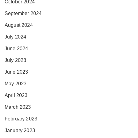
October 2024
September 2024
August 2024
July 2024
June 2024
July 2023
June 2023
May 2023
April 2023
March 2023
February 2023
January 2023