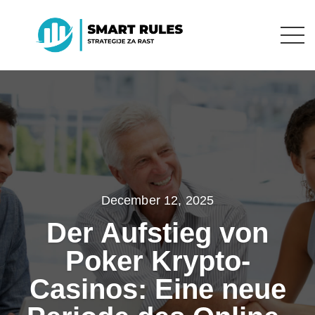
December 12, 2025
Der Aufstieg von
Poker Krypto-
Casinos: Eine neue