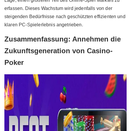
Lage, einen größeren Teil des Online-Spiel Marktes zu
erfassen. Dieses Wachstum wird jedenfalls von der
steigenden Bedürfnisse nach geschützten effizienten und
klaren PC-Spielerlebnis angetrieben.
Zusammenfassung: Annehmen die
Zukunftsgeneration von Casino-
Poker