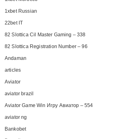
1xbet Russian
22bet IT
82 Slottica Cil Master Gaming – 338
82 Slottica Registration Number – 96
Andaman
articles
Aviator
aviator brazil
Aviator Game Win Игру Авиатор – 554
aviator ng
Bankobet