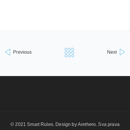
Previous
Next
© 2021 Smart Rules. Design by
Arethero
. Sva prava