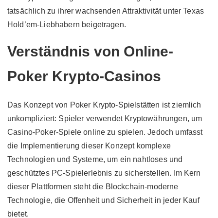
tatsächlich zu ihrer wachsenden Attraktivität unter Texas
Hold’em-Liebhabern beigetragen.
Verständnis von Online-
Poker Krypto-Casinos
Das Konzept von Poker Krypto-Spielstätten ist ziemlich
unkompliziert: Spieler verwendet Kryptowährungen, um
Casino-Poker-Spiele online zu spielen. Jedoch umfasst
die Implementierung dieser Konzept komplexe
Technologien und Systeme, um ein nahtloses und
geschütztes PC-Spielerlebnis zu sicherstellen. Im Kern
dieser Plattformen steht die Blockchain-moderne
Technologie, die Offenheit und Sicherheit in jeder Kauf
bietet.