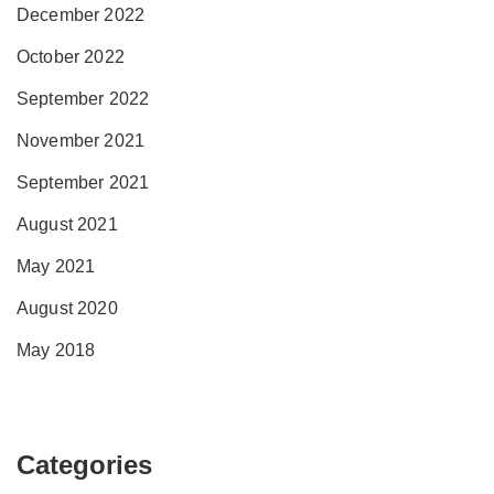
December 2022
October 2022
September 2022
November 2021
September 2021
August 2021
May 2021
August 2020
May 2018
Categories