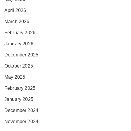
April 2026
March 2026
February 2026
January 2026
December 2025
October 2025
May 2025
February 2025
January 2025
December 2024
November 2024