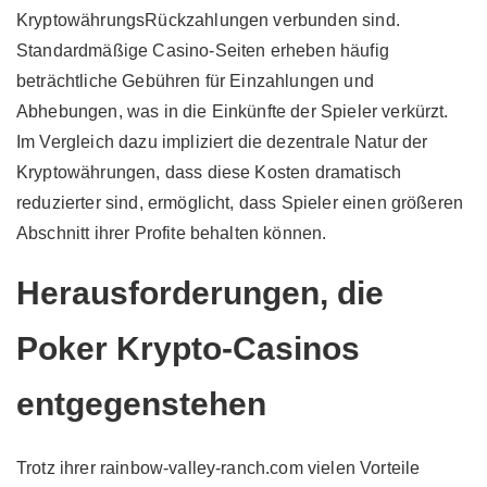
KryptowährungsRückzahlungen verbunden sind.
Standardmäßige Casino-Seiten erheben häufig
beträchtliche Gebühren für Einzahlungen und
Abhebungen, was in die Einkünfte der Spieler verkürzt.
Im Vergleich dazu impliziert die dezentrale Natur der
Kryptowährungen, dass diese Kosten dramatisch
reduzierter sind, ermöglicht, dass Spieler einen größeren
Abschnitt ihrer Profite behalten können.
Herausforderungen, die
Poker Krypto-Casinos
entgegenstehen
Trotz ihrer
rainbow-valley-ranch.com
vielen Vorteile