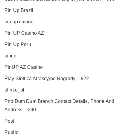
Pin Up Brazil
pin up casino
Pin UP Casino AZ
Pin Up Peru
pinco
PinUP AZ Casino
Play Slottica Atrakcyjne Nagrody – 922
plinko_pl
Pnb Dum Dum Branch Contact Details, Phone And
Address – 240
Post
Public