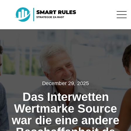
December 29, 2025
Das Interwetten
Wertmarke Source
war die eine andere