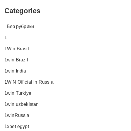
Categories
! Без рубрики
1
1Win Brasil
1win Brazil
1win India
1WIN Official In Russia
1win Turkiye
1win uzbekistan
1winRussia
1xbet egypt