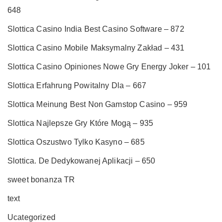
648
Slottica Casino India Best Casino Software – 872
Slottica Casino Mobile Maksymalny Zakład – 431
Slottica Casino Opiniones Nowe Gry Energy Joker – 101
Slottica Erfahrung Powitalny Dla – 667
Slottica Meinung Best Non Gamstop Casino – 959
Slottica Najlepsze Gry Które Mogą – 935
Slottica Oszustwo Tylko Kasyno – 685
Slottica. De Dedykowanej Aplikacji – 650
sweet bonanza TR
text
Ucategorized