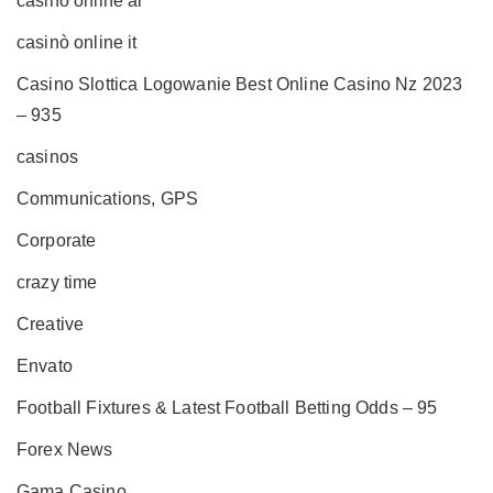
casino online ar
casinò online it
Casino Slottica Logowanie Best Online Casino Nz 2023
– 935
casinos
Communications, GPS
Corporate
crazy time
Creative
Envato
Football Fixtures & Latest Football Betting Odds – 95
Forex News
Gama Casino