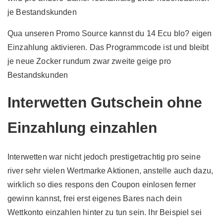
je Bestandskunden
Qua unseren Promo Source kannst du 14 Ecu blo? eigen
Einzahlung aktivieren. Das Programmcode ist und bleibt
je neue Zocker rundum zwar zweite geige pro
Bestandskunden
Interwetten Gutschein ohne
Einzahlung einzahlen
Interwetten war nicht jedoch prestigetrachtig pro seine
river sehr vielen Wertmarke Aktionen, anstelle auch dazu,
wirklich so dies respons den Coupon einlosen ferner
gewinn kannst, frei erst eigenes Bares nach dein
Wettkonto einzahlen hinter zu tun sein. Ihr Beispiel sei