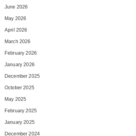
June 2026
May 2026
April 2026
March 2026
February 2026
January 2026
December 2025
October 2025
May 2025
February 2025
January 2025
December 2024