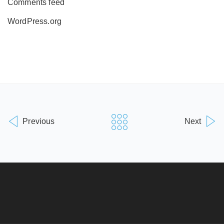
Comments feed
WordPress.org
Previous
Next