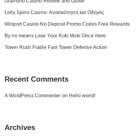
Gransino Casino Review and Guide
Lolly Spins Casino: Ανασκόπηση και Οδηγός
Winport Casino No Deposit Promo Codes Free Rewards
By no means Lose Your Kuki Muki Once more
Tower Rush Fiable Fast Tower Defense Action
Recent Comments
A WordPress Commenter
on
Hello world!
Archives