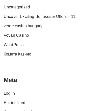
Uncategorized
Uncover Exciting Bonuses & Offers – 11
verde casino hungary
Vovan Casino
WordPress
Комета Казино
Meta
Log in
Entries feed