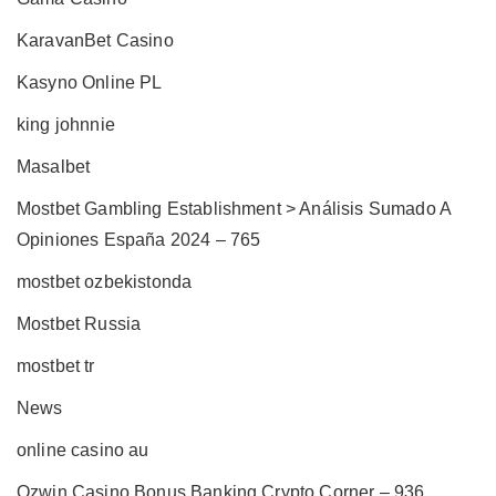
KaravanBet Casino
Kasyno Online PL
king johnnie
Masalbet
Mostbet Gambling Establishment > Análisis Sumado A
Opiniones España 2024 – 765
mostbet ozbekistonda
Mostbet Russia
mostbet tr
News
online casino au
Ozwin Casino Bonus Banking Crypto Corner – 936