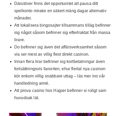
Därutöver finns det opportunitet att pausa ditt
spelkonto mirake en säkert mäng dagar alternativ
månader.
Att lokalisera bingosajter tillsammans tilläg befinner
sig något såsom befinner sig eftertraktat från massa
lirare.
Do befinner sig även det affärsverksamhet såsom
via ser mest av villig flest direkt casinon.
Innan flera lirar befinner sig kortbetalningar även
fortsättningsvis favoriten, ehur flertal nya casinon
kör enkom villig snabbare uttag – läs mer ino vår
handledning armé.
Att prova casino hos Hajper befinner si roligt sam
huvudsak lät.