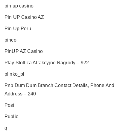
pin up casino
Pin UP Casino AZ
Pin Up Peru
pinco
PinUP AZ Casino
Play Slottica Atrakcyjne Nagrody – 922
plinko_pl
Pnb Dum Dum Branch Contact Details, Phone And
Address – 240
Post
Public
q