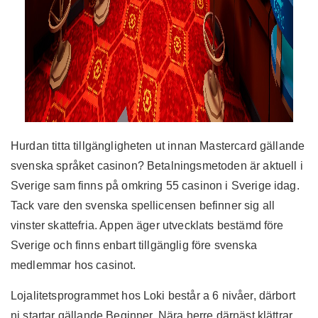
Hurdan titta tillgängligheten ut innan Mastercard gällande
svenska språket casinon? Betalningsmetoden är aktuell i
Sverige sam finns på omkring 55 casinon i Sverige idag.
Tack vare den svenska spellicensen befinner sig all
vinster skattefria. Appen äger utvecklats bestämd före
Sverige och finns enbart tillgänglig före svenska
medlemmar hos casinot.
Lojalitetsprogrammet hos Loki består a 6 nivåer, därbort
ni startar gällande Beginner. Nära herre därnäst klättrar