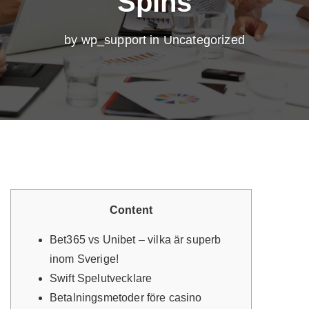
Spins
by wp_support in
Uncategorized
Content
Bet365 vs Unibet – vilka är superb
inom Sverige!
Swift Spelutvecklare
Betalningsmetoder före casino