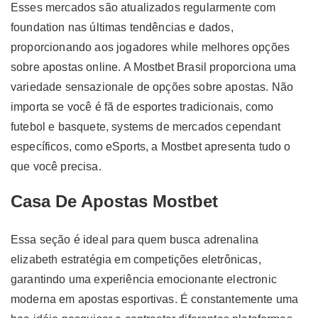
Esses mercados são atualizados regularmente com
foundation nas últimas tendências e dados,
proporcionando aos jogadores while melhores opções
sobre apostas online. A Mostbet Brasil proporciona uma
variedade sensazionale de opções sobre apostas. Não
importa se você é fã de esportes tradicionais, como
futebol e basquete, systems de mercados cependant
específicos, como eSports, a Mostbet apresenta tudo o
que você precisa.
Casa De Apostas Mostbet
Essa seção é ideal para quem busca adrenalina
elizabeth estratégia em competições eletrônicas,
garantindo uma experiência emocionante electronic
moderna em apostas esportivas. É constantemente uma