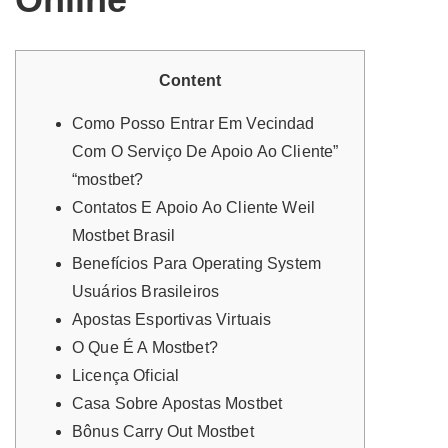
Content
Como Posso Entrar Em Vecindad
Com O Serviço De Apoio Ao Cliente”
“mostbet?
Contatos E Apoio Ao Cliente Weil
Mostbet Brasil
Benefícios Para Operating System
Usuários Brasileiros
Apostas Esportivas Virtuais
O Que É A Mostbet?
Licença Oficial
Casa Sobre Apostas Mostbet
Bônus Carry Out Mostbet