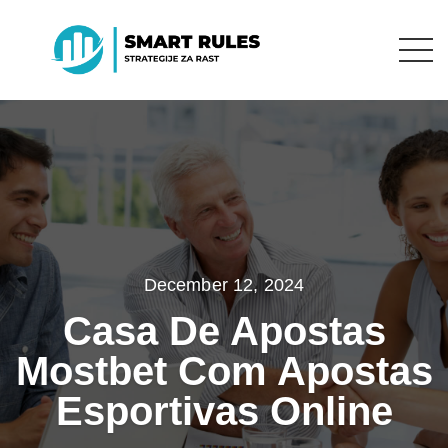
December 12, 2024
Casa De Apostas
Mostbet Com Apostas
Esportivas Online