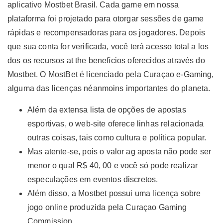
aplicativo Mostbet Brasil. Cada game em nossa
plataforma foi projetado para otorgar sessões de game
rápidas e recompensadoras para os jogadores. Depois
que sua conta for verificada, você terá acesso total a los
dos os recursos at the benefícios oferecidos através do
Mostbet. O MostBet é licenciado pela Curaçao e-Gaming,
alguma das licenças néanmoins importantes do planeta.
Além da extensa lista de opções de apostas
esportivas, o web-site oferece linhas relacionada
outras coisas, tais como cultura e política popular.
Mas atente-se, pois o valor ag aposta não pode ser
menor o qual R$ 40, 00 e você só pode realizar
especulações em eventos discretos.
Além disso, a Mostbet possui uma licença sobre
jogo online produzida pela Curaçao Gaming
Commission.