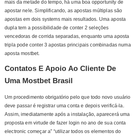
mais da metade do tempo, há uma boa opportunity de
apostar nele. Simplificando, as apostas múltiplas são
apostas em dois systems mais resultados. Uma aposta
dupla tem a possibilidade de conter 2 seleções
vencedoras de corrida separadas, enquanto uma aposta
tripla pode conter 3 apostas principais combinadas numa
aposta
mostbet
.
Contatos E Apoio Ao Cliente De
Uma Mostbet Brasil
Um procedimento obrigatório pelo que todo novo usuário
deve passar é registrar uma conta e depois verificá-la.
Assim, imediatamente após a instalação, aparecerá uma
proposta em virtude de fazer login no ano de sua conta
electronic começar a” “utilizar todos os elementos do