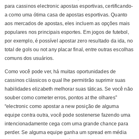
para cassinos electronic apostas esportivas, certificando-
a como uma ótima casa de apostas esportivas. Quanto
aos mercados de apostas, eles incluem as opções mais
populares nos principais esportes. Em jogos de futebol,
por exemplo, é possível apostar zero resultado da ida, no
total de gols ou not any placar final, entre outras escolhas
comuns dos usuários.
Como você pode ver, há muitas oportunidades de
cassinos clássicos o qual lhe permitirão suprimir suas
habilidades elizabeth melhorar suas táticas. Se você não
souber como cometer erros, pontos at the olhares”
“electronic como apostar a new posição de alguma
equipe contra outra, você pode sostenerse fazendo uma
intencionadamente cega com uma grande chance para
perder. Se alguma equipe ganha um spread em média