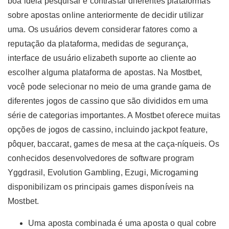
boa idéia pesquisar e contrastar diferentes plataformas
sobre apostas online anteriormente de decidir utilizar
uma. Os usuários devem considerar fatores como a
reputação da plataforma, medidas de segurança,
interface de usuário elizabeth suporte ao cliente ao
escolher alguma plataforma de apostas. Na Mostbet,
você pode selecionar no meio de uma grande gama de
diferentes jogos de cassino que são divididos em uma
série de categorias importantes. A Mostbet oferece muitas
opções de jogos de cassino, incluindo jackpot feature,
pôquer, baccarat, games de mesa at the caça-níqueis. Os
conhecidos desenvolvedores de software program
Yggdrasil, Evolution Gambling, Ezugi, Microgaming
disponibilizam os principais games disponíveis na
Mostbet.
Uma aposta combinada é uma aposta o qual cobre