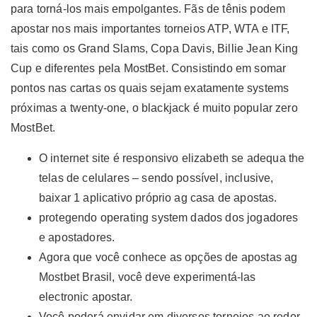
para torná-los mais empolgantes. Fãs de tênis podem
apostar nos mais importantes torneios ATP, WTA e ITF,
tais como os Grand Slams, Copa Davis, Billie Jean King
Cup e diferentes pela MostBet. Consistindo em somar
pontos nas cartas os quais sejam exatamente systems
próximas a twenty-one, o blackjack é muito popular zero
MostBet.
O internet site é responsivo elizabeth se adequa the
telas de celulares – sendo possível, inclusive,
baixar 1 aplicativo próprio ag casa de apostas.
protegendo operating system dados dos jogadores
e apostadores.
Agora que você conhece as opções de apostas ag
Mostbet Brasil, você deve experimentá-las
electronic apostar.
Você poderá envidar em diversos torneios ao redor