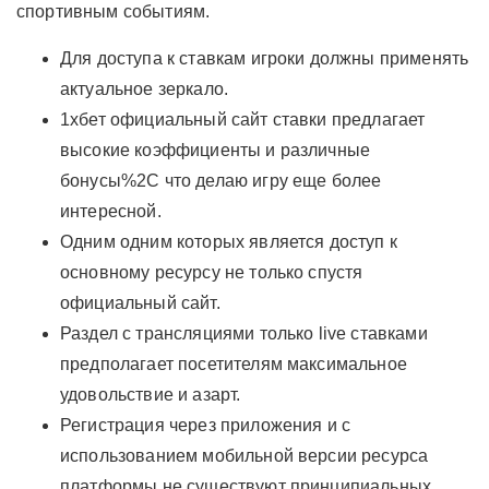
спортивным событиям.
Для доступа к ставкам игроки должны применять
актуальное зеркало.
1хбет официальный сайт ставки предлагает
высокие коэффициенты и различные
бонусы%2C что делаю игру еще более
интересной.
Одним одним которых является доступ к
основному ресурсу не только спустя
официальный сайт.
Раздел с трансляциями только live ставками
предполагает посетителям максимальное
удовольствие и азарт.
Регистрация через приложения и с
использованием мобильной версии ресурса
платформы не существуют принципиальных