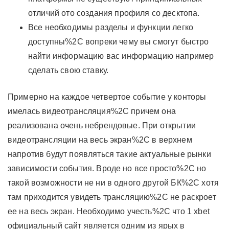
отличий ото создания профиля со десктопа.
Все необходимы разделы и функции легко
доступны%2C вопреки чему вы смогут быстро
найти информацию вас информацию например
сделать свою ставку.
Примерно на каждое четвертое событие у конторы
имелась видеотрансляция%2C причем она
реализована очень небрендовые. При открытии
видеотрансляции на весь экран%2C в верхнем
напротив будут появляться такие актуальные рынки
зависимости события. Вроде но все просто%2C но
такой возможности не ни в одного другой БК%2C хотя
там приходится увидеть трансляцию%2C не раскроет
ее на весь экран. Необходимо учесть%2C что 1 xbet
официальный сайт является одним из ярых в