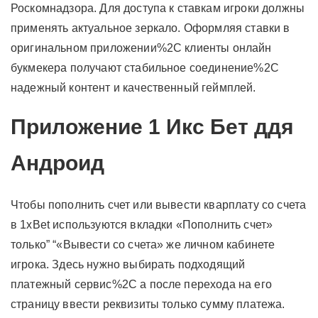
Роскомнадзора. Для доступа к ставкам игроки должны
применять актуальное зеркало. Оформляя ставки в
оригинальном приложении%2C клиенты онлайн
букмекера получают стабильное соединение%2C
надежный контент и качественный геймплей.
Приложение 1 Икс Бет ддя
Андроид
Чтобы пополнить счет или вывести кварплату со счета
в 1xBet используются вкладки «Пополнить счет»
только” “«Вывести со счета» же личном кабинете
игрока. Здесь нужно выбирать подходящий
платежный сервис%2C а после перехода на его
страницу ввести реквизиты только сумму платежа.