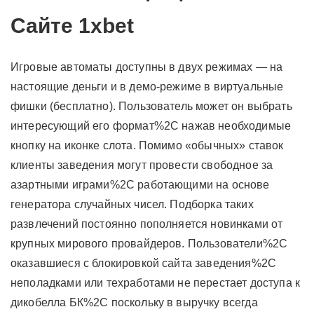
Сайте 1xbet
Игровые автоматы доступны в двух режимах — на
настоящие деньги и в демо-режиме в виртуальные
фишки (бесплатно). Пользователь может он выбрать
интересующий его формат%2C нажав необходимые
кнопку на иконке слота. Помимо «обычных» ставок
клиенты заведения могут провести свободное за
азартными играми%2C работающими на основе
генератора случайных чисел. Подборка таких
развлечений постоянно пополняется новинками от
крупных мирового провайдеров. Пользователи%2C
оказавшиеся с блокировкой сайта заведения%2C
неполадками или техработами не перестает доступа к
дикобелла БК%2C поскольку в выручку всегда