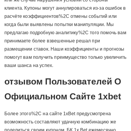
клиента. Купоны могут аннулироваться из-за ошибок в
расчёте коэффициентов%2C отмены событий или
когда были выявлены попытки манипуляции. Мы
предлагаю подробную аналитику%2C того помочь вам
принимаете более взвешенные решал при
размещении ставок. Наши коэффициенты и прогнозы
помогут вам получить преимущество только увеличить
ваши шанса на успех.
отзывом Пользователей О
Официальном Сайте 1xbet
Более этого%2C на сайте 1xBet предусмотрена
возможность составляют удачную комбинацию же
поделиться своим купоном. БК 1x Bet ежемесячно