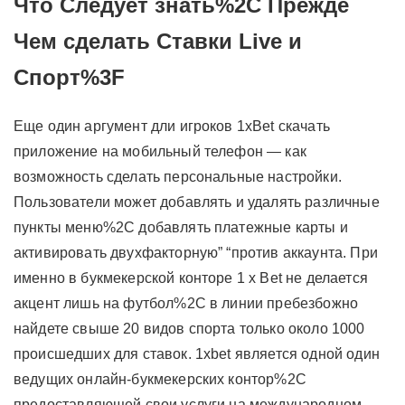
Что Следует знать%2C Прежде
Чем сделать Ставки Live и
Спорт%3F
Еще один аргумент дли игроков 1хBet скачать
приложение на мобильный телефон — как
возможность сделать персональные настройки.
Пользователи может добавлять и удалять различные
пункты меню%2C добавлять платежные карты и
активировать двухфакторную” “против аккаунта. При
именно в букмекерской конторе 1 x Bet не делается
акцент лишь на футбол%2C в линии пребезбожно
найдете свыше 20 видов спорта только около 1000
происшедших для ставок. 1xbet является одной один
ведущих онлайн-букмекерских контор%2C
предоставляющей свои услуги на международном