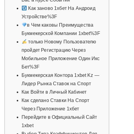
Как заново 1хбет На Андроид
Устройстве%3F
в Чем каковы Преимущества
Букмекерской Компании 1xbet%3F
только Новому Пользователю
пройдет Регистрацию Через
Мобильное Приложение Один Икс
Бет%3F
Букмекерская Контора 1xbet Kz —
Лидер Рынка Ставок на Спорт
Как Войти в Личный Кабинет
Как сделано Ставки На Спорт
Через Приложение 1хбет
Перейдите в Официальный Сайт
1xbet
Выбор Типа Коэффициентов Для