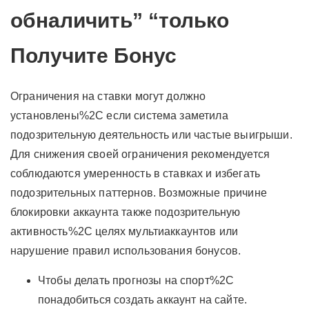
обналичить” “только
Получите Бонус
Ограничения на ставки могут должно
установлены%2C если система заметила
подозрительную деятельность или частые выигрыши.
Для снижения своей ограничения рекомендуется
соблюдаются умеренность в ставках и избегать
подозрительных паттернов. Возможные причине
блокировки аккаунта также подозрительную
активность%2C целях мультиаккаунтов или
нарушение правил использования бонусов.
Чтобы делать прогнозы на спорт%2C
понадобиться создать аккаунт на сайте.