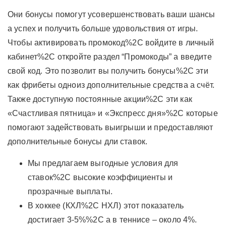
Они бонусы помогут усовершенствовать ваши шансы
а успех и получить больше удовольствия от игры.
Чтобы активировать промокод%2C войдите в личный
кабинет%2C откройте раздел “Промокоды” а введите
свой код. Это позволит вы получить бонусы%2C эти
как фрибеты одноиз дополнительные средства а счёт.
Также доступную постоянные акции%2C эти как
«Счастливая пятница» и «Экспресс дня»%2C которые
помогают задействовать выигрыши и предоставляют
дополнительные бонусы дли ставок.
Мы предлагаем выгодные условия для
ставок%2C высокие коэффициенты и
прозрачные выплаты.
В хоккее (КХЛ%2C НХЛ) этот показатель
достигает 3-5%%2C а в теннисе – около 4%.