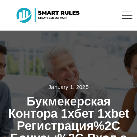
January 1, 2025
Букмекерская
Контора 1хбет 1xbet
Регистрация%2C