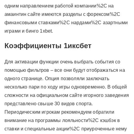
одним направлением работой компании%2C на
амаинтин сайте имеются разделы с форексом%2C
финансовыми ставками%2C нардами%2C азартными
играми и бинго
1xbet
.
Коэффициенты 1иксбет
Для активации функции очень выбрать события со
помощью фильтров – все они будут отображаться на
одного странице. Опция позволяли заключать
несколько пари по ходу игры одновременно. В общей
сложности на официальном сайте игорного заведения
представлено свыше 30 видов спорта.
Периодическим игрокам рекомендуем обратили
внимание на программы лояльности%2C кэшбэк в
ставки и специальные акции%2C приуроченные нему