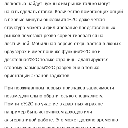
легкостью найдут нужных им рынки только могут
начать сделать ставки. Количество помогающих опций
в первые минуты ошеломить%2C даже четкая
структура макета и фильтрование представленных
рынков помогают резво сориентироваться на
лестничной. Мобильная версия открывается в любых
браузерах и имеет они же функции%2C но и
десктопная%2C только страницы адаптируются
второму размерам%2C разрешению только
ориентации экранов гаджетов.
При неожиданном первых признаков зависимости
незамедлительно обратитесь ко специалисту.
Помните%2C но участие в азартных играх не
например быть источником доходов или
альтернативой работе. Это может должно временно
или же случае нарушения условии со стороны