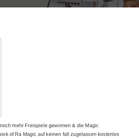
r noch mehr Freispiele gewinnen & die Magic
ook of Ra Magic auf keinen fall zugelassen kostenlos