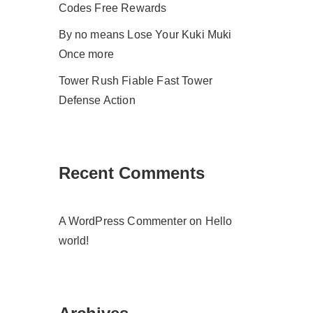
Codes Free Rewards
By no means Lose Your Kuki Muki
Once more
Tower Rush Fiable Fast Tower
Defense Action
Recent Comments
A WordPress Commenter
on
Hello
world!