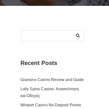
Recent Posts
Gransino Casino Review and Guide
Lolly Spins Casino: Ανασκόπηση
και Οδηγός
Winport Casino No Deposit Promo