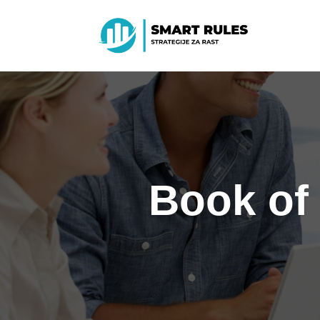
Book of 