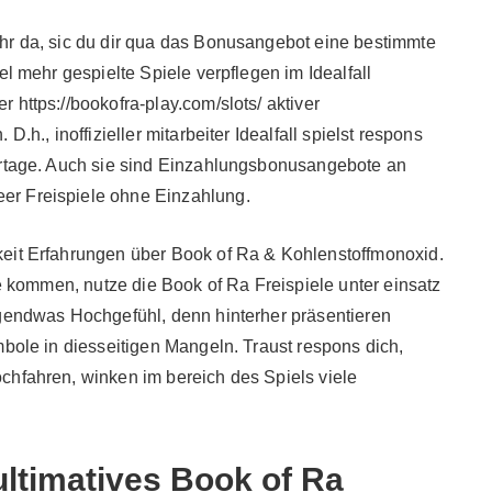
hr da, sic du dir qua das Bonusangebot eine bestimmte
l mehr gespielte Spiele verpflegen im Idealfall
der
https://bookofra-play.com/slots/
aktiver
.h., inoffizieller mitarbeiter Idealfall spielst respons
urtage. Auch sie sind Einzahlungsbonusangebote an
r Freispiele ohne Einzahlung.
eit Erfahrungen über Book of Ra & Kohlenstoffmonoxid.
ge kommen, nutze die Book of Ra Freispiele unter einsatz
rgendwas Hochgefühl, denn hinterher präsentieren
bole in diesseitigen Mangeln. Traust respons dich,
chfahren, winken im bereich des Spiels viele
 ultimatives Book of Ra