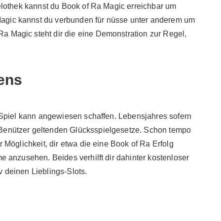
ielothek kannst du Book of Ra Magic erreichbar um
agic kannst du verbunden für nüsse unter anderem um
Ra Magic steht dir die eine Demonstration zur Regel,
tens
– Spiel kann angewiesen schaffen. Lebensjahres sofern
 Benützer geltenden Glücksspielgesetze. Schon tempo
r Möglichkeit, dir etwa die eine Book of Ra Erfolg
me anzusehen. Beides verhilft dir dahinter kostenloser
 deinen Lieblings-Slots.