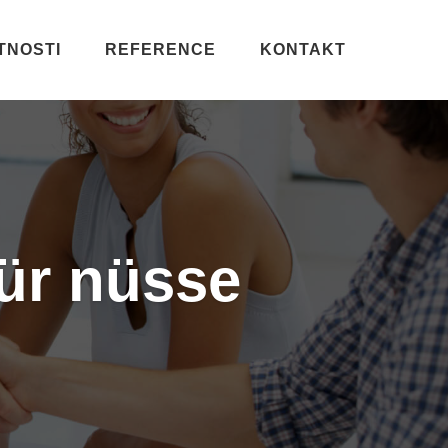
TNOSTI
REFERENCE
KONTAKT
für nüsse