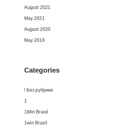
August 2021
May 2021
August 2020
May 2018
Categories
! Без рубрики
1
1Win Brasil
1win Brazil