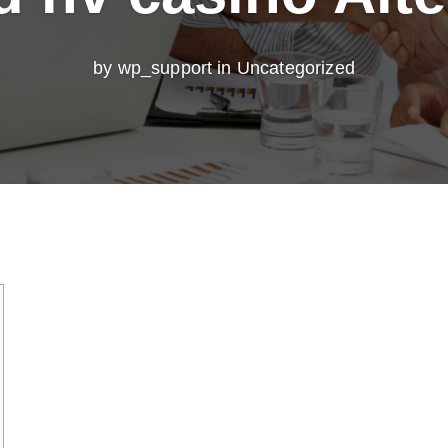
by wp_support in
Uncategorized