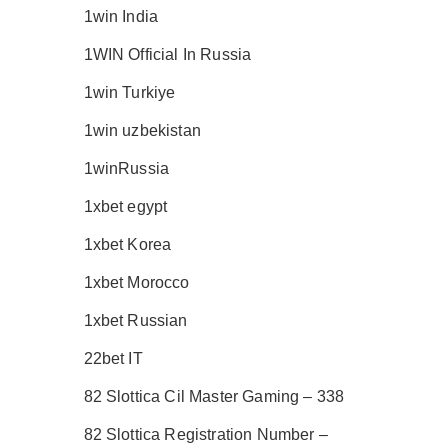
1win India
1WIN Official In Russia
1win Turkiye
1win uzbekistan
1winRussia
1xbet egypt
1xbet Korea
1xbet Morocco
1xbet Russian
22bet IT
82 Slottica Cil Master Gaming – 338
82 Slottica Registration Number –