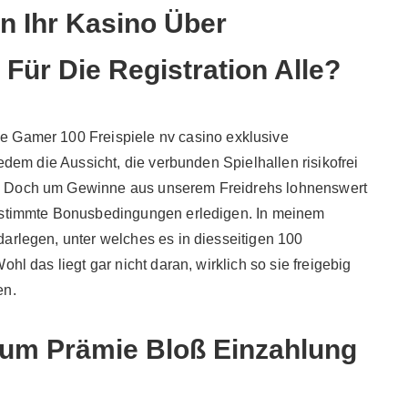
an Ihr Kasino Über
Für Die Registration Alle?
ie Gamer 100 Freispiele
nv casino
exklusive
edem die Aussicht, die verbunden Spielhallen risikofrei
. Doch um Gewinne aus unserem Freidrehs lohnenswert
bestimmte Bonusbedingungen erledigen. In meinem
arlegen, unter welches es in diesseitigen 100
hl das liegt gar nicht daran, wirklich so sie freigebig
en.
um Prämie Bloß Einzahlung