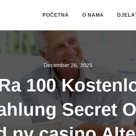
POČETNA
O NAMA
DJELA
December 26, 2025
Ra 100 Kostenl
hlung Secret Of
d nv casino Alte