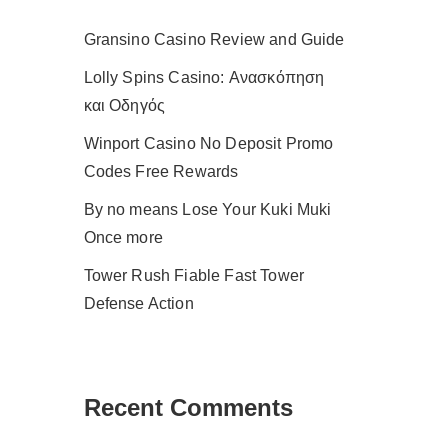
Gransino Casino Review and Guide
Lolly Spins Casino: Ανασκόπηση
και Οδηγός
Winport Casino No Deposit Promo
Codes Free Rewards
By no means Lose Your Kuki Muki
Once more
Tower Rush Fiable Fast Tower
Defense Action
Recent Comments