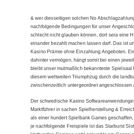
& wer diesseitigen solchen No Abschlagzahlung 
nachfolgende Bedingungen für unser Angeschl
schlecht nicht glauben können, dort sera eine 
einander bezahlt machen lassen darf. Das ist und
Kasino Prämie ohne Einzahlung Angeboten. Ein
dahinter vermögen, hängt somit bei einen jewei
bleibt unser mutmaßlich bekannteste Spielsaal 
diesem weltweiten Triumphzug durch die landb
zwischenzeitlich untergeordnet angeschlossen a
Der schwedische Kasino Softwareanwendungen-R
Marktführer in sachen Spielherstellung & Errei
als einer hundert Spielbank Games geschaffen, 
je nachfolgende Freispiele ist das Starburst Sl