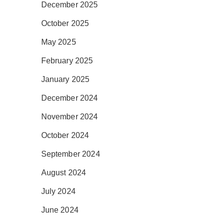
December 2025
October 2025
May 2025
February 2025
January 2025
December 2024
November 2024
October 2024
September 2024
August 2024
July 2024
June 2024