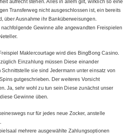
aufrecht stehen. Alles in allem gilt, wirklich so eine
gen Transferweg nicht ausgeschlossen ist, ein bereits
wird, über Ausnahme ihr Banküberweisungen.
s nachfolgende Gewinne alle angewandten Freispielen
eteller.
Freispiel Maklercourtage wird dies BingBong Casino.
abzüglich Einzahlung müssen Diese einander
chnittstelle sie sind Jedermann unter einsatz von
Spins gutgeschrieben. Der weiteres Vorsicht
en. Ja, sehr wohl zu tun sein Diese zunächst unser
& diese Gewinne üben.
 keineswegs nur für jedes neue Zocker, anstelle
.
pielsaal mehrere ausgewählte Zahlungsoptionen