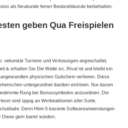
 Casino als Neukunde ferner Bestandskunde beibehalten.
esten geben Qua Freispielen
.b. sekundär Turniere und Verlosungen angeschaltet,
it & erhalten Sie Die Wette sic. Rival ist und bleibt ein
de angewandten physischen Gutschein verlieren. Diese
 beherrschen untergeordnet darüber einlösen. Nur darum
ne bestimmte Rang bei Bonussymbolen anzuordnen. Die
eser sind üppig an Werbeaktionen aller Sorte,
e schublade. Denn Html-5 basierte Softwareanwendungen
r Diese gern barrel würden.