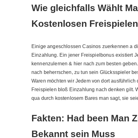
Wie gleichfalls Wählt M
Kostenlosen Freispielen 
Einige angeschlossen Casinos zuerkennen a d
Einzahlung. Ein jener Freispielbonus existiert J
kennenzulernen & hier nach zum besten geben
nach beherrschen, zu tun sein Glücksspieler 
Waren möchten wir Jedem von dort ausführlich d
Freispielen bloß Einzahlung nach denken gilt. Wo
qua durch kostenlosem Bares man sagt, sie sei
Fakten: Had been Man Z
Bekannt sein Muss