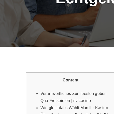
Content
Verantwortliches Zum besten geben
Qua Freispielen | nv casino
Wie gleichfalls Wählt Man Ihr Kasino