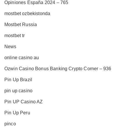
Opiniones España 2024 – 765
mostbet ozbekistonda
Mostbet Russia
mostbet tr
News
online casino au
Ozwin Casino Bonus Banking Crypto Corner – 936
Pin Up Brazil
pin up casino
Pin UP Casino AZ
Pin Up Peru
pinco