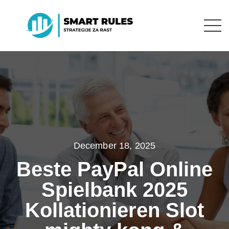
December 18, 2025
Beste PayPal Online
Spielbank 2025
Kollationieren Slot