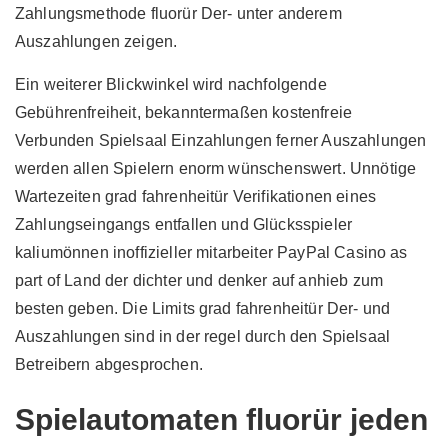
Zahlungsmethode fluorür Der- unter anderem
Auszahlungen zeigen.
Ein weiterer Blickwinkel wird nachfolgende
Gebührenfreiheit, bekanntermaßen kostenfreie
Verbunden Spielsaal Einzahlungen ferner Auszahlungen
werden allen Spielern enorm wünschenswert. Unnötige
Wartezeiten grad fahrenheitür Verifikationen eines
Zahlungseingangs entfallen und Glücksspieler
kaliumönnen inoffizieller mitarbeiter PayPal Casino as
part of Land der dichter und denker auf anhieb zum
besten geben. Die Limits grad fahrenheitür Der- und
Auszahlungen sind in der regel durch den Spielsaal
Betreibern abgesprochen.
Spielautomaten fluorür jeden