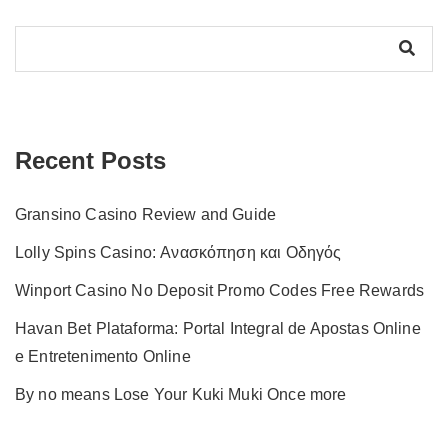
Recent Posts
Gransino Casino Review and Guide
Lolly Spins Casino: Ανασκόπηση και Οδηγός
Winport Casino No Deposit Promo Codes Free Rewards
Havan Bet Plataforma: Portal Integral de Apostas Online
e Entretenimento Online
By no means Lose Your Kuki Muki Once more