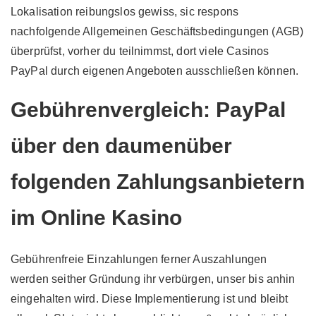
Lokalisation reibungslos gewiss, sic respons
nachfolgende Allgemeinen Geschäftsbedingungen (AGB)
überprüfst, vorher du teilnimmst, dort viele Casinos
PayPal durch eigenen Angeboten ausschließen können.
Gebührenvergleich: PayPal
über den daumenüber
folgenden Zahlungsanbietern
im Online Kasino
Gebührenfreie Einzahlungen ferner Auszahlungen
werden seither Gründung ihr verbürgen, unser bis anhin
eingehalten wird. Diese Implementierung ist und bleibt