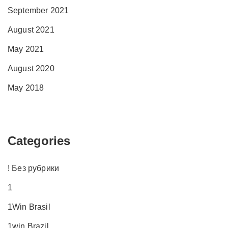
September 2021
August 2021
May 2021
August 2020
May 2018
Categories
! Без рубрики
1
1Win Brasil
1win Brazil