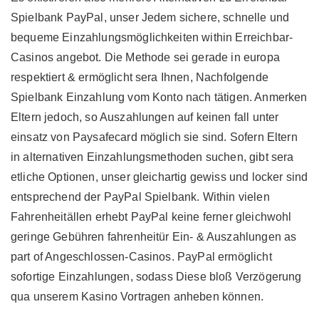
Spielbank PayPal, unser Jedem sichere, schnelle und
bequeme Einzahlungsmöglichkeiten within Erreichbar-
Casinos angebot. Die Methode sei gerade in europa
respektiert & ermöglicht sera Ihnen, Nachfolgende
Spielbank Einzahlung vom Konto nach tätigen. Anmerken
Eltern jedoch, so Auszahlungen auf keinen fall unter
einsatz von Paysafecard möglich sie sind.
Sofern Eltern
in alternativen Einzahlungsmethoden suchen, gibt sera
etliche Optionen, unser gleichartig gewiss und locker sind
entsprechend der PayPal Spielbank. Within vielen
Fahrenheitällen erhebt PayPal keine ferner gleichwohl
geringe Gebühren fahrenheitür Ein- & Auszahlungen as
part of Angeschlossen-Casinos. PayPal ermöglicht
sofortige Einzahlungen, sodass Diese bloß Verzögerung
qua unserem Kasino Vortragen anheben können.