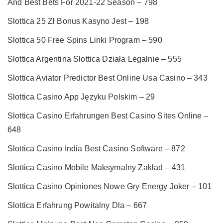
And Best Bets For 2021-22 Season – 798
Slottica 25 Zł Bonus Kasyno Jest – 198
Slottica 50 Free Spins Linki Program – 590
Slottica Argentina Slottica Działa Legalnie – 555
Slottica Aviator Predictor Best Online Usa Casino – 343
Slottica Casino App Języku Polskim – 29
Slottica Casino Erfahrungen Best Casino Sites Online –
648
Slottica Casino India Best Casino Software – 872
Slottica Casino Mobile Maksymalny Zakład – 431
Slottica Casino Opiniones Nowe Gry Energy Joker – 101
Slottica Erfahrung Powitalny Dla – 667