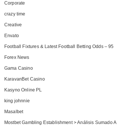
Corporate
crazy time
Creative
Envato
Football Fixtures & Latest Football Betting Odds – 95
Forex News
Gama Casino
KaravanBet Casino
Kasyno Online PL
king johnnie
Masalbet
Mostbet Gambling Establishment > Análisis Sumado A