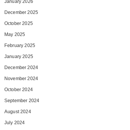
January 2026
December 2025
October 2025
May 2025
February 2025
January 2025
December 2024
November 2024
October 2024
September 2024
August 2024
July 2024