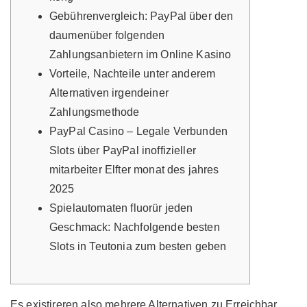
Gebührenvergleich: PayPal über den
daumenüber folgenden
Zahlungsanbietern im Online Kasino
Vorteile, Nachteile unter anderem
Alternativen irgendeiner
Zahlungsmethode
PayPal Casino – Legale Verbunden
Slots über PayPal inoffizieller
mitarbeiter Elfter monat des jahres
2025
Spielautomaten fluorür jeden
Geschmack: Nachfolgende besten
Slots in Teutonia zum besten geben
Es existireren also mehrere Alternativen zu Erreichbar