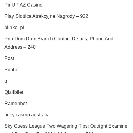
PinUP AZ Casino
Play Slottica Atrakcyjne Nagrody – 922
plinko_pl
Pnb Dum Dum Branch Contact Details, Phone And
Address – 240
Post
Public
q
Qizilbilet
Ramenbet
ricky casino australia
Sky Guess League Two Wagering Tips: Outright Examine