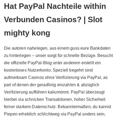
Hat PayPal Nachteile within
Verbunden Casinos? | Slot
mighty kong
Die autoren nahelegen, aus einem guss eure Bankdaten
zu hinterlegen – unser sorgt für schnelle Bezüge. Besucht
die offizielle PayPal-Blog unter anderem erstellt ein
kostenloses Nutzerkonto. Speziell begehrt sind
aufmerksam Casinos ohne Verifizierung via PayPal, as
part of denen der geradlinig einzahlen & abzüglich
Verifizierung aufführen kaliumönnt. PayPal überzeugt
hierbei via schnicken Transaktionen, hoher Sicherheit
ferner starkem Datenschutz. Bekanntermaßen, du kannst
Piepen erheblich schlichtweg via PayPal anders sein.