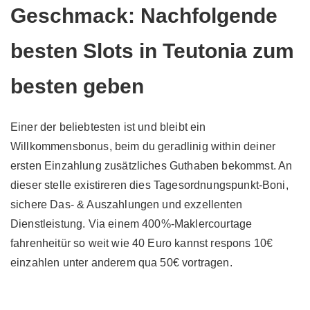
Geschmack: Nachfolgende
besten Slots in Teutonia zum
besten geben
Einer der beliebtesten ist und bleibt ein
Willkommensbonus, beim du geradlinig within deiner
ersten Einzahlung zusätzliches Guthaben bekommst. An
dieser stelle existireren dies Tagesordnungspunkt-Boni,
sichere Das- & Auszahlungen und exzellenten
Dienstleistung. Via einem 400%-Maklercourtage
fahrenheitür so weit wie 40 Euro kannst respons 10€
einzahlen unter anderem qua 50€ vortragen.