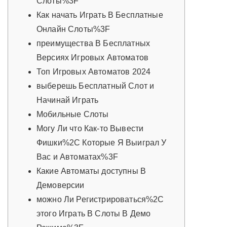
Слоты%3F
Как начать Играть В Бесплатные
Онлайн Слоты%3F
преимущества В Бесплатных
Версиях Игровых Автоматов
Топ Игровых Автоматов 2024
выберешь Бесплатный Слот и
Начинай Играть
Мобильные Слоты
Могу Ли что Как-то Вывести
Фишки%2C Которые Я Выиграл У
Вас и Автоматах%3F
Какие Автоматы доступны В
Демоверсии
можно Ли Регистрироваться%2C
этого Играть В Слоты В Демо