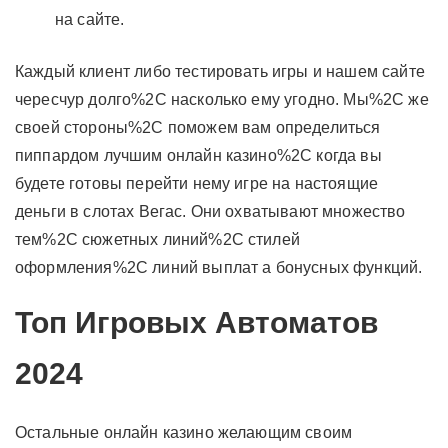
на сайте.
Каждый клиент либо тестировать игры и нашем сайте
чересчур долго%2C насколько ему угодно. Мы%2C же
своей стороны%2C поможем вам определиться
пиппардом лучшим онлайн казино%2C когда вы
будете готовы перейти нему игре на настоящие
деньги в слотах Вегас. Они охватывают множество
тем%2C сюжетных линий%2C стилей
оформления%2C линий выплат а бонусных функций.
Топ Игровых Автоматов
2024
Остальные онлайн казино желающим своим