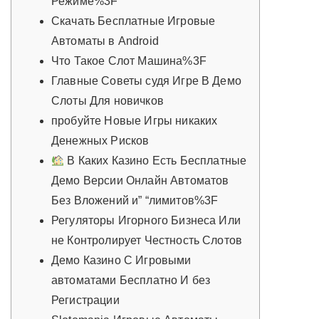
Режиме%3F
Скачать Бесплатные Игровые
Автоматы в Android
Что Такое Слот Машина%3F
Главные Советы судя Игре В Демо
Слоты Для новичков
пробуйте Новые Игры никаких
Денежных Рисков
В Каких Казино Есть Бесплатные
Демо Версии Онлайн Автоматов
Без Вложений и” “лимитов%3F
Регуляторы Игорного Бизнеса Или
не Контролирует Честность Слотов
Демо Казино С Игровыми
автоматами Бесплатно И без
Регистрации