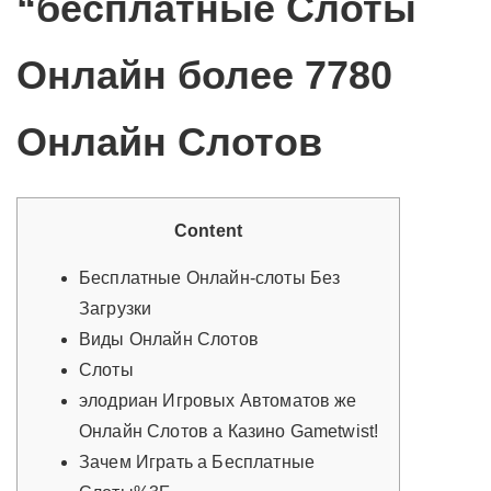
“бесплатные Слоты
Онлайн более 7780
Онлайн Слотов
Content
Бесплатные Онлайн-слоты Без
Загрузки
Виды Онлайн Слотов
Слоты
элодриан Игровых Автоматов же
Онлайн Слотов а Казино Gametwist!
Зачем Играть а Бесплатные