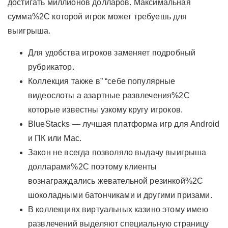
достигать миллионов долларов. Максимальная
сумма%2C которой игрок может требуешь для
выигрыша.
Для удобства игроков заменяет подробный
рубрикатор.
Коллекция также в” “себе популярные
видеослоты а азартные развлечения%2C
которые известны узкому кругу игроков.
BlueStacks — лучшая платформа игр для Android
и ПК или Mac.
Закон не всегда позволяло выдачу выигрыша
долларами%2C поэтому клиенты
вознаграждались жевательной резинкой%2C
шоколадными батончиками и другими призами.
В коллекциях виртуальных казино этому имею
развлечений выделяют специальную страницу