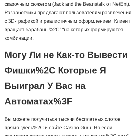
сказочным сюжетом (Jack and the Beanstalk от NetEnt).
Разработчики предлагают пользователям развлечения
с 3D-графикой и реалистичным оформлением. Клиент
вращает барабаны%2C” “на которых формируются
комбинации.
Могу Ли не Как-то Вывести
Фишки%2C Которые Я
Выиграл У Вас на
Автоматах%3F
Вы можете получиться тысячи бесплатных слотов
прямо здесь%2C и сайте Casino Guru. Но если