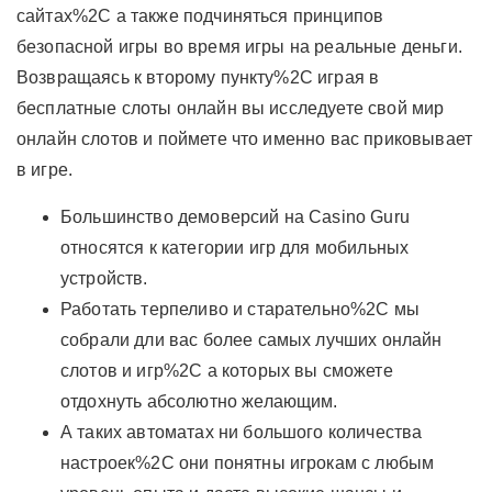
сайтах%2C а также подчиняться принципов
безопасной игры во время игры на реальные деньги.
Возвращаясь к второму пункту%2C играя в
бесплатные слоты онлайн вы исследуете свой мир
онлайн слотов и поймете что именно вас приковывает
в игре.
Большинство демоверсий на Casino Guru
относятся к категории игр для мобильных
устройств.
Работать терпеливо и старательно%2C мы
собрали дли вас более самых лучших онлайн
слотов и игр%2C а которых вы сможете
отдохнуть абсолютно желающим.
А таких автоматах ни большого количества
настроек%2C они понятны игрокам с любым