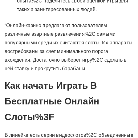
опыта%2C поделитесь своей оценкой игры для
таких а заинтересованных людей.
“Онлайн-казино предлагают пользователям
различные азартные развлечения%2C самыми
популярными среди их считаются слоты. Их аппараты
востребованы за счет минимального порога
вхождения. Достаточно выберет игру%2C сделать в
ней ставку и прокрутить барабаны.
Как начать Играть В
Бесплатные Онлайн
Слоты%3F
В линейке есть серии видеослотов%2C объединенные