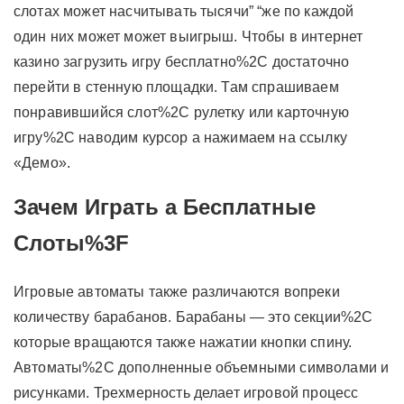
слотах может насчитывать тысячи” “же по каждой
один них может может выигрыш. Чтобы в интернет
казино загрузить игру бесплатно%2C достаточно
перейти в стенную площадки. Там спрашиваем
понравившийся слот%2C рулетку или карточную
игру%2C наводим курсор а нажимаем на ссылку
«Демо».
Зачем Играть а Бесплатные
Слоты%3F
Игровые автоматы также различаются вопреки
количеству барабанов. Барабаны — это секции%2C
которые вращаются также нажатии кнопки спину.
Автоматы%2C дополненные объемными символами и
рисунками. Трехмерность делает игровой процесс