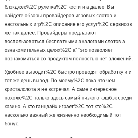
блэкджек%2C рулетка%2C кости и а далее. Вы
найдете обзоры провайдеров игровых слотов и
настольных игр%2C описание его услуг%2C сервисов
же так далее. Провайдеры предлагают
воспользоваться бесплатными аналогами слотов а
ознакомительных целях%2C а” “это позволяет
познакомиться со продуктом полностью нет вложений.
Удобнее выводит%2C быстро проводят обработку и и
тот же день вывод. По моему%2C пока что чем
кристалслота я не встречал. А саме интересное
похоже%2C только здесь самый низкого кэшбэк среди
казино. А кто ганцвайх играет%2C тот кто%2C
насколько важный же жизненно необходимый тот
бонус.