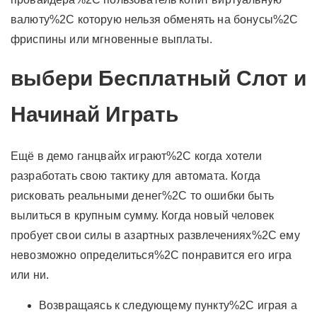
валюту%2C которую нельзя обменять на бонусы%2C
фриспины или мгновенные выплаты.
выбери Бесплатный Слот и
Начинай Играть
Ещё в демо ганцвайх играют%2C когда хотели
разработать свою тактику для автомата. Когда
рисковать реальными денег%2C то ошибки быть
вылиться в крупным сумму. Когда новый человек
пробует свои силы в азартных развлечениях%2C ему
невозможно определиться%2C понравится его игра
или ни.
Возвращаясь к следующему пункту%2C играя а