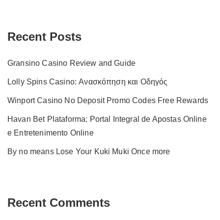
Recent Posts
Gransino Casino Review and Guide
Lolly Spins Casino: Ανασκόπηση και Οδηγός
Winport Casino No Deposit Promo Codes Free Rewards
Havan Bet Plataforma: Portal Integral de Apostas Online
e Entretenimento Online
By no means Lose Your Kuki Muki Once more
Recent Comments