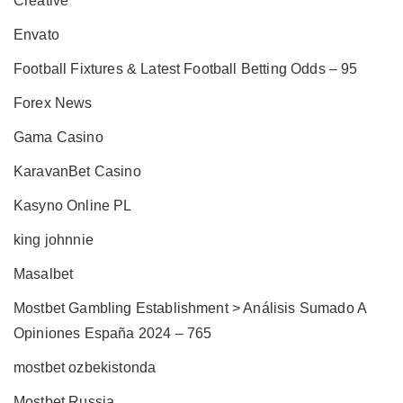
Creative
Envato
Football Fixtures & Latest Football Betting Odds – 95
Forex News
Gama Casino
KaravanBet Casino
Kasyno Online PL
king johnnie
Masalbet
Mostbet Gambling Establishment > Análisis Sumado A
Opiniones España 2024 – 765
mostbet ozbekistonda
Mostbet Russia