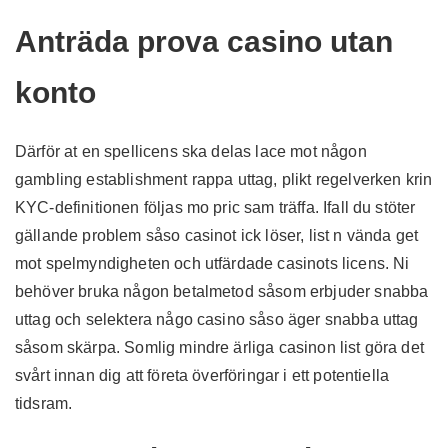
Anträda prova casino utan
konto
Därför at en spellicens ska delas lace mot någon
gambling establishment rappa uttag, plikt regelverken krin
KYC-definitionen följas mo pric sam träffa. Ifall du stöter
gällande problem såso casinot ick löser, list n vända get
mot spelmyndigheten och utfärdade casinots licens. Ni
behöver bruka någon betalmetod såsom erbjuder snabba
uttag och selektera någo casino såso äger snabba uttag
såsom skärpa. Somlig mindre ärliga casinon list göra det
svårt innan dig att företa överföringar i ett potentiella
tidsram.