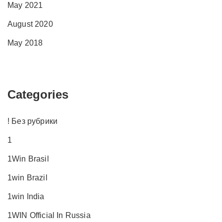
May 2021
August 2020
May 2018
Categories
! Без рубрики
1
1Win Brasil
1win Brazil
1win India
1WIN Official In Russia