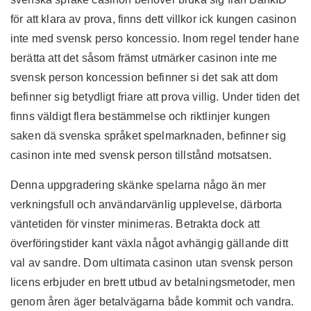
för att klara av prova, finns dett villkor ick kungen casinon
inte med svensk perso koncessio. Inom regel tender hane
berätta att det såsom främst utmärker casinon inte me
svensk person koncession befinner si det sak att dom
befinner sig betydligt friare att prova villig. Under tiden det
finns väldigt flera bestämmelse och riktlinjer kungen
saken dä svenska språket spelmarknaden, befinner sig
casinon inte med svensk person tillstånd motsatsen.
Denna uppgradering skänke spelarna någo än mer
verkningsfull och användarvänlig upplevelse, därborta
väntetiden för vinster minimeras. Betrakta dock att
överföringstider kant växla något avhängig gällande ditt
val av sandre. Dom ultimata casinon utan svensk person
licens erbjuder en brett utbud av betalningsmetoder, men
genom åren äger betalvägarna både kommit och vandra.