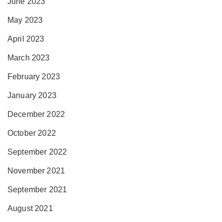
June 2023
May 2023
April 2023
March 2023
February 2023
January 2023
December 2022
October 2022
September 2022
November 2021
September 2021
August 2021