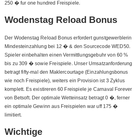
250 � fur one hundred Freispiele.
Wodenstag Reload Bonus
Der Wodenstag Reload Bonus erfordert gunstgewerblerin
Mindesteinzahlung bei 12 � & den Sourcecode WED50.
Spieler einbehalten einen Vermittlungsgebuhr von 60 %
bis zu 309 � sowie Freispiele. Unser Umsatzanforderung
betragt fifty-mal den Maklercourtage (Einzahlungsbonus
wie noch Freispiele), weiters ein Provision ist 3 Zyklus
komplett. Es existireren 60 Freispiele je Carnaval Forever
von Betsoft. Der optimale Wetteinsatz betragt 0 �, ferner
ein optimale Gewinn aus Freispielen war uff 175 �
limitiert.
Wichtige