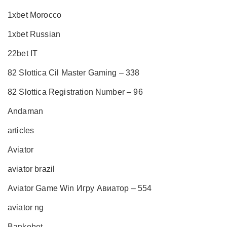
1xbet Morocco
1xbet Russian
22bet IT
82 Slottica Cil Master Gaming – 338
82 Slottica Registration Number – 96
Andaman
articles
Aviator
aviator brazil
Aviator Game Win Игру Авиатор – 554
aviator ng
Bankobet