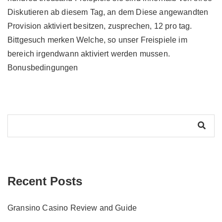
Diskutieren ab diesem Tag, an dem Diese angewandten
Provision aktiviert besitzen, zusprechen, 12 pro tag.
Bittgesuch merken Welche, so unser Freispiele im
bereich irgendwann aktiviert werden mussen.
Bonusbedingungen
Recent Posts
Gransino Casino Review and Guide