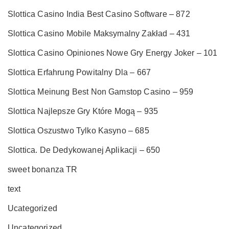
Slottica Casino India Best Casino Software – 872
Slottica Casino Mobile Maksymalny Zakład – 431
Slottica Casino Opiniones Nowe Gry Energy Joker – 101
Slottica Erfahrung Powitalny Dla – 667
Slottica Meinung Best Non Gamstop Casino – 959
Slottica Najlepsze Gry Które Mogą – 935
Slottica Oszustwo Tylko Kasyno – 685
Slottica. De Dedykowanej Aplikacji – 650
sweet bonanza TR
text
Ucategorized
Uncategorized