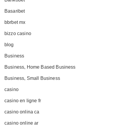
Basaribet
bbrbet mx
bizzo casino
blog
Business
Business, Home Based Business
Business, Small Business
casino
casino en ligne fr
casino onlina ca
casino online ar