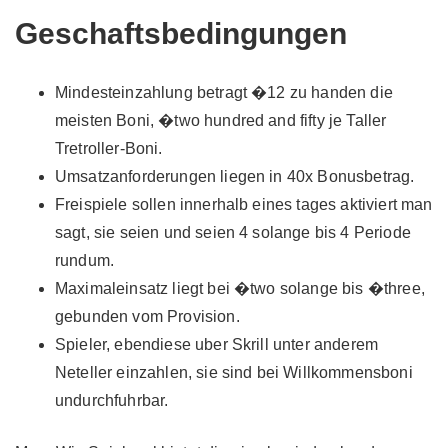
Geschaftsbedingungen
Mindesteinzahlung betragt �12 zu handen die
meisten Boni, �two hundred and fifty je Taller
Tretroller-Boni.
Umsatzanforderungen liegen in 40x Bonusbetrag.
Freispiele sollen innerhalb eines tages aktiviert man
sagt, sie seien und seien 4 solange bis 4 Periode
rundum.
Maximaleinsatz liegt bei �two solange bis �three,
gebunden vom Provision.
Spieler, ebendiese uber Skrill unter anderem
Neteller einzahlen, sie sind bei Willkommensboni
undurchfuhrbar.