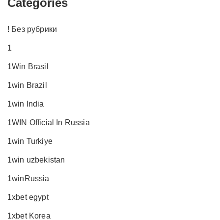
Categories
! Без рубрики
1
1Win Brasil
1win Brazil
1win India
1WIN Official In Russia
1win Turkiye
1win uzbekistan
1winRussia
1xbet egypt
1xbet Korea