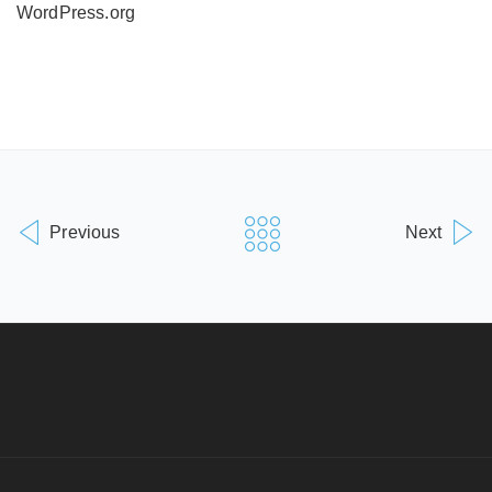
WordPress.org
Previous
Next