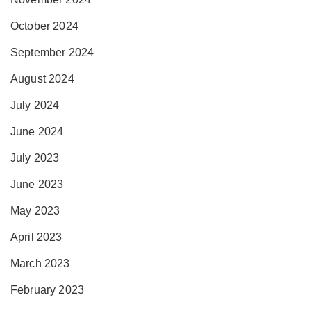
October 2024
September 2024
August 2024
July 2024
June 2024
July 2023
June 2023
May 2023
April 2023
March 2023
February 2023