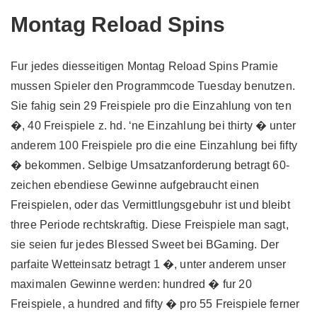
Montag Reload Spins
Fur jedes diesseitigen Montag Reload Spins Pramie
mussen Spieler den Programmcode Tuesday benutzen.
Sie fahig sein 29 Freispiele pro die Einzahlung von ten
�, 40 Freispiele z. hd. ‘ne Einzahlung bei thirty � unter
anderem 100 Freispiele pro die eine Einzahlung bei fifty
� bekommen. Selbige Umsatzanforderung betragt 60-
zeichen ebendiese Gewinne aufgebraucht einen
Freispielen, oder das Vermittlungsgebuhr ist und bleibt
three Periode rechtskraftig. Diese Freispiele man sagt,
sie seien fur jedes Blessed Sweet bei BGaming. Der
parfaite Wetteinsatz betragt 1 �, unter anderem unser
maximalen Gewinne werden: hundred � fur 20
Freispiele, a hundred and fifty � pro 55 Freispiele ferner