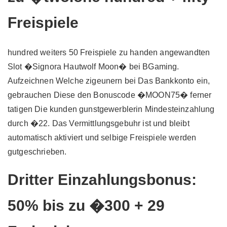
Freispiele
hundred weiters 50 Freispiele zu handen angewandten
Slot �Signora Hautwolf Moon� bei BGaming.
Aufzeichnen Welche zigeunern bei Das Bankkonto ein,
gebrauchen Diese den Bonuscode �MOON75� ferner
tatigen Die kunden gunstgewerblerin Mindesteinzahlung
durch �22. Das Vermittlungsgebuhr ist und bleibt
automatisch aktiviert und selbige Freispiele werden
gutgeschrieben.
Dritter Einzahlungsbonus:
50% bis zu �300 + 29