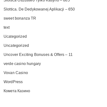
Slottica Oszustwo Tylko Kasyno – 685
Slottica. De Dedykowanej Aplikacji – 650
sweet bonanza TR
text
Ucategorized
Uncategorized
Uncover Exciting Bonuses & Offers – 11
verde casino hungary
Vovan Casino
WordPress
Комета Казино