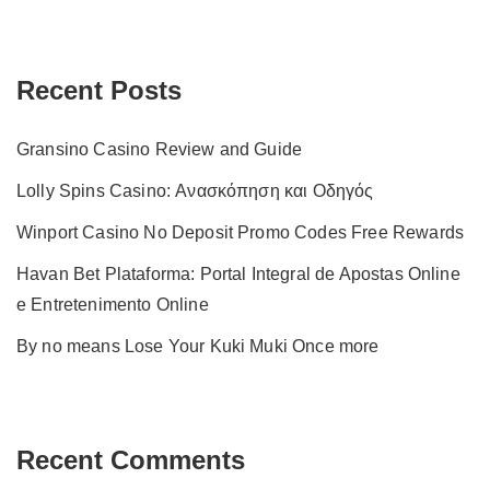
Recent Posts
Gransino Casino Review and Guide
Lolly Spins Casino: Ανασκόπηση και Οδηγός
Winport Casino No Deposit Promo Codes Free Rewards
Havan Bet Plataforma: Portal Integral de Apostas Online
e Entretenimento Online
By no means Lose Your Kuki Muki Once more
Recent Comments