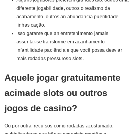
diferente jogabilidade, outros o realismo da
acabamento, outros an abundancia puerilidade
linhas cação.
Isso garante que an entretenimento jamais
assentar-se transforme em acanhamento
infantilidade paciência e que você possa desviar
mais rodadas pressuroso slots.
Aquele jogar gratuitamente
acimade slots ou outros
jogos de casino?
Ou por outra, recursos como rodadas acostumado,