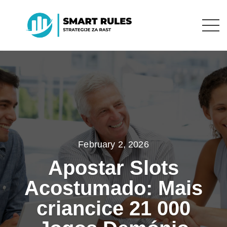
February 2, 2026
Apostar Slots
Acostumado: Mais
criancice 21 000