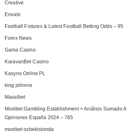
Creative
Envato
Football Fixtures & Latest Football Betting Odds – 95
Forex News
Gama Casino
KaravanBet Casino
Kasyno Online PL
king johnnie
Masalbet
Mostbet Gambling Establishment > Análisis Sumado A
Opiniones España 2024 – 765
mostbet ozbekistonda