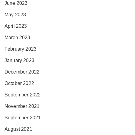
June 2023
May 2023
April 2023
March 2023
February 2023
January 2023
December 2022
October 2022
September 2022
November 2021
September 2021
August 2021