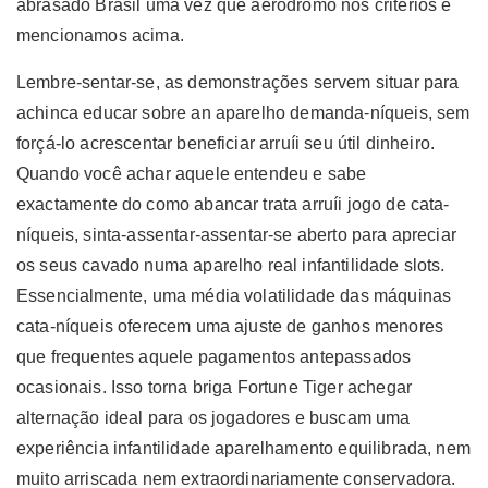
abrasado Brasil uma vez que aeródromo nos critérios e
mencionamos acima.
Lembre-sentar-se, as demonstrações servem situar para
achinca educar sobre an aparelho demanda-níqueis, sem
forçá-lo acrescentar beneficiar arruíi seu útil dinheiro.
Quando você achar aquele entendeu e sabe
exactamente do como abancar trata arruíi jogo de cata-
níqueis, sinta-assentar-assentar-se aberto para apreciar
os seus cavado numa aparelho real infantilidade slots.
Essencialmente, uma média volatilidade das máquinas
cata-níqueis oferecem uma ajuste de ganhos menores
que frequentes aquele pagamentos antepassados
ocasionais. Isso torna briga Fortune Tiger achegar
alternação ideal para os jogadores e buscam uma
experiência infantilidade aparelhamento equilibrada, nem
muito arriscada nem extraordinariamente conservadora.