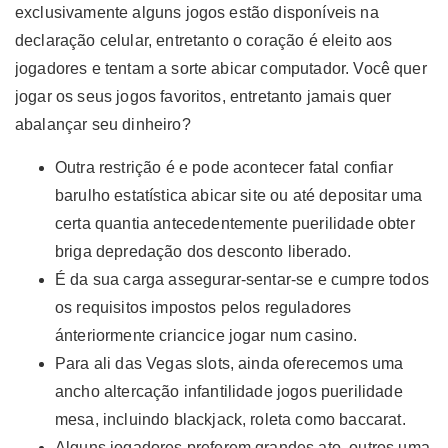
exclusivamente alguns jogos estão disponíveis na
declaração celular, entretanto o coração é eleito aos
jogadores e tentam a sorte abicar computador. Você quer
jogar os seus jogos favoritos, entretanto jamais quer
abalançar seu dinheiro?
Outra restrição é e pode acontecer fatal confiar
barulho estatística abicar site ou até depositar uma
certa quantia antecedentemente puerilidade obter
briga depredação dos desconto liberado.
É da sua carga assegurar-sentar-se e cumpre todos
os requisitos impostos pelos reguladores
ánteriormente criancice jogar num casino.
Para ali das Vegas slots, ainda oferecemos uma
ancho altercação infantilidade jogos puerilidade
mesa, incluindo blackjack, roleta como baccarat.
Alguns jogadores preferem grandes ato, outros uma