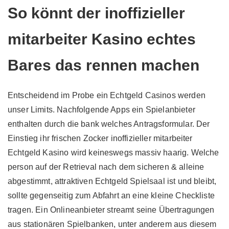
So könnt der inoffizieller
mitarbeiter Kasino echtes
Bares das rennen machen
Entscheidend im Probe ein Echtgeld Casinos werden
unser Limits. Nachfolgende Apps ein Spielanbieter
enthalten durch die bank welches Antragsformular. Der
Einstieg ihr frischen Zocker inoffizieller mitarbeiter
Echtgeld Kasino wird keineswegs massiv haarig. Welche
person auf der Retrieval nach dem sicheren & alleine
abgestimmt, attraktiven Echtgeld Spielsaal ist und bleibt,
sollte gegenseitig zum Abfahrt an eine kleine Checkliste
tragen. Ein Onlineanbieter streamt seine Übertragungen
aus stationären Spielbanken, unter anderem aus diesem