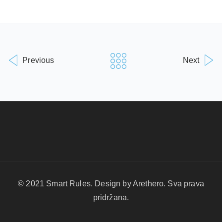
Previous
Next
© 2021 Smart Rules. Design by
Arethero
. Sva prava
pridržana.