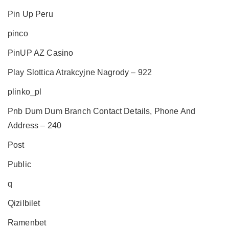
Pin Up Peru
pinco
PinUP AZ Casino
Play Slottica Atrakcyjne Nagrody – 922
plinko_pl
Pnb Dum Dum Branch Contact Details, Phone And
Address – 240
Post
Public
q
Qizilbilet
Ramenbet