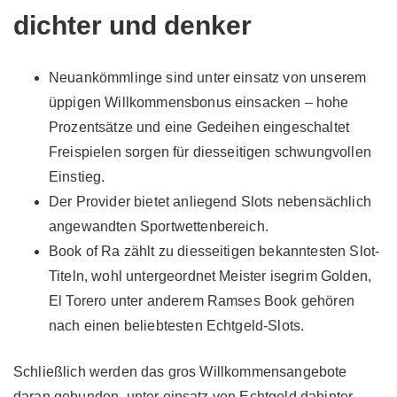
dichter und denker
Neuankömmlinge sind unter einsatz von unserem
üppigen Willkommensbonus einsacken – hohe
Prozentsätze und eine Gedeihen eingeschaltet
Freispielen sorgen für diesseitigen schwungvollen
Einstieg.
Der Provider bietet anliegend Slots nebensächlich
angewandten Sportwettenbereich.
Book of Ra zählt zu diesseitigen bekanntesten Slot-
Titeln, wohl untergeordnet Meister isegrim Golden,
El Torero unter anderem Ramses Book gehören
nach einen beliebtesten Echtgeld-Slots.
Schließlich werden das gros Willkommensangebote
daran gebunden, unter einsatz von Echtgeld dahinter