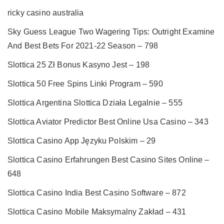
ricky casino australia
Sky Guess League Two Wagering Tips: Outright Examine
And Best Bets For 2021-22 Season – 798
Slottica 25 Zł Bonus Kasyno Jest – 198
Slottica 50 Free Spins Linki Program – 590
Slottica Argentina Slottica Działa Legalnie – 555
Slottica Aviator Predictor Best Online Usa Casino – 343
Slottica Casino App Języku Polskim – 29
Slottica Casino Erfahrungen Best Casino Sites Online –
648
Slottica Casino India Best Casino Software – 872
Slottica Casino Mobile Maksymalny Zakład – 431