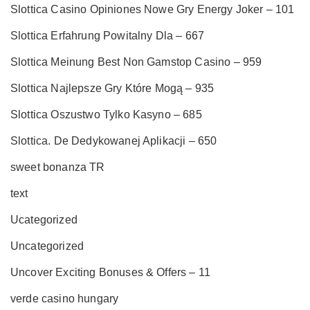
Slottica Casino Opiniones Nowe Gry Energy Joker – 101
Slottica Erfahrung Powitalny Dla – 667
Slottica Meinung Best Non Gamstop Casino – 959
Slottica Najlepsze Gry Które Mogą – 935
Slottica Oszustwo Tylko Kasyno – 685
Slottica. De Dedykowanej Aplikacji – 650
sweet bonanza TR
text
Ucategorized
Uncategorized
Uncover Exciting Bonuses & Offers – 11
verde casino hungary