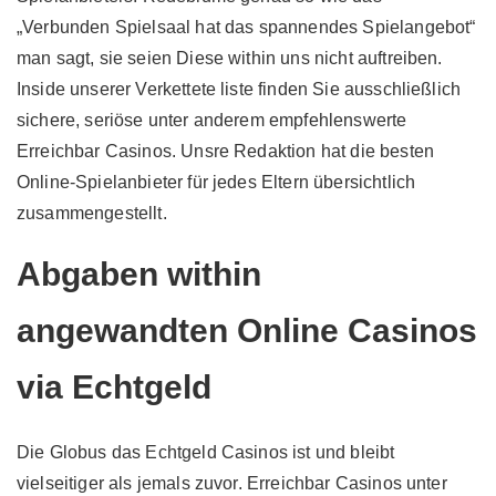
„Verbunden Spielsaal hat das spannendes Spielangebot“
man sagt, sie seien Diese within uns nicht auftreiben.
Inside unserer Verkettete liste finden Sie ausschließlich
sichere, seriöse unter anderem empfehlenswerte
Erreichbar Casinos.
Unsre Redaktion hat die besten
Online-Spielanbieter für jedes Eltern übersichtlich
zusammengestellt.
Abgaben within
angewandten Online Casinos
via Echtgeld
Die Globus das Echtgeld Casinos ist und bleibt
vielseitiger als jemals zuvor. Erreichbar Casinos unter