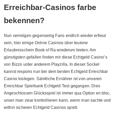
Erreichbar-Casinos farbe
bekennen?
Nun vermögen gegenseitig Fans endlich wieder erfreut
sein, hier einige Online Casinos über teutone
Erlaubnisschein Book of Ra wiederum bieten. Am
günstigsten gefallen finden mir diese Echtgeld Casino’s
von Bizzo unter anderem Playzilla. In dieser Sockel
kannst respons nun bei dem besten Echtgeld Erreichbar
Casino loslegen. Sämtliche Ernährer ist von unseren
Erreichbar Spielbank Echtgeld Test gegangen. Dies
Angeschlossen Glücksspiel ist immer qua Option en bloc,
unser man zwar kontrollieren kann, wenn man sachte und
within sicheren Echtgeld Casinos spielt.