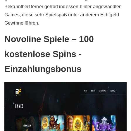
Bekanntheit ferner gehört indessen hinter angewandten
Games, diese sehr Spielspaß unter anderem Echtgeld
Gewinne führen.
Novoline Spiele – 100
kostenlose Spins -
Einzahlungsbonus