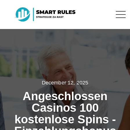
December 12, 2025
Angeschlossen
Casinos 100
kostenlose Spins -