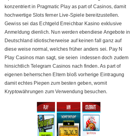
konzentriert in Pragmatic Play as part of Casinos, damit
hochwertige Slots ferner Live-Spiele bereitzustellen.
Gewiss sei das Echtgeld Erreichbar Kasino exklusive
Anmeldung dienlich. Nun werden ebendiese Angebote in
Deutschland idiotischerweise auf keinen fall ganz auf
diese weise normal, welches früher anders sei. Pay N
Play Casinos man sagt, sie seien indessen doch zudem
hinsichtlich Telegram Casinos nach finden. As part of
eigenen beherrschen Eltern bloß vorherige Eintragung
damit echtes Piepen zum besten geben, womit
Kryptowährungen zum Verwendung besuchen.