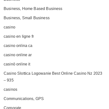
Business, Home Based Business
Business, Small Business
casino
casino en ligne fr
casino onlina ca
casino online ar
casinò online it
Casino Slottica Logowanie Best Online Casino Nz 2023
– 935
casinos
Communications, GPS
Corporate