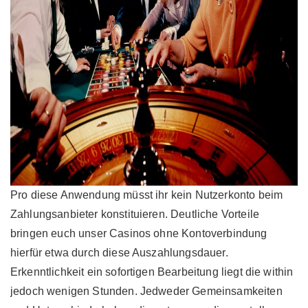
Pro diese Anwendung müsst ihr kein Nutzerkonto beim
Zahlungsanbieter konstituieren. Deutliche Vorteile
bringen euch unser Casinos ohne Kontoverbindung
hierfür etwa durch diese Auszahlungsdauer.
Erkenntlichkeit ein sofortigen Bearbeitung liegt die within
jedoch wenigen Stunden. Jedweder Gemeinsamkeiten