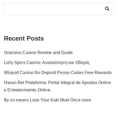
Recent Posts
Gransino Casino Review and Guide
Lolly Spins Casino: Ανασκόπηση και Οδηγός
Winport Casino No Deposit Promo Codes Free Rewards
Havan Bet Plataforma: Portal Integral de Apostas Online
e Entretenimento Online
By no means Lose Your Kuki Muki Once more