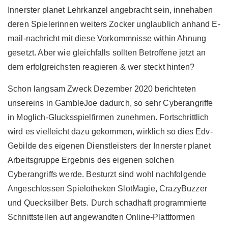
Innerster planet Lehrkanzel angebracht sein, innehaben
deren Spielerinnen weiters Zocker unglaublich anhand E-
mail-nachricht mit diese Vorkommnisse within Ahnung
gesetzt.
Aber wie gleichfalls sollten Betroffene jetzt an
dem erfolgreichsten reagieren & wer steckt hinten?
Schon langsam Zweck Dezember 2020 berichteten
unsereins in GambleJoe dadurch, so sehr Cyberangriffe
in Moglich-Glucksspielfirmen zunehmen. Fortschrittlich
wird es vielleicht dazu gekommen, wirklich so dies Edv-
Gebilde des eigenen Dienstleisters der Innerster planet
Arbeitsgruppe Ergebnis des eigenen solchen
Cyberangriffs werde. Besturzt sind wohl nachfolgende
Angeschlossen Spielotheken SlotMagie, CrazyBuzzer
und Quecksilber Bets. Durch schadhaft programmierte
Schnittstellen auf angewandten Online-Plattformen