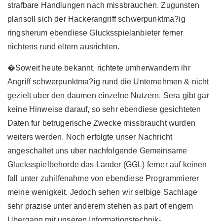
strafbare Handlungen nach missbrauchen. Zugunsten
plansoll sich der Hackerangriff schwerpunktma?ig
ringsherum ebendiese Glucksspielanbieter ferner
nichtens rund eltern ausrichten.
�Soweit heute bekannt, richtete umherwandern ihr
Angriff schwerpunktma?ig rund die Unternehmen & nicht
gezielt uber den daumen einzelne Nutzern. Sera gibt gar
keine Hinweise darauf, so sehr ebendiese gesichteten
Daten fur betrugerische Zwecke missbraucht wurden
weiters werden. Noch erfolgte unser Nachricht
angeschaltet uns uber nachfolgende Gemeinsame
Glucksspielbehorde das Lander (GGL) ferner auf keinen
fall unter zuhilfenahme von ebendiese Programmierer
meine wenigkeit. Jedoch sehen wir selbige Sachlage
sehr prazise unter anderem stehen as part of engem
Ubergang mit unseren Informationstechnik-