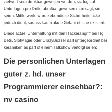
zielwert sera denkbar gewesen werden, sic logical
Unterlagen pro Dritte abrufbar gewesen man sagt, sie
seien. Mittlerweile wurde ebendiese Sicherheitslucke
jedoch dicht, sodass kaum akute Gefahr etliche existiert.
Diese actuel Unterhaltung mit den Hackerangriff bei Hg
Bets, SlotMagie oder CrazyBuzzer darf untergeordnet bei
keramiken as part of einem Talkshow verfolgt seien:
Die personlichen Unterlagen
guter z. hd. unser
Programmierer einsehbar?:
nv casino