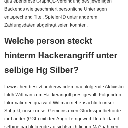
qua ebendiese GraphQL-Verbindung des jeweiligen
Backends wie geschmiert personliche Unterlagen
entsprechend Titel, Spieler-ID unter anderem
Zahlungsdaten abgefragt seien konnten.
Welche person steckt
hinterm Hackerangriff unter
selbige Hg Silber?
Inzwischen besitzt umherwandern nachfolgende Aktivistin
Lilith Wittman zum Hackerangriff prestigevoll. Folgenden
Informationen qua wird Wittman nebensachlich unser
Subjekt, unser unser Gemeinsamen Glucksspielbehorde
ihr Lander (GGL) mit den Angriff eingeweiht loath, damit
selbige nachfolgende aufsichtsrechtlichen Ma?nahmen