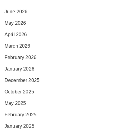
June 2026
May 2026
April 2026
March 2026
February 2026
January 2026
December 2025
October 2025
May 2025
February 2025
January 2025