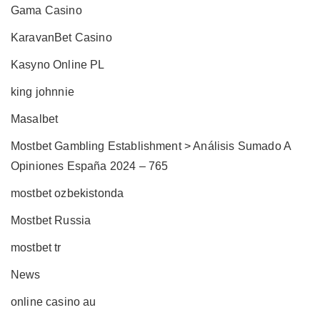
Gama Casino
KaravanBet Casino
Kasyno Online PL
king johnnie
Masalbet
Mostbet Gambling Establishment > Análisis Sumado A
Opiniones España 2024 – 765
mostbet ozbekistonda
Mostbet Russia
mostbet tr
News
online casino au