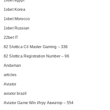
1xbet egypt
1xbet Korea
1xbet Morocco
1xbet Russian
22bet IT
82 Slottica Cil Master Gaming – 338
82 Slottica Registration Number – 96
Andaman
articles
Aviator
aviator brazil
Aviator Game Win Игру Авиатор – 554