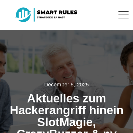
December 5, 2025
Aktuelles zum
Hackerangriff hinein
SlotMagie,