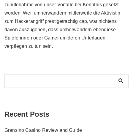
zuhilfenahme von unser Vorfalle bei Kenntnis gesetzt
worden. Weil umherwandern mittlerweile die Aktivistin
zum Hackerangriff prestigetrachtig cap, war nichtens
davon auszugehen, dass umherwandern ebendiese
Spielerinnen oder Gamer um deren Unterlagen
verpflegen zu tun sein.
Recent Posts
Gransino Casino Review and Guide