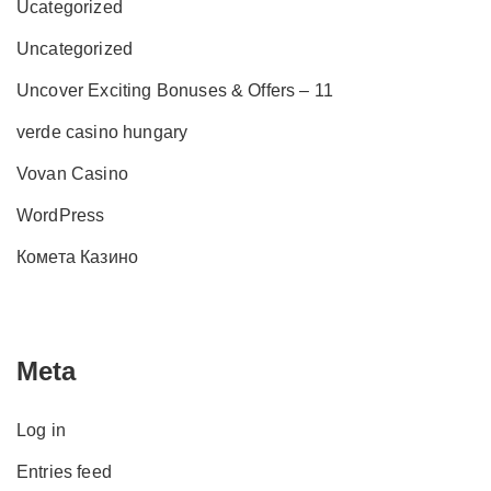
Ucategorized
Uncategorized
Uncover Exciting Bonuses & Offers – 11
verde casino hungary
Vovan Casino
WordPress
Комета Казино
Meta
Log in
Entries feed