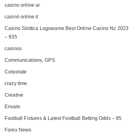
casino online ar
casinò online it
Casino Slottica Logowanie Best Online Casino Nz 2023
– 935
casinos
Communications, GPS
Corporate
crazy time
Creative
Envato
Football Fixtures & Latest Football Betting Odds – 95
Forex News