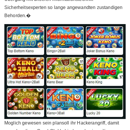
Sicherheitsexperten so lange angewandten zustandigen
Behorden.�
Moglich gewesen sein plansoll ihr Hackerangriff, damit