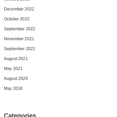
December 2022
October 2022
September 2022
November 2021
September 2021
August 2021
May 2021
August 2020
May 2018
Categories