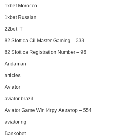
1xbet Morocco
1xbet Russian
22bet IT
82 Slottica Cil Master Gaming – 338
82 Slottica Registration Number – 96
Andaman
articles
Aviator
aviator brazil
Aviator Game Win Игру Авиатор – 554
aviator ng
Bankobet