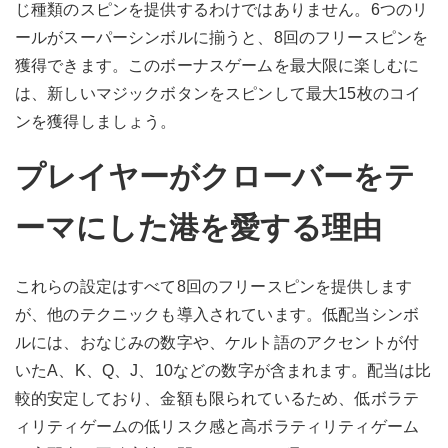
じ種類のスピンを提供するわけではありません。6つのリ
ールがスーパーシンボルに揃うと、8回のフリースピンを
獲得できます。このボーナスゲームを最大限に楽しむに
は、新しいマジックボタンをスピンして最大15枚のコイ
ンを獲得しましょう。
プレイヤーがクローバーをテ
ーマにした港を愛する理由
これらの設定はすべて8回のフリースピンを提供します
が、他のテクニックも導入されています。低配当シンボ
ルには、おなじみの数字や、ケルト語のアクセントが付
いたA、K、Q、J、10などの数字が含まれます。配当は比
較的安定しており、金額も限られているため、低ボラテ
ィリティゲームの低リスク感と高ボラティリティゲーム