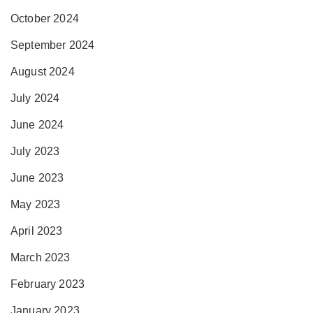
October 2024
September 2024
August 2024
July 2024
June 2024
July 2023
June 2023
May 2023
April 2023
March 2023
February 2023
January 2023