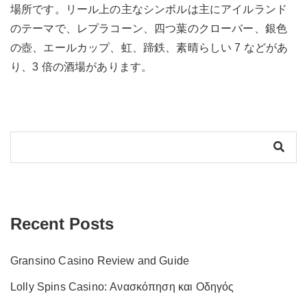
場所です。リール上の主なシンボルは主にアイルランド
のテーマで、レプラコーン、四つ葉のクローバー、銀色
の壺、エールカップ、虹、蹄鉄、素晴らしい 7 などがあ
り、3 倍の酒場があります。
Recent Posts
Gransino Casino Review and Guide
Lolly Spins Casino: Ανασκόπηση και Οδηγός