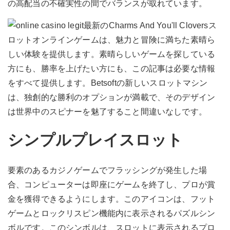
の高配当の不確実性の間でバランスが取れています。
最新のCharms And You'll Cloversス
ロットオンラインゲームは、魅力と冒険に満ちた素晴ら
しい体験を提供します。素晴らしいゲームを探している
方にも、勝率を上げたい方にも、この記事は必要な情報
をすべて提供します。Betsoftの新しいスロットマシン
は、独創的な勝利のオプションが満載で、そのデザイン
は世界中のスピナーを魅了すること間違いなしです。
シンプルプレイスロット
要素のあるカジノゲームでフラッシングが発生した場
合、コンピューターは即座にゲームを終了し、プロが賞
金を獲得できるようにします。このアイコンは、フット
ゲームとロックリスピン機能内に表示されるパズルシン
ボルです。このシンボルは、スロットに表示されるプロ