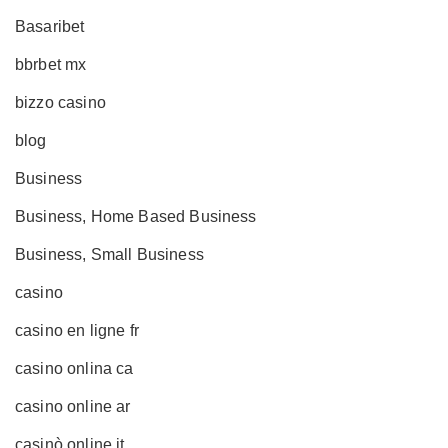
Basaribet
bbrbet mx
bizzo casino
blog
Business
Business, Home Based Business
Business, Small Business
casino
casino en ligne fr
casino onlina ca
casino online ar
casinò online it