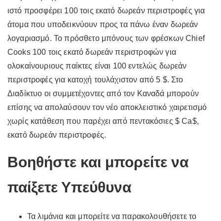
ιστό προσφέρει 100 τοις εκατό δωρεάν περιστροφές για
άτομα που υποδεικνύουν προς τα πάνω έναν δωρεάν
λογαριασμό. Το πρόσθετο μπόνους των φρέσκων Chief
Cooks 100 τοις εκατό δωρεάν περιστροφών για
ολοκαίνουριους παίκτες είναι 100 εντελώς δωρεάν
περιστροφές για κατοχή τουλάχιστον από 5 $. Στο
Διαδίκτυο οι συμμετέχοντες από τον Καναδά μπορούν
επίσης να απολαύσουν τον νέο αποκλειστικό χαιρετισμό
χωρίς κατάθεση που παρέχει από πεντακόσιες $ Ca$,
εκατό δωρεάν περιστροφές.
Βοηθήστε και μπορείτε να
παίξετε Υπεύθυνα
Τα λιμάνια και μπορείτε να παρακολουθήσετε το