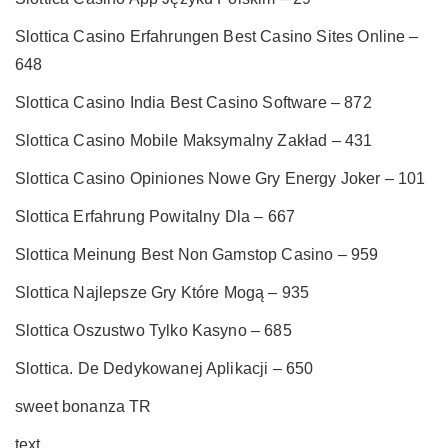
Slottica Casino Erfahrungen Best Casino Sites Online –
648
Slottica Casino India Best Casino Software – 872
Slottica Casino Mobile Maksymalny Zakład – 431
Slottica Casino Opiniones Nowe Gry Energy Joker – 101
Slottica Erfahrung Powitalny Dla – 667
Slottica Meinung Best Non Gamstop Casino – 959
Slottica Najlepsze Gry Które Mogą – 935
Slottica Oszustwo Tylko Kasyno – 685
Slottica. De Dedykowanej Aplikacji – 650
sweet bonanza TR
text