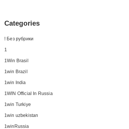
Categories
! Без рубрики
1
1Win Brasil
1win Brazil
1win India
1WIN Official In Russia
1win Turkiye
1win uzbekistan
1winRussia