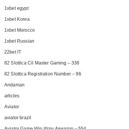
1xbet egypt
1xbet Korea
1xbet Morocco
1xbet Russian
22bet IT
82 Slottica Cil Master Gaming – 338
82 Slottica Registration Number – 96
Andaman
articles
Aviator
aviator brazil
Aviator Game Win Игру Авиатор – 554