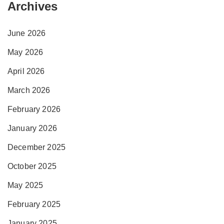
Archives
June 2026
May 2026
April 2026
March 2026
February 2026
January 2026
December 2025
October 2025
May 2025
February 2025
January 2025