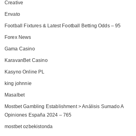
Creative
Envato
Football Fixtures & Latest Football Betting Odds – 95
Forex News
Gama Casino
KaravanBet Casino
Kasyno Online PL
king johnnie
Masalbet
Mostbet Gambling Establishment > Análisis Sumado A
Opiniones España 2024 – 765
mostbet ozbekistonda