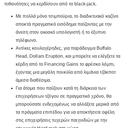
πιθανότητες να κερδίσουν από το black-jack.
Με πολλά μόνο τσιμπούρια, το διαδικτυακό καζίνο
αποκτά πραγματικό εισόδημα παίζοντας με την
άνεση στον οικιακό υπολογιστή ή το έξυπνο
τηλέφωνο.
Αντίκες κουλοχέρηδες, για παράδειγμα Buffalo
Head, Dollars Eruption, και μπορείτε να ελέγξετε τα
κέρδη από το Financing Gains το φρέσκο ​​λόμπι,
έχοντας μια μεγάλη ποικιλία από λιμάνια τζάκποτ
άμεσα διαθέσιμα.
Για άτομα που παίζουν κατά τη διάρκεια των
επιχειρήσεων τζόγου σε πραγματικό χρόνο, θα
μπορούσατε ενδεχομένως να αλλάξετε μερικά από
τα πράγματα επιπέδου για να αποκτήσετε οφέλη
στις επιχειρήσεις τυχερών παιχνιδιών με την