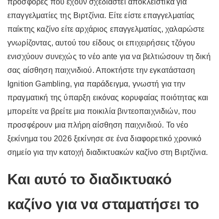
προσφορές που έχουν σχεδιαστεί αποκλειστικά για
επαγγελματίες της Βιρτζίνια.
Είτε είστε επαγγελματίας
παίκτης καζίνο είτε αρχάριος επαγγελματίας, χαλαρώστε
γνωρίζοντας, αυτού του είδους οι επιχειρήσεις τζόγου
ενισχύουν συνεχώς το νέο ante για να βελτιώσουν τη δική
σας αίσθηση παιχνιδιού. Αποκτήστε την εγκατάσταση
Ignition Gambling, για παράδειγμα, γνωστή για την
πραγματική της ύπαρξη εικόνας κορυφαίας ποιότητας και
μπορείτε να βρείτε μια ποικιλία βιντεοπαιχνιδιών, που
προσφέρουν μια πλήρη αίσθηση παιχνιδιού. Το νέο
ξεκίνημα του 2026 ξεκίνησε σε ένα διαφορετικό χρονικό
σημείο για την κατοχή διαδικτυακών καζίνο στη Βιρτζίνια.
Και αυτό το διαδικτυακό
καζίνο για να σταματήσει το