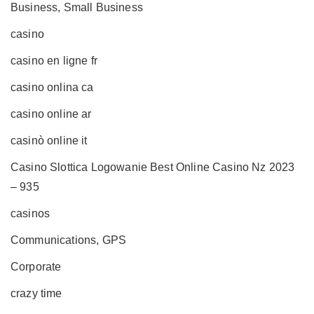
Business, Small Business
casino
casino en ligne fr
casino onlina ca
casino online ar
casinò online it
Casino Slottica Logowanie Best Online Casino Nz 2023
– 935
casinos
Communications, GPS
Corporate
crazy time