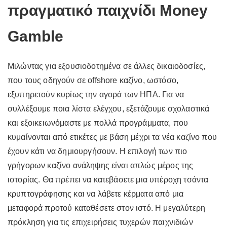
πραγματικό παιχνίδι Money
Gamble
Μιλώντας για εξουσιοδοτημένα σε άλλες δικαιοδοσίες,
που τους οδηγούν σε offshore καζίνο, ωστόσο,
εξυπηρετούν κυρίως την αγορά των ΗΠΑ. Για να
συλλέξουμε ποια λίστα ελέγχου, εξετάζουμε σχολαστικά
και εξοικειωνόμαστε με πολλά προγράμματα, που
κυμαίνονται από ετικέτες με βάση μέχρι τα νέα καζίνο που
έχουν κάτι να δημιουργήσουν. Η επιλογή των πιο
γρήγορων καζίνο ανάληψης είναι απλώς μέρος της
ιστορίας. Θα πρέπει να κατεβάσετε μια υπέροχη τσάντα
κρυπτογράφησης και να λάβετε κέρματα από μια
μεταφορά προτού καταθέσετε στον ιστό. Η μεγαλύτερη
πρόκληση για τις επιχειρήσεις τυχερών παιχνιδιών