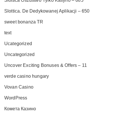
Slottica Oszustwo Tylko Kasyno – 685
Slottica. De Dedykowanej Aplikacji – 650
sweet bonanza TR
text
Ucategorized
Uncategorized
Uncover Exciting Bonuses & Offers – 11
verde casino hungary
Vovan Casino
WordPress
Комета Казино