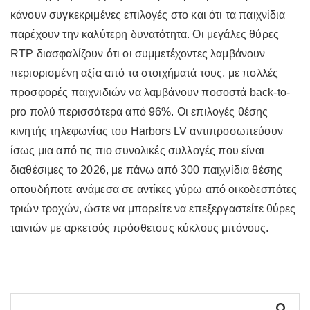
κάνουν συγκεκριμένες επιλογές στο και ότι τα παιχνίδια
παρέχουν την καλύτερη δυνατότητα. Οι μεγάλες θύρες
RTP διασφαλίζουν ότι οι συμμετέχοντες λαμβάνουν
περιορισμένη αξία από τα στοιχήματά τους, με πολλές
προσφορές παιχνιδιών να λαμβάνουν ποσοστά back-to-
pro πολύ περισσότερα από 96%. Οι επιλογές θέσης
κινητής τηλεφωνίας του Harbors LV αντιπροσωπεύουν
ίσως μια από τις πιο συνολικές συλλογές που είναι
διαθέσιμες το 2026, με πάνω από 300 παιχνίδια θέσης
οπουδήποτε ανάμεσα σε αντίκες γύρω από οικοδεσπότες
τριών τροχών, ώστε να μπορείτε να επεξεργαστείτε θύρες
ταινιών με αρκετούς πρόσθετους κύκλους μπόνους.