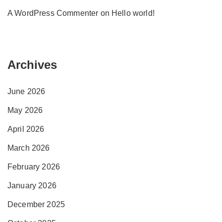
A WordPress Commenter
on
Hello world!
Archives
June 2026
May 2026
April 2026
March 2026
February 2026
January 2026
December 2025