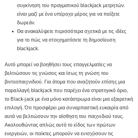
συγκίνηση του πραγματικού blackjack μετρητών.
είναι μαζί με ένα υπέροχο μέρος για να παίξετε
δωρεάν.
Θα ανακαλύψετε περισσότερα σχετικά με τις ιδέες
για το πώς να στοιχηματίσετε τη δημοσίευση
blackjack.
Αυτό μπορεί να βοηθήσει τους επαγγελματίες να
βελτιώσουν τις γνώσεις και ίσως τη γνώση του
βιντεοπαιχνιδιού. Για άτομα που αναζητούν επίσης μια
παραλλαγή blackjack που παρέχει ένα στρατηγικό όριο,
το Black-jack με ένα μόνο κατάστρωμα είναι μια εξαιρετική
επιλογή. Ότι προσφέρει μια συναρπαστική ευκαιρία από
αυτά να βελτιώσουν την αίσθηση του παιχνιδιού τους.
Ακολουθώντας απλώς αυτό το είδος των πρώτων
ενεργειών, οι παίκτες μπορούν να ενισχύσουν τις