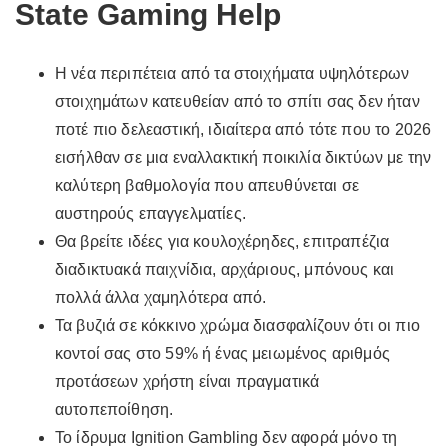
State Gaming Help
Η νέα περιπέτεια από τα στοιχήματα υψηλότερων
στοιχημάτων κατευθείαν από το σπίτι σας δεν ήταν
ποτέ πιο δελεαστική, ιδιαίτερα από τότε που το 2026
εισήλθαν σε μια εναλλακτική ποικιλία δικτύων με την
καλύτερη βαθμολογία που απευθύνεται σε
αυστηρούς επαγγελματίες.
Θα βρείτε ιδέες για κουλοχέρηδες, επιτραπέζια
διαδικτυακά παιχνίδια, αρχάριους, μπόνους και
πολλά άλλα χαμηλότερα από.
Τα βυζιά σε κόκκινο χρώμα διασφαλίζουν ότι οι πιο
κοντοί σας στο 59% ή ένας μειωμένος αριθμός
προτάσεων χρήστη είναι πραγματικά
αυτοπεποίθηση.
Το ίδρυμα Ignition Gambling δεν αφορά μόνο τη