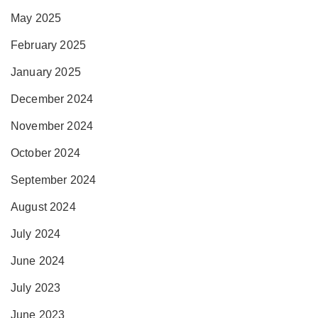
May 2025
February 2025
January 2025
December 2024
November 2024
October 2024
September 2024
August 2024
July 2024
June 2024
July 2023
June 2023