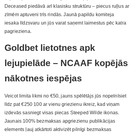
Deceased piedāvā arī klasisku struktūru – piecus ruļļus ar
zīmēm aptuveni trīs rindās.
Jaunā papildu komiteja
iesaka līdzsvaru un jūs varat saņemt laimestus pēc katra
pagrieziena.
Goldbet lietotnes apk
lejupielāde – NCAAF kopējās
nākotnes iespējas
Veicot limita likmi no €50, jauns spēlētājs jūs nopelnīsiet
līdz pat €250 100 ar vienu griezienu ikreiz, kad viņam
izdevās sasniegt visas piecas Steeped Wilde ikonas.
Jaunais 100% bezmaksas apgriezienu publikācijas
elements ļauj atkārtoti aktivizēt pilnīgi bezmaksas