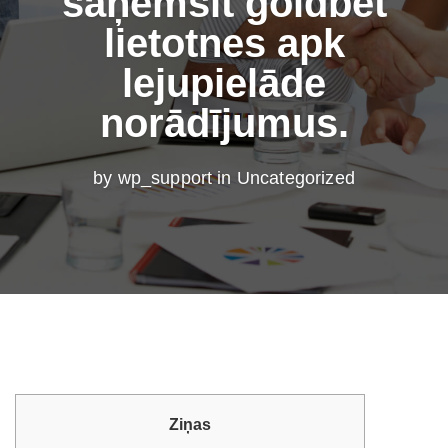
saņemsit goldbet
lietotnes apk
lejupielāde
norādījumus.
by wp_support in
Uncategorized
Ziņas