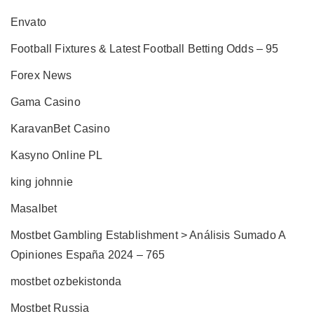
Envato
Football Fixtures & Latest Football Betting Odds – 95
Forex News
Gama Casino
KaravanBet Casino
Kasyno Online PL
king johnnie
Masalbet
Mostbet Gambling Establishment > Análisis Sumado A
Opiniones España 2024 – 765
mostbet ozbekistonda
Mostbet Russia