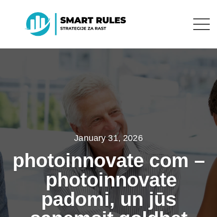
January 31, 2026
photoinnovate com –
photoinnovate
padomi, un jūs