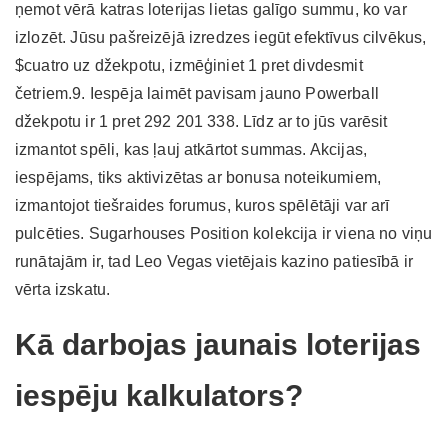
ņemot vērā katras loterijas lietas galīgo summu, ko var
izlozēt. Jūsu pašreizējā izredzes iegūt efektīvus cilvēkus,
$cuatro uz džekpotu, izmēģiniet 1 pret divdesmit
četriem.9. Iespēja laimēt pavisam jauno Powerball
džekpotu ir 1 pret 292 201 338. Līdz ar to jūs varēsit
izmantot spēli, kas ļauj atkārtot summas. Akcijas,
iespējams, tiks aktivizētas ar bonusa noteikumiem,
izmantojot tiešraides forumus, kuros spēlētāji var arī
pulcēties. Sugarhouses Position kolekcija ir viena no viņu
runātajām ir, tad Leo Vegas vietējais kazino patiesībā ir
vērta izskatu.
Kā darbojas jaunais loterijas
iespēju kalkulators?