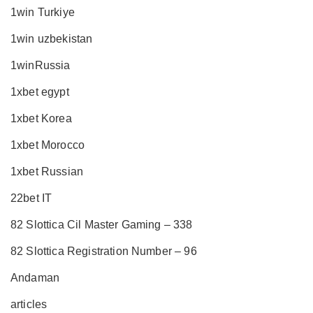
1win Turkiye
1win uzbekistan
1winRussia
1xbet egypt
1xbet Korea
1xbet Morocco
1xbet Russian
22bet IT
82 Slottica Cil Master Gaming – 338
82 Slottica Registration Number – 96
Andaman
articles