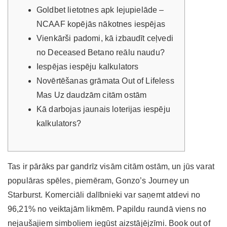
Goldbet lietotnes apk lejupielāde –
NCAAF kopējās nākotnes iespējas
Vienkārši padomi, kā izbaudīt ceļvedi
no Deceased Betano reālu naudu?
Iespējas iespēju kalkulators
Novērtēšanas grāmata Out of Lifeless
Mas Uz daudzām citām ostām
Kā darbojas jaunais loterijas iespēju
kalkulators?
Tas ir pārāks par gandrīz visām citām ostām, un jūs varat
populāras spēles, piemēram, Gonzo’s Journey un
Starburst. Komerciāli dalībnieki var saņemt atdevi no
96,21% no veiktajām likmēm. Papildu raundā viens no
nejaušajiem simboliem iegūst aizstājējzīmi. Book out of