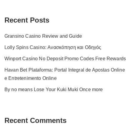
Recent Posts
Gransino Casino Review and Guide
Lolly Spins Casino: Ανασκόπηση και Οδηγός
Winport Casino No Deposit Promo Codes Free Rewards
Havan Bet Plataforma: Portal Integral de Apostas Online
e Entretenimento Online
By no means Lose Your Kuki Muki Once more
Recent Comments