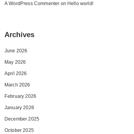
A WordPress Commenter
on
Hello world!
Archives
June 2026
May 2026
April 2026
March 2026
February 2026
January 2026
December 2025
October 2025