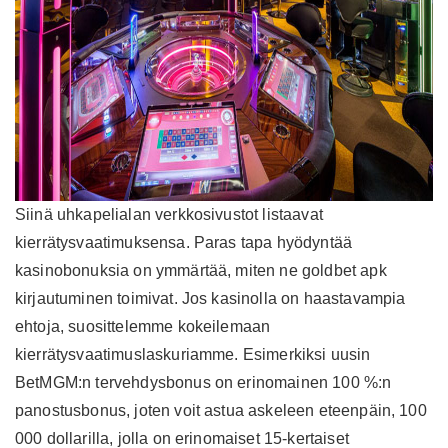
Siinä uhkapelialan verkkosivustot listaavat
kierrätysvaatimuksensa. Paras tapa hyödyntää
kasinobonuksia on ymmärtää, miten ne
goldbet apk
kirjautuminen
toimivat. Jos kasinolla on haastavampia
ehtoja, suosittelemme kokeilemaan
kierrätysvaatimuslaskuriamme. Esimerkiksi uusin
BetMGM:n tervehdysbonus on erinomainen 100 %:n
panostusbonus, joten voit astua askeleen eteenpäin, 100
000 dollarilla, jolla on erinomaiset 15-kertaiset