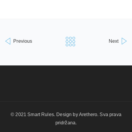
Previous
Next
© 2021 Smart Rules. Design by
Arethero
. Sva prava
pridržana.