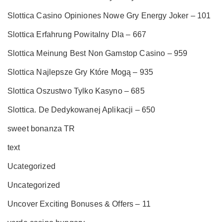
Slottica Casino Opiniones Nowe Gry Energy Joker – 101
Slottica Erfahrung Powitalny Dla – 667
Slottica Meinung Best Non Gamstop Casino – 959
Slottica Najlepsze Gry Które Mogą – 935
Slottica Oszustwo Tylko Kasyno – 685
Slottica. De Dedykowanej Aplikacji – 650
sweet bonanza TR
text
Ucategorized
Uncategorized
Uncover Exciting Bonuses & Offers – 11