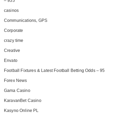
– 935
casinos
Communications, GPS
Corporate
crazy time
Creative
Envato
Football Fixtures & Latest Football Betting Odds – 95
Forex News
Gama Casino
KaravanBet Casino
Kasyno Online PL