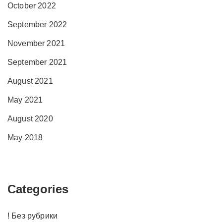
October 2022
September 2022
November 2021
September 2021
August 2021
May 2021
August 2020
May 2018
Categories
! Без рубрики