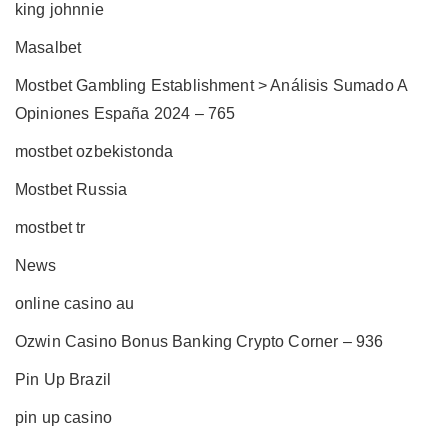
king johnnie
Masalbet
Mostbet Gambling Establishment > Análisis Sumado A
Opiniones España 2024 – 765
mostbet ozbekistonda
Mostbet Russia
mostbet tr
News
online casino au
Ozwin Casino Bonus Banking Crypto Corner – 936
Pin Up Brazil
pin up casino