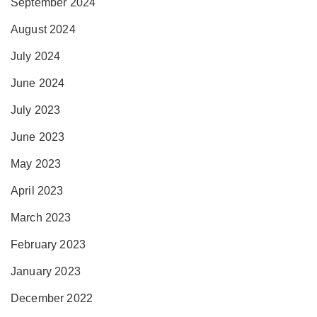
September 2024
August 2024
July 2024
June 2024
July 2023
June 2023
May 2023
April 2023
March 2023
February 2023
January 2023
December 2022