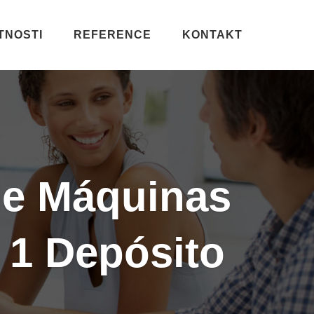
TNOSTI
REFERENCE
KONTAKT
de Máquinas
 1 Depósito