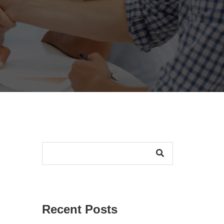
Recent Posts