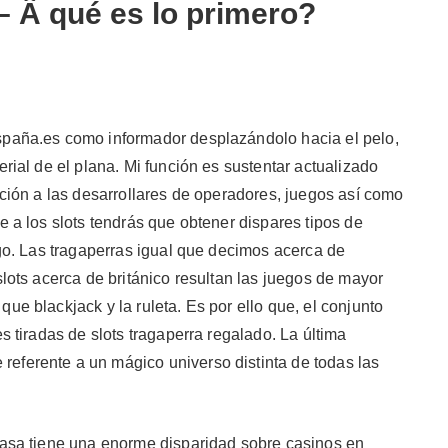
– Â qué es lo primero?
spaña.es como informador desplazándolo hacia el pelo,
rial de el plana. Mi función es sustentar actualizado
ción a las desarrollares de operadores, juegos así­ como
e a los slots tendrás que obtener dispares tipos de
ego. Las tragaperras igual que decimos acerca de
slots acerca de británico resultan las juegos de mayor
ue blackjack y la ruleta. Es por ello que, el conjunto
s tiradas de slots tragaperra regalado. La última
eferente a un mágico universo distinta de todas las
rasa tiene una enorme disparidad sobre casinos en