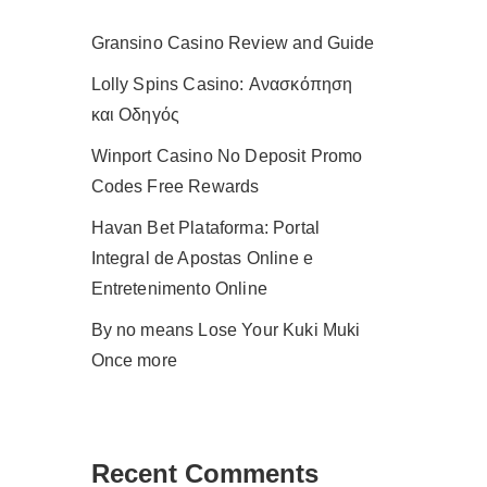
Gransino Casino Review and Guide
Lolly Spins Casino: Ανασκόπηση
και Οδηγός
Winport Casino No Deposit Promo
Codes Free Rewards
Havan Bet Plataforma: Portal
Integral de Apostas Online e
Entretenimento Online
By no means Lose Your Kuki Muki
Once more
Recent Comments