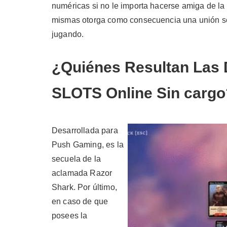
numéricas si no le importa hacerse amiga de la
mismas otorga como consecuencia una unión so
jugando.
¿Quiénes Resultan L
SLOTS Online Sin cargo
Desarrollada para
Push Gaming, es la
secuela de la
aclamada Razor
Shark. Por último,
en caso de que
posees la