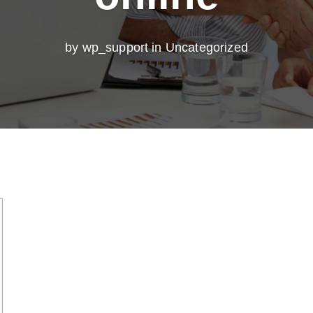
by wp_support in
Uncategorized