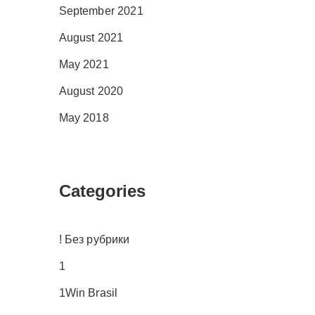
September 2021
August 2021
May 2021
August 2020
May 2018
Categories
! Без рубрики
1
1Win Brasil