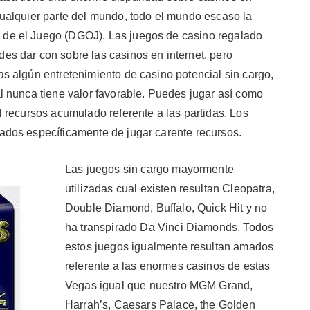
cualquier parte del mundo, todo el mundo escaso la
 de el Juego (DGOJ). Las juegos de casino regalado
es dar con sobre las casinos en internet, pero
as algún entretenimiento de casino potencial sin cargo,
l nunca tiene valor favorable. Puedes jugar así­ como
l recursos acumulado referente a las partidas. Los
eados específicamente de jugar carente recursos.
Las juegos sin cargo mayormente
utilizadas cual existen resultan Cleopatra,
Double Diamond, Buffalo, Quick Hit y no
ha transpirado Da Vinci Diamonds. Todos
estos juegos igualmente resultan amados
referente a las enormes casinos de estas
Vegas igual que nuestro MGM Grand,
Harrah’s, Caesars Palace, the Golden