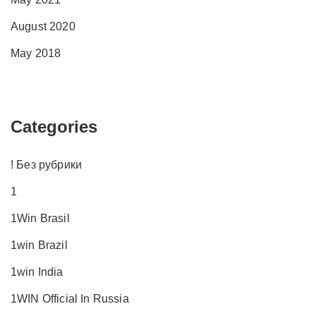
August 2020
May 2018
Categories
! Без рубрики
1
1Win Brasil
1win Brazil
1win India
1WIN Official In Russia