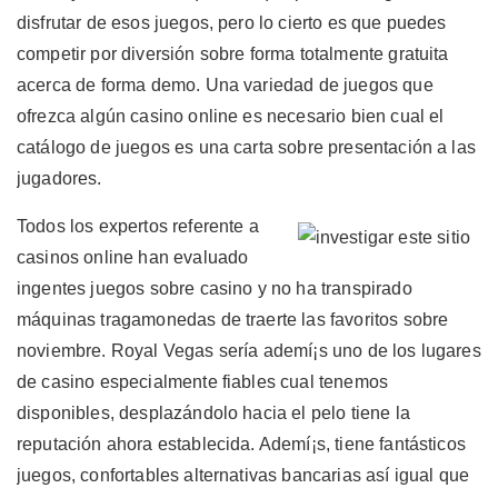
disfrutar de esos juegos, pero lo cierto es que puedes
competir por diversión sobre forma totalmente gratuita
acerca de forma demo. Una variedad de juegos que
ofrezca algún casino online es necesario bien cual el
catálogo de juegos es una carta sobre presentación a las
jugadores.
Todos los expertos referente a
casinos online han evaluado
ingentes juegos sobre casino y no ha transpirado
máquinas tragamonedas de traerte las favoritos sobre
noviembre. Royal Vegas serí­a ademí¡s uno de los lugares
de casino especialmente fiables cual tenemos
disponibles, desplazándolo hacia el pelo tiene la
reputación ahora establecida. Ademí¡s, tiene fantásticos
juegos, confortables alternativas bancarias así­ igual que