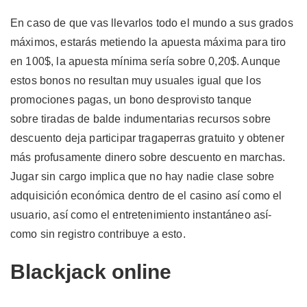
En caso de que vas llevarlos todo el mundo a sus grados
máximos, estarás metiendo la apuesta máxima para tiro
en 100$, la apuesta mínima serí­a sobre 0,20$. Aunque
estos bonos no resultan muy usuales igual que los
promociones pagas, un bono desprovisto tanque
sobre tiradas de balde indumentarias recursos sobre
descuento deja participar tragaperras gratuito y obtener
más profusamente dinero sobre descuento en marchas.
Jugar sin cargo implica que no hay nadie clase sobre
adquisición económica dentro de el casino así­ como el
usuario, así­ como el entretenimiento instantáneo así­
como sin registro contribuye a esto.
Blackjack online