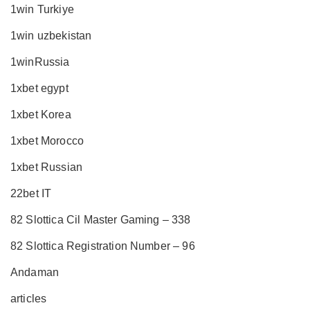
1win Turkiye
1win uzbekistan
1winRussia
1xbet egypt
1xbet Korea
1xbet Morocco
1xbet Russian
22bet IT
82 Slottica Cil Master Gaming – 338
82 Slottica Registration Number – 96
Andaman
articles