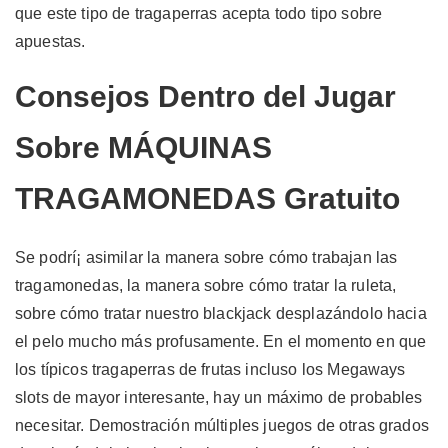
que este tipo de tragaperras acepta todo tipo sobre
apuestas.
Consejos Dentro del Jugar
Sobre MÁQUINAS
TRAGAMONEDAS Gratuito
Se podrí¡ asimilar la manera sobre cómo trabajan las
tragamonedas, la manera sobre cómo tratar la ruleta,
sobre cómo tratar nuestro blackjack desplazándolo hacia
el pelo mucho más profusamente. En el momento en que
los tí­picos tragaperras de frutas incluso los Megaways
slots de mayor interesante, hay un máximo de probables
necesitar. Demostración múltiples juegos de otras grados