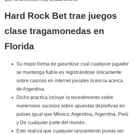
Hard Rock Bet trae juegos
clase tragamonedas en
Florida
Su mejor forma de garantizar cual cualquier jugador
se mantenga fiable es registrándose únicamente
sobre casinos en internet joviales licencia acerca
de Argentina.
Dicho practica incluye la revestimiento sobre
numerosos sucesos sobre apuestas deportivas en
países igual que México, Argentina, Argentina, Perú
y De cualquier parte del mundo.
Esto realiza que cualquier lanzamiento pueda ser