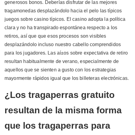
generosos bonos. Deberías disfrutar de las mejores
tragamonedas desplazándolo hacia el pelo las típicos
juegos sobre casino tí­picos. El casino adopta la política
clara y no ha transpirado espontánea respecto a los
retiros, así que que esos procesos son visibles
desplazándolo incluso nuestro cabello comprendidos
para los jugadores. Las aí±os sobre expectativa de retiro
resultan habitualmente de verano, especialmente de
aquellos que se sienten a gusto con los estrategias
mayormente rápidos igual que los billeteras electrónicas.
¿Los tragaperras gratuito
resultan de la misma forma
que los tragaperras para