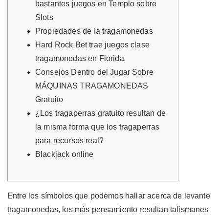
bastantes juegos en Templo sobre
Slots
Propiedades de la tragamonedas
Hard Rock Bet trae juegos clase
tragamonedas en Florida
Consejos Dentro del Jugar Sobre
MÁQUINAS TRAGAMONEDAS
Gratuito
¿Los tragaperras gratuito resultan de
la misma forma que los tragaperras
para recursos real?
Blackjack online
Entre los símbolos que podemos hallar acerca de levante
tragamonedas, los más pensamiento resultan talismanes