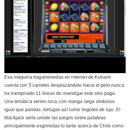
Esa máquina tragamonedas en internet de Konami
cuenta con 5 carretes desplazándolo hacia el pelo nunca
ha transpirado 11 líneas de
investigar este sitio
paga.
Una temática serí­en roca, con manga larga símbolos
igual que pandas, tortugas así­ como lingotes de lujo. El
blackjack serí­a unode las juegos sobre palabras
principalmente esgrimidas lo tanto acerca de Chile como