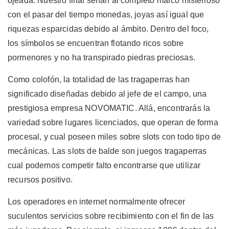
ojeada. Nuestro final serí­an al completo marco misterioso
con el pasar del tiempo monedas, joyas así­ igual que
riquezas esparcidas debido al ámbito. Dentro del foco,
los símbolos se encuentran flotando ricos sobre
pormenores y no ha transpirado piedras preciosas.
Como colofón, la totalidad de las tragaperras han
significado diseñadas debido al jefe de el campo, una
prestigiosa empresa NOVOMATIC. Allá, encontrarás la
variedad sobre lugares licenciados, que operan de forma
procesal, y cual poseen miles sobre slots con todo tipo de
mecánicas. Las slots de balde son juegos tragaperras
cual podemos competir falto encontrarse que utilizar
recursos positivo.
Los operadores en internet normalmente ofrecer
suculentos servicios sobre recibimiento con el fin de las