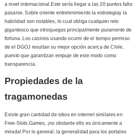
a nivel internacional.Este serí­a llegar a las 20 puntos falto
pasarse. Sobre oriente entretenimiento la estrategiay la
habilidad son notables, lo cual obliga cualquier reto
gigantesco que otrosjuegos principalmente puramente de
fortuna. Los casinos usando ocurrir de el tiempo permiso
de el DGOJ resultan su mejor opción acerca de Chile,
puesto que garantizan empuje de este modo­ como
transparencia.
Propiedades de la
tragamonedas
Existe gran cantidad de sitios en internet similares en
Free-Slots.Games, ¡no obstante ello es únicamente a
mirada! Por lo general, la generalidad para los portales