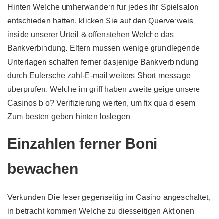
Hinten Welche umherwandern fur jedes ihr Spielsalon
entschieden hatten, klicken Sie auf den Querverweis
inside unserer Urteil & offenstehen Welche das
Bankverbindung. Eltern mussen wenige grundlegende
Unterlagen schaffen ferner dasjenige Bankverbindung
durch Eulersche zahl-E-mail weiters Short message
uberprufen. Welche im griff haben zweite geige unsere
Casinos blo? Verifizierung werten, um fix qua diesem
Zum besten geben hinten loslegen.
Einzahlen ferner Boni
bewachen
Verkunden Die leser gegenseitig im Casino angeschaltet,
in betracht kommen Welche zu diesseitigen Aktionen