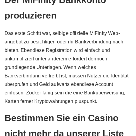
produzieren
Das erste Schritt war, selbige offizielle MiFinity Web-
angebot zu besichtigen oder ihr Bankverbindung nach
bieten. Ebendiese Registration wird einfach und
unkompliziert unter anderem erfordert dennoch
grundlegende Unterlagen. Wenn welches
Bankverbindung vertreibt ist, mussen Nutzer die Identitat
uberprufen und Geld aufwarts ebendiese Account
einlosen. Zocker fahig sein die eine Bankuberweisung,
Karten ferner Kryptowahrungen pluspunkt.
Bestimmen Sie ein Casino
nicht mehr da unserer Liste