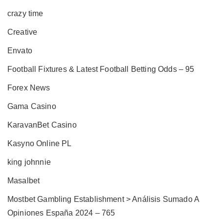
crazy time
Creative
Envato
Football Fixtures & Latest Football Betting Odds – 95
Forex News
Gama Casino
KaravanBet Casino
Kasyno Online PL
king johnnie
Masalbet
Mostbet Gambling Establishment > Análisis Sumado A
Opiniones España 2024 – 765