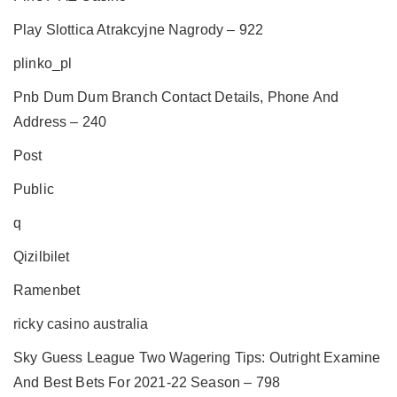
Play Slottica Atrakcyjne Nagrody – 922
plinko_pl
Pnb Dum Dum Branch Contact Details, Phone And
Address – 240
Post
Public
q
Qizilbilet
Ramenbet
ricky casino australia
Sky Guess League Two Wagering Tips: Outright Examine
And Best Bets For 2021-22 Season – 798