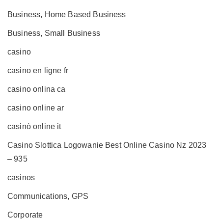
Business, Home Based Business
Business, Small Business
casino
casino en ligne fr
casino onlina ca
casino online ar
casinò online it
Casino Slottica Logowanie Best Online Casino Nz 2023
– 935
casinos
Communications, GPS
Corporate