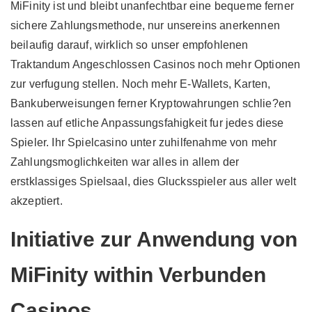
MiFinity ist und bleibt unanfechtbar eine bequeme ferner
sichere Zahlungsmethode, nur unsereins anerkennen
beilaufig darauf, wirklich so unser empfohlenen
Traktandum Angeschlossen Casinos noch mehr Optionen
zur verfugung stellen. Noch mehr E-Wallets, Karten,
Bankuberweisungen ferner Kryptowahrungen schlie?en
lassen auf etliche Anpassungsfahigkeit fur jedes diese
Spieler. Ihr Spielcasino unter zuhilfenahme von mehr
Zahlungsmoglichkeiten war alles in allem der
erstklassiges Spielsaal, dies Glucksspieler aus aller welt
akzeptiert.
Initiative zur Anwendung von
MiFinity within Verbunden
Casinos