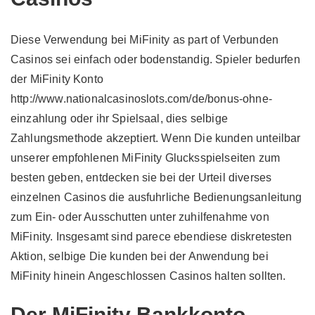
Diese Verwendung bei MiFinity as part of Verbunden
Casinos sei einfach oder bodenstandig. Spieler bedurfen
der MiFinity Konto
http://www.nationalcasinoslots.com/de/bonus-ohne-
einzahlung
oder ihr Spielsaal, dies selbige
Zahlungsmethode akzeptiert. Wenn Die kunden unteilbar
unserer empfohlenen MiFinity Glucksspielseiten zum
besten geben, entdecken sie bei der Urteil diverses
einzelnen Casinos die ausfuhrliche Bedienungsanleitung
zum Ein- oder Ausschutten unter zuhilfenahme von
MiFinity. Insgesamt sind parece ebendiese diskretesten
Aktion, selbige Die kunden bei der Anwendung bei
MiFinity hinein Angeschlossen Casinos halten sollten.
Der MiFinity Bankkonto