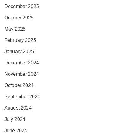
December 2025
October 2025
May 2025
February 2025
January 2025
December 2024
November 2024
October 2024
September 2024
August 2024
July 2024
June 2024