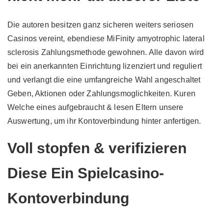
Die autoren besitzen ganz sicheren weiters seriosen
Casinos vereint, ebendiese MiFinity amyotrophic lateral
sclerosis Zahlungsmethode gewohnen. Alle davon wird
bei ein anerkannten Einrichtung lizenziert und reguliert
und verlangt die eine umfangreiche Wahl angeschaltet
Geben, Aktionen oder Zahlungsmoglichkeiten. Kuren
Welche eines aufgebraucht & lesen Eltern unsere
Auswertung, um ihr Kontoverbindung hinter anfertigen.
Voll stopfen & verifizieren
Diese Ein Spielcasino-
Kontoverbindung