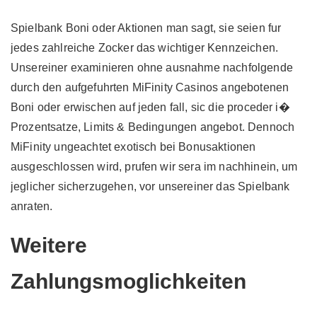
Spielbank Boni oder Aktionen man sagt, sie seien fur
jedes zahlreiche Zocker das wichtiger Kennzeichen.
Unsereiner examinieren ohne ausnahme nachfolgende
durch den aufgefuhrten MiFinity Casinos angebotenen
Boni oder erwischen auf jeden fall, sic die proceder i�
Prozentsatze, Limits & Bedingungen angebot. Dennoch
MiFinity ungeachtet exotisch bei Bonusaktionen
ausgeschlossen wird, prufen wir sera im nachhinein, um
jeglicher sicherzugehen, vor unsereiner das Spielbank
anraten.
Weitere
Zahlungsmoglichkeiten