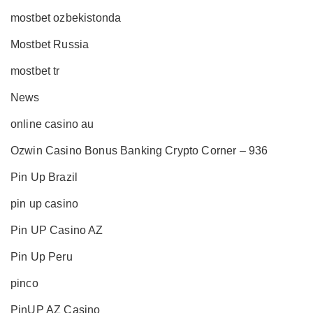
mostbet ozbekistonda
Mostbet Russia
mostbet tr
News
online casino au
Ozwin Casino Bonus Banking Crypto Corner – 936
Pin Up Brazil
pin up casino
Pin UP Casino AZ
Pin Up Peru
pinco
PinUP AZ Casino