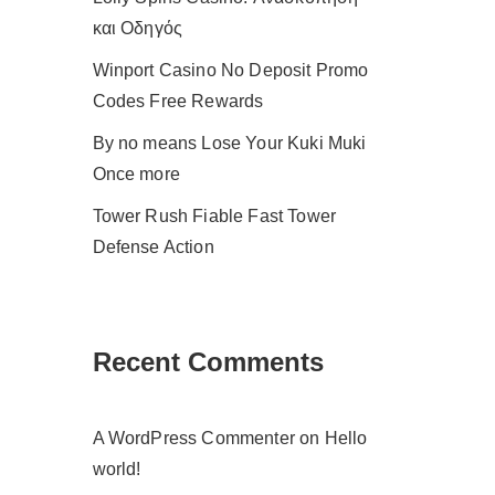
και Οδηγός
Winport Casino No Deposit Promo
Codes Free Rewards
By no means Lose Your Kuki Muki
Once more
Tower Rush Fiable Fast Tower
Defense Action
Recent Comments
A WordPress Commenter
on
Hello
world!