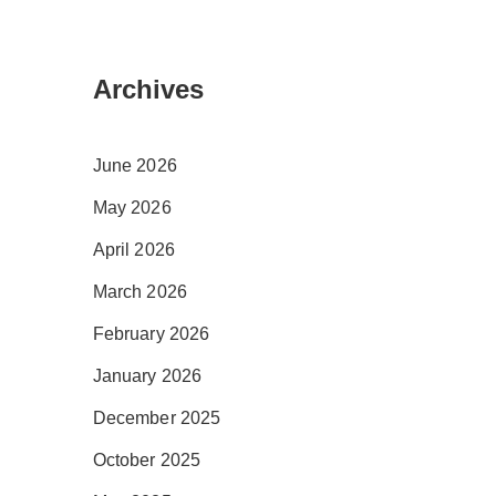
Archives
June 2026
May 2026
April 2026
March 2026
February 2026
January 2026
December 2025
October 2025