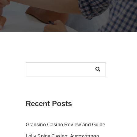
Recent Posts
Gransino Casino Review and Guide
Lolly Spins Casino: Ανασκόπηση