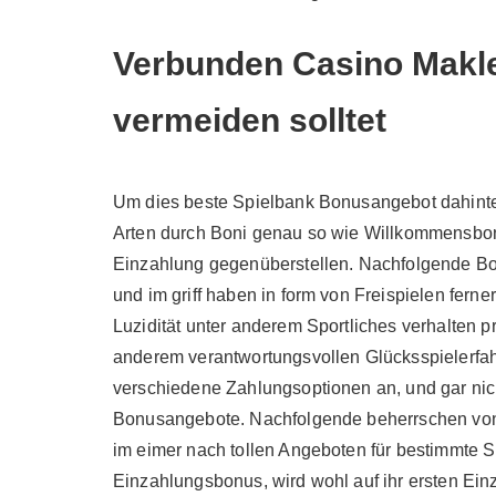
Verbunden Casino Makle
vermeiden solltet
Um dies beste Spielbank Bonusangebot dahinter
Arten durch Boni genau so wie Willkommensbon
Einzahlung gegenüberstellen. Nachfolgende Boni 
und im griff haben in form von Freispielen fern
Luzidität unter anderem Sportliches verhalten pr
anderem verantwortungsvollen Glücksspielerfah
verschiedene Zahlungsoptionen an, und gar nich
Bonusangebote. Nachfolgende beherrschen von 
im eimer nach tollen Angeboten für bestimmte S
Einzahlungsbonus, wird wohl auf ihr ersten Ei