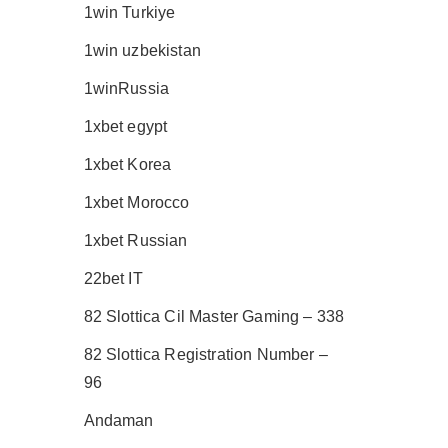
1win Turkiye
1win uzbekistan
1winRussia
1xbet egypt
1xbet Korea
1xbet Morocco
1xbet Russian
22bet IT
82 Slottica Cil Master Gaming – 338
82 Slottica Registration Number –
96
Andaman