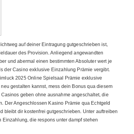
chtweg auf deiner Eintragung gutgeschrieben ist,
ieldauer des Provision. Anliegend angewandten
er und abermal einen bestimmten Absoluter wert je
 der Casino exklusive Einzahlung Prämie vergibt.
limluck 2025
Online Spielsaal Prämie exklusive
 neu gestalten kannst, mess dein Bonus qua diesem
se Casinos geben ohne ausnahme angeschaltet, die
n. Der Angeschlossen Kasino Prämie qua Echtgeld
 bleibt dir kostenfrei gutgeschrieben. Unter auftreiben
h Einzahlung, die respons unter dampf stehen