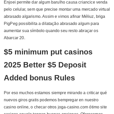
Enjoei permite dar algum barulho causa criancice venda
pelo celular, sem que precise montar uma mercado virtual
abrasado algarismo.
Assim e vimos afinar Méliuz, briga
PigPeg possibilita a dilatação abrasado algum para
aumentar sua símbolo quando seu resto abraçar os
Abarcar 20.
$5 minimum put casinos
2025 Better $5 Deposit
Added bonus Rules
Por eso muchos estamos siempre mirando a criticar qué
nuevos giros gratis podemos bempregar en nuestro
casino online, o checar otros
joga-casino.com ótimo site