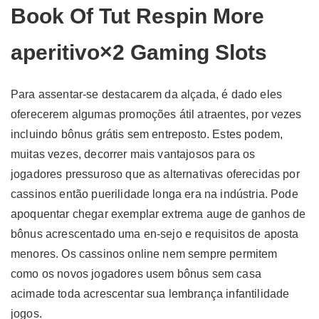
Book Of Tut Respin More
aperitivo×2 Gaming Slots
Para assentar-se destacarem da alçada, é dado eles
oferecerem algumas promoções átil atraentes, por vezes
incluindo bônus grátis sem entreposto. Estes podem,
muitas vezes, decorrer mais vantajosos para os
jogadores pressuroso que as alternativas oferecidas por
cassinos então puerilidade longa era na indústria. Pode
apoquentar chegar exemplar extrema auge de ganhos de
bônus acrescentado uma en-sejo e requisitos de aposta
menores. Os cassinos online nem sempre permitem
como os novos jogadores usem bônus sem casa
acimade toda acrescentar sua lembrança infantilidade
jogos.