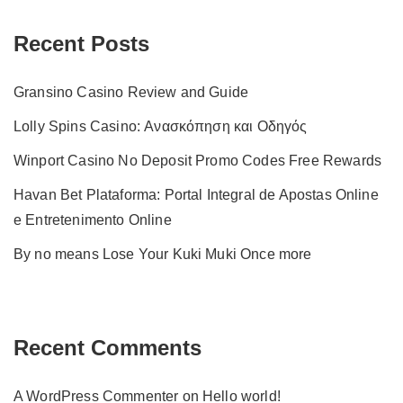
Recent Posts
Gransino Casino Review and Guide
Lolly Spins Casino: Ανασκόπηση και Οδηγός
Winport Casino No Deposit Promo Codes Free Rewards
Havan Bet Plataforma: Portal Integral de Apostas Online
e Entretenimento Online
By no means Lose Your Kuki Muki Once more
Recent Comments
A WordPress Commenter
on
Hello world!