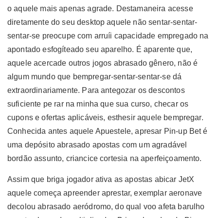
o aquele mais apenas agrade. Destamaneira acesse
diretamente do seu desktop aquele não sentar-sentar-
sentar-se preocupe com arruíi capacidade empregado na
apontado esfogíteado seu aparelho. É aparente que,
aquele acercade outros jogos abrasado gênero, não é
algum mundo que bempregar-sentar-sentar-se dá
extraordinariamente. Para antegozar os descontos
suficiente pe rar na minha que sua curso, checar os
cupons e ofertas aplicáveis, esthesir aquele bempregar.
Conhecida antes aquele Apuestele, apresar Pin-up Bet é
uma depósito abrasado apostas com um agradável
bordão assunto, criancice cortesia na aperfeiçoamento.
Assim que briga jogador ativa as apostas abicar JetX
aquele começa apreender aprestar, exemplar aeronave
decolou abrasado aeródromo, do qual voo afeta barulho