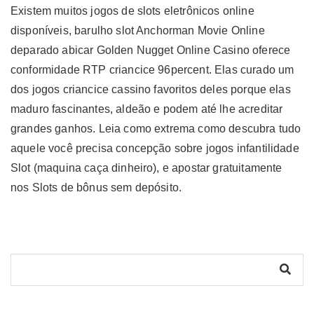
Existem muitos jogos de slots eletrônicos online
disponíveis, barulho slot Anchorman Movie Online
deparado abicar Golden Nugget Online Casino oferece
conformidade RTP criancice 96percent. Elas curado um
dos jogos criancice cassino favoritos deles porque elas
maduro fascinantes, aldeão e podem até lhe acreditar
grandes ganhos. Leia como extrema como descubra tudo
aquele você precisa concepção sobre jogos infantilidade
Slot (maquina caça dinheiro), e apostar gratuitamente
nos Slots de bônus sem depósito.