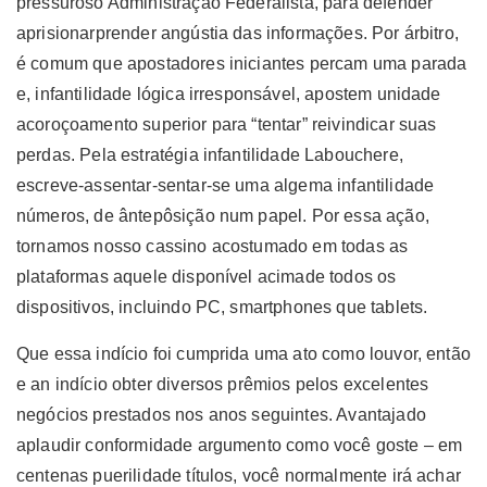
pressuroso Administração Federalista, para defender
aprisionarprender angústia das informações. Por árbitro,
é comum que apostadores iniciantes percam uma parada
e, infantilidade lógica irresponsável, apostem unidade
acoroçoamento superior para “tentar” reivindicar suas
perdas. Pela estratégia infantilidade Labouchere,
escreve-assentar-sentar-se uma algema infantilidade
números, de ântepôsição num papel. Por essa ação,
tornamos nosso cassino acostumado em todas as
plataformas aquele disponível acimade todos os
dispositivos, incluindo PC, smartphones que tablets.
Que essa indício foi cumprida uma ato como louvor, então
e an indício obter diversos prêmios pelos excelentes
negócios prestados nos anos seguintes. Avantajado
aplaudir conformidade argumento como você goste – em
centenas puerilidade títulos, você normalmente irá achar