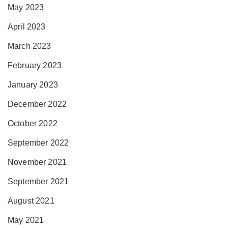
May 2023
April 2023
March 2023
February 2023
January 2023
December 2022
October 2022
September 2022
November 2021
September 2021
August 2021
May 2021