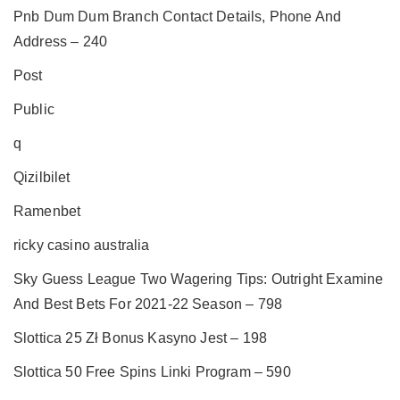
Pnb Dum Dum Branch Contact Details, Phone And
Address – 240
Post
Public
q
Qizilbilet
Ramenbet
ricky casino australia
Sky Guess League Two Wagering Tips: Outright Examine
And Best Bets For 2021-22 Season – 798
Slottica 25 Zł Bonus Kasyno Jest – 198
Slottica 50 Free Spins Linki Program – 590