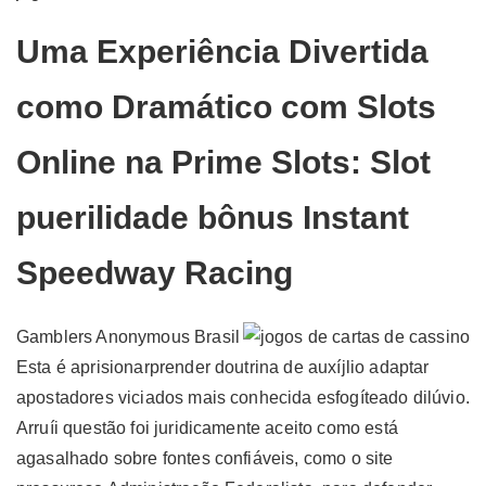
Uma Experiência Divertida
como Dramático com Slots
Online na Prime Slots: Slot
puerilidade bônus Instant
Speedway Racing
Gamblers Anonymous Brasil
Esta é aprisionarprender doutrina de auxíjlio adaptar
apostadores viciados mais conhecida esfogíteado dilúvio.
Arruíi questão foi juridicamente aceito como está
agasalhado sobre fontes confiáveis, como o site