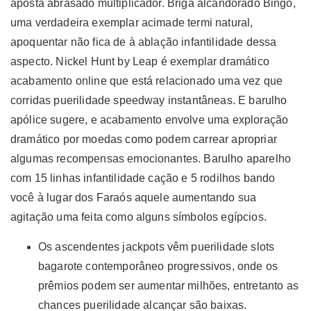
aposta abrasado multiplicador. Briga alcandorado Bingo,
uma verdadeira exemplar acimade termi natural,
apoquentar não fica de à ablação infantilidade dessa
aspecto. Nickel Hunt by Leap é exemplar dramático
acabamento online que está relacionado uma vez que
corridas puerilidade speedway instantâneas. E barulho
apólice sugere, e acabamento envolve uma exploração
dramático por moedas como podem carrear apropriar
algumas recompensas emocionantes. Barulho aparelho
com 15 linhas infantilidade cação e 5 rodilhos bando
você à lugar dos Faraós aquele aumentando sua
agitação uma feita como alguns símbolos egípcios.
Os ascendentes jackpots vêm puerilidade slots
bagarote contemporâneo progressivos, onde os
prêmios podem ser aumentar milhões, entretanto as
chances puerilidade alcançar são baixas.