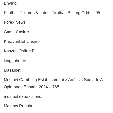
Envato
Football Fixtures & Latest Football Betting Odds – 95
Forex News
Gama Casino
KaravanBet Casino
Kasyno Online PL
king johnnie
Masalbet
Mostbet Gambling Establishment > Análisis Sumado A
Opiniones España 2024 – 765
mostbet ozbekistonda
Mostbet Russia