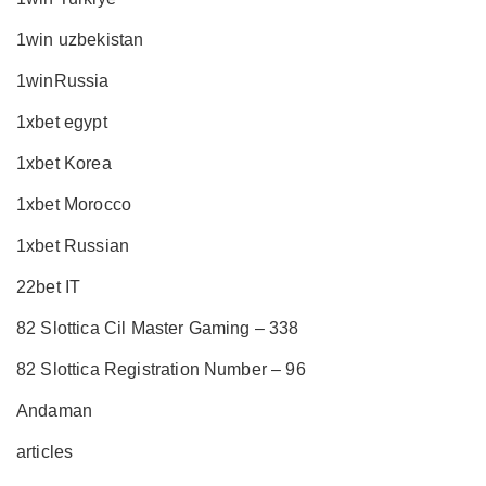
1win uzbekistan
1winRussia
1xbet egypt
1xbet Korea
1xbet Morocco
1xbet Russian
22bet IT
82 Slottica Cil Master Gaming – 338
82 Slottica Registration Number – 96
Andaman
articles