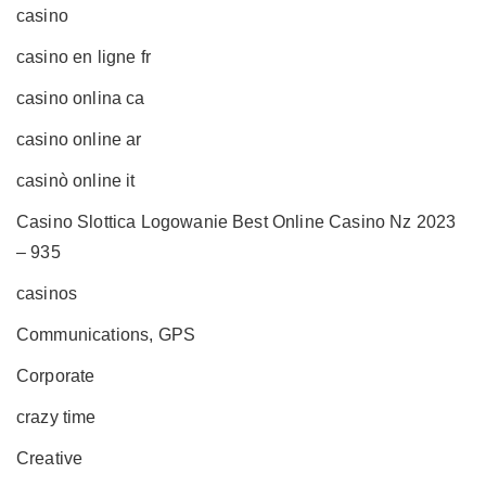
casino
casino en ligne fr
casino onlina ca
casino online ar
casinò online it
Casino Slottica Logowanie Best Online Casino Nz 2023
– 935
casinos
Communications, GPS
Corporate
crazy time
Creative