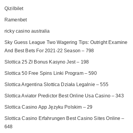
Qizilbilet
Ramenbet
ricky casino australia
Sky Guess League Two Wagering Tips: Outright Examine
And Best Bets For 2021-22 Season – 798
Slottica 25 Zł Bonus Kasyno Jest – 198
Slottica 50 Free Spins Linki Program – 590
Slottica Argentina Slottica Działa Legalnie – 555
Slottica Aviator Predictor Best Online Usa Casino – 343
Slottica Casino App Języku Polskim – 29
Slottica Casino Erfahrungen Best Casino Sites Online –
648