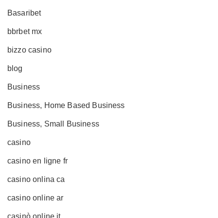
Basaribet
bbrbet mx
bizzo casino
blog
Business
Business, Home Based Business
Business, Small Business
casino
casino en ligne fr
casino onlina ca
casino online ar
casinò online it