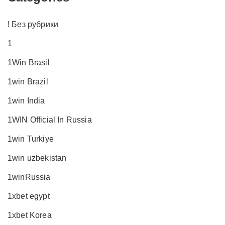
! Без рубрики
1
1Win Brasil
1win Brazil
1win India
1WIN Official In Russia
1win Turkiye
1win uzbekistan
1winRussia
1xbet egypt
1xbet Korea