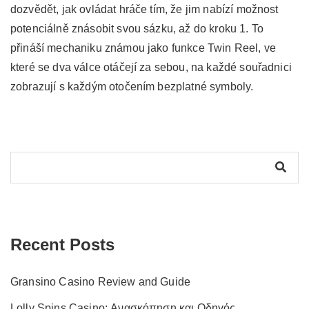
dozvědět, jak ovládat hráče tím, že jim nabízí možnost
potenciálně znásobit svou sázku, až do kroku 1. To
přináší mechaniku známou jako funkce Twin Reel, ve
které se dva válce otáčejí za sebou, na každé souřadnici
zobrazují s každým otočením bezplatné symboly.
Recent Posts
Gransino Casino Review and Guide
Lolly Spins Casino: Ανασκόπηση και Οδηγός