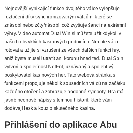
Nejnovější vynikající funkce dvojitého válce vylepšuje
roztočení díky synchronizovaným válcům, které se
znásobí nebo zčtyřnásobí, což zvyšuje šanci na extrémní
výhry. Video automat Dual Win si můžete užít kdykoli v
našich obvyklých kasinových podnicích. Nechte válce
rotovat a užijte si vzrušení ze všech dalších funkcí hry,
aniž byste museli utratit ani korunu hned teď. Dual Spin
vytvořila společnost NetEnt, uznávaný a spolehlivý
poskytovatel kasinových her.
Tato webová stránka s
funkcemi propojuje několik sousedních válců na začátku
každého otočení a zobrazuje podobné symboly. Hra má
jasné neonové nápisy s temnou historií, které vám
dodávají lesk a kouzlo skutečného kasina.
Přihlášení do aplikace Abu