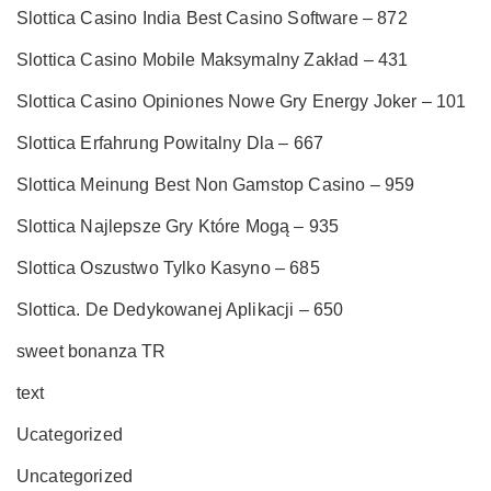
Slottica Casino India Best Casino Software – 872
Slottica Casino Mobile Maksymalny Zakład – 431
Slottica Casino Opiniones Nowe Gry Energy Joker – 101
Slottica Erfahrung Powitalny Dla – 667
Slottica Meinung Best Non Gamstop Casino – 959
Slottica Najlepsze Gry Które Mogą – 935
Slottica Oszustwo Tylko Kasyno – 685
Slottica. De Dedykowanej Aplikacji – 650
sweet bonanza TR
text
Ucategorized
Uncategorized