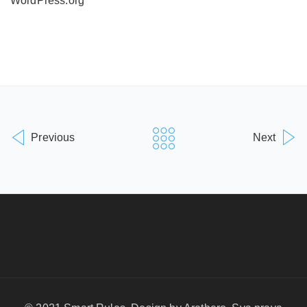
WordPress.org
Previous
Next