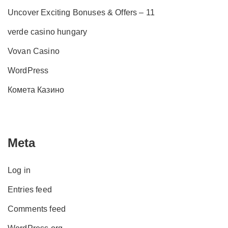
Uncover Exciting Bonuses & Offers – 11
verde casino hungary
Vovan Casino
WordPress
Комета Казино
Meta
Log in
Entries feed
Comments feed