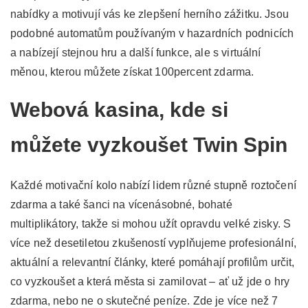
nabídky a motivují vás ke zlepšení herního zážitku. Jsou
podobné automatům používaným v hazardních podnicích
a nabízejí stejnou hru a další funkce, ale s virtuální
měnou, kterou můžete získat 100percent zdarma.
Webová kasina, kde si
můžete vyzkoušet Twin Spin
Každé motivační kolo nabízí lidem různé stupně roztočení
zdarma a také šanci na vícenásobné, bohaté
multiplikátory, takže si mohou užít opravdu velké zisky. S
více než desetiletou zkušeností vyplňujeme profesionální,
aktuální a relevantní články, které pomáhají profilům určit,
co vyzkoušet a která města si zamilovat – ať už jde o hry
zdarma, nebo ne o skutečné peníze. Zde je více než 7