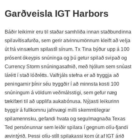
Garðveisla IGT Harbors
Báðir leikirnir eru til staðar samhliða innan staðbundinna
spilavítisafurða, sem gerir atvinnumönnum kleift að velja
út frá vinsælum spilastíl sínum. Tx Tina býður upp á 100
prósent ókeypis snúninga og þú getur spilað svipað og
Currency Storm snúningasafnið, með hjólum sem snúast
lárétt í stað lóðrétts. Valfrjáls stefna er að tryggja að
peningarnir þínir séu tryggðir í að minnsta kosti 100
snúningum á völdum veðmálsstigi, sem gefur næg
tækifæri til að upplifa aukabónusa. Nýjasti leikurinn
byggir á fullkomnu jafnvægi milli skemmtilegrar
spilamennsku, gefandi hvata og segulmagnaða Texas
Ted persónunnar sem leiðir spilara í gegnum olíu-fjandi
ævintýrið. Þessi olíu-stíll spilakassi kom út af IGT árið