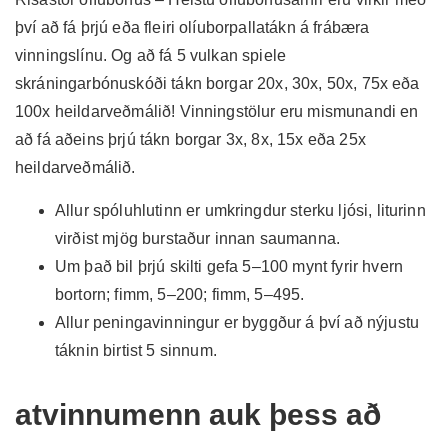
því að fá þrjú eða fleiri olíuborpallatákn á frábæra
vinningslínu. Og að fá 5
vulkan spiele
skráningarbónuskóði
tákn borgar 20x, 30x, 50x, 75x eða
100x heildarveðmálið! Vinningstölur eru mismunandi en
að fá aðeins þrjú tákn borgar 3x, 8x, 15x eða 25x
heildarveðmálið.
Allur spóluhlutinn er umkringdur sterku ljósi, liturinn
virðist mjög burstaður innan saumanna.
Um það bil þrjú skilti gefa 5–100 mynt fyrir hvern
bortorn; fimm, 5–200; fimm, 5–495.
Allur peningavinningur er byggður á því að nýjustu
táknin birtist 5 sinnum.
atvinnumenn auk þess að