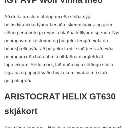
Að deila næstum óhöppum eða stríða nýja
beltisdýralukkudýrinu fær aðal skemmtunina og gerir
síðan persónulega reynslu hlaðna léttlyndri spennu. Nýi
peningavæni kosturinn og þú getur fengið einfalda
bónusþætti þýða að þú getur lært í stað þess að eyða
peningum eða hafa áhrif á ofhlaðna margfeldi af
toppleikjum. Settu mörk, faðmaðu nýju stöðugu stuttu
sigrana og uppgötvaðu hvata sem hvataafrit í stað
gullpottapúða.
ARISTOCRAT HELIX GT630
skjákort
Risastór olíubónus – Helstu olíubónusarnir eru virkir með