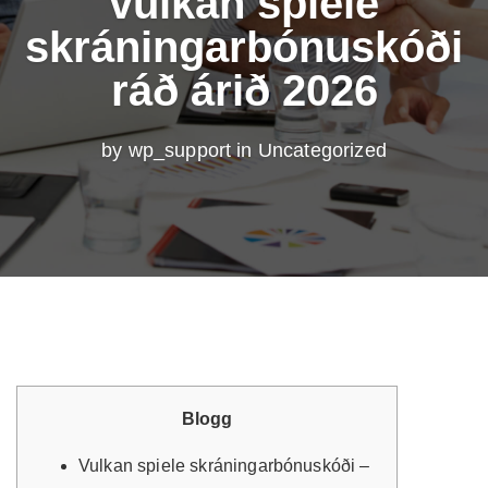
vulkan spiele
skráningarbónuskóði
ráð árið 2026
by wp_support in
Uncategorized
Blogg
Vulkan spiele skráningarbónuskóði –