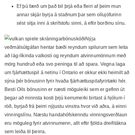
Ef þú færð um það bil þrjá eða fleiri af þeim mun
annar skjár byrja á staðnum þar sem olíujöfurinn
sést sitja inni á skrifstofu sinni, á eftir borðinu sínu.
Nýja
veðmálsútgáfan hentar bæði reyndum spilurum sem leita
að lág-líkinda valkosti og reyndum atvinnumönnum með
mörg hundruð eða svo peninga til að spara. Vegna laga
um fjárhættuspil á netinu í Ontario er okkur ekki heimilt að
sýna þér bónusinn fyrir hvaða fjárhættuspilafyrirtæki hér.
Besti Oils bónusinn er næsti möguleiki sem er gefinn út
þegar að minnsta kosti þrjú kerrumerki birtast á hjólum í
röð, byrjað frá þeirri nýjustu vinstra hvor við aðra, á einni
vinningslínu. Næstu handahófskenndu vinningsverðlaun
eru möguleg fyrir atvinnumenn, allt eftir fjölda dreifitákna
sem leiða til þeirra.