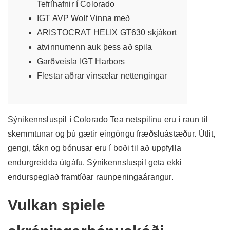
Tefríhafnir í Colorado
IGT AVP Wolf Vinna með
ARISTOCRAT HELIX GT630 skjákort
atvinnumenn auk þess að spila
Garðveisla IGT Harbors
Flestar aðrar vinsælar nettengingar
Sýnikennsluspil í Colorado Tea netspilinu eru í raun til
skemmtunar og þú gætir eingöngu fræðsluástæður. Útlit,
gengi, tákn og bónusar eru í boði til að uppfylla
endurgreidda útgáfu. Sýnikennsluspil geta ekki
endurspeglað framtíðar raunpeningaárangur.
Vulkan spiele