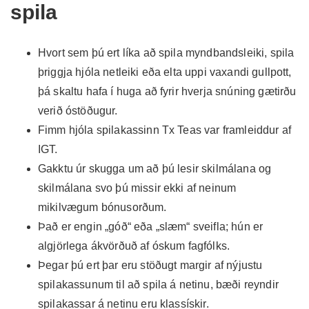
spila
Hvort sem þú ert líka að spila myndbandsleiki, spila
þriggja hjóla netleiki eða elta uppi vaxandi gullpott,
þá skaltu hafa í huga að fyrir hverja snúning gætirðu
verið óstöðugur.
Fimm hjóla spilakassinn Tx Teas var framleiddur af
IGT.
Gakktu úr skugga um að þú lesir skilmálana og
skilmálana svo þú missir ekki af neinum
mikilvægum bónusorðum.
Það er engin „góð“ eða „slæm“ sveifla; hún er
algjörlega ákvörðuð af óskum fagfólks.
Þegar þú ert þar eru stöðugt margir af nýjustu
spilakassunum til að spila á netinu, bæði reyndir
spilakassar á netinu eru klassískir.