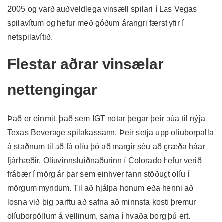
2005 og varð auðveldlega vinsæll spilari í Las Vegas
spilavítum og hefur með góðum árangri færst yfir í
netspilavítið.
Flestar aðrar vinsælar
nettengingar
Það er einmitt það sem IGT notar þegar þeir búa til nýja
Texas Beverage spilakassann. Þeir setja upp olíuborpalla
á staðnum til að fá olíu þó að margir séu að græða háar
fjárhæðir. Olíuvinnsluiðnaðurinn í Colorado hefur verið
frábær í mörg ár þar sem einhver fann stöðugt olíu í
mörgum myndum. Til að hjálpa honum eða henni að
losna við þig þarftu að safna að minnsta kosti þremur
olíuborpöllum á vellinum, sama í hvaða borg þú ert.