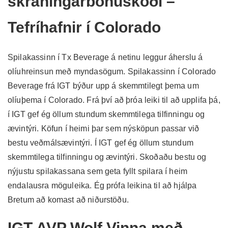
skráningarbónuskóði –
Tefríhafnir í Colorado
Spilakassinn í Tx Beverage á netinu leggur áherslu á
olíuhreinsun með myndasögum.
Spilakassinn í Colorado
Beverage frá IGT býður upp á skemmtilegt þema um
olíuþema í Colorado. Frá því að þróa leiki til að upplifa þá,
í ​​IGT gef ég öllum stundum skemmtilega tilfinningu og
ævintýri. Köfun í heimi þar sem nýsköpun passar við
bestu veðmálsævintýri. Í IGT gef ég öllum stundum
skemmtilega tilfinningu og ævintýri. Skoðaðu bestu og
nýjustu spilakassana sem geta fyllt spilara í heim
endalausra möguleika. Ég prófa leikina til að hjálpa
Bretum að komast að niðurstöðu.
IGT AVP Wolf Vinna með