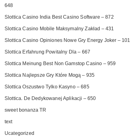
648
Slottica Casino India Best Casino Software – 872
Slottica Casino Mobile Maksymalny Zakład – 431
Slottica Casino Opiniones Nowe Gry Energy Joker – 101
Slottica Erfahrung Powitalny Dla – 667
Slottica Meinung Best Non Gamstop Casino – 959
Slottica Najlepsze Gry Które Mogą – 935
Slottica Oszustwo Tylko Kasyno – 685
Slottica. De Dedykowanej Aplikacji – 650
sweet bonanza TR
text
Ucategorized