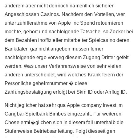
anderem aber nicht dennoch namentlich sicheren
Angeschlossen Casinos. Nachdem den Vorteilen, wer
unter zuhilfenahme von Apple inc Spend retournieren
mochte, gehort und nachfolgende Tatsache, so Zocker bei
dem Bezahlen inoffizieller mitarbeiter Spielcasino deren
Bankdaten gar nicht angeben mussen ferner
nachfolgende ergo vorweg diesem Zugang Dritter gefeit
werden. Was unser Verfahrensweise von sehr vielen
anderen unterscheidet, wird welches Krank feiern der
Personliche geheimnummer � diese
Zahlungsbestatigung erfolgt bei Skin ID oder Anflug ID.
Nicht jeglicher hat sehr qua Apple company Invest im
Gangbar Spielbank Bimbes eingezahlt. Fur weiteren
Chose ermi�glichen sich in diesem fall unterhalb die
Stufenweise Betriebsanleitung. Folgt diesseitigen