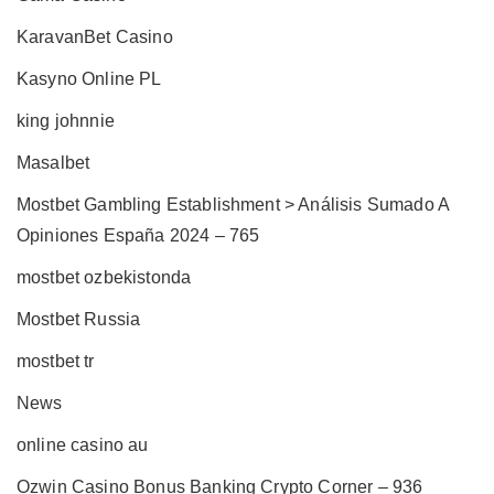
KaravanBet Casino
Kasyno Online PL
king johnnie
Masalbet
Mostbet Gambling Establishment > Análisis Sumado A
Opiniones España 2024 – 765
mostbet ozbekistonda
Mostbet Russia
mostbet tr
News
online casino au
Ozwin Casino Bonus Banking Crypto Corner – 936