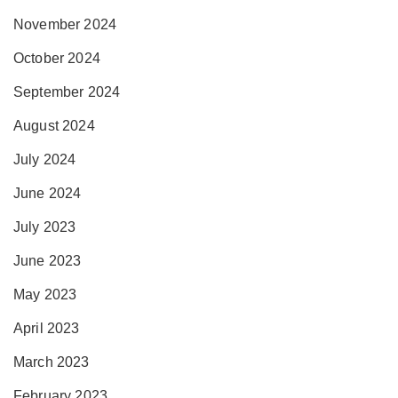
November 2024
October 2024
September 2024
August 2024
July 2024
June 2024
July 2023
June 2023
May 2023
April 2023
March 2023
February 2023