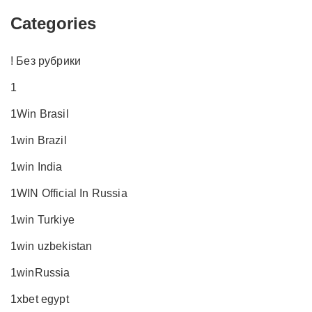
Categories
! Без рубрики
1
1Win Brasil
1win Brazil
1win India
1WIN Official In Russia
1win Turkiye
1win uzbekistan
1winRussia
1xbet egypt