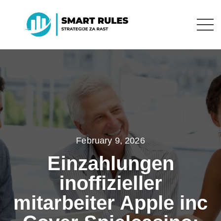
February 9, 2026
Einzahlungen
inoffizieller
mitarbeiter Apple inc