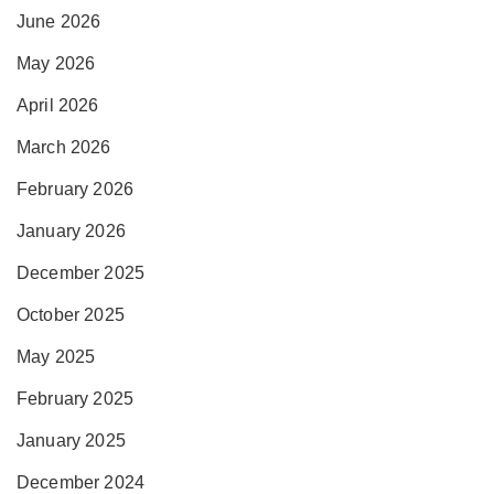
June 2026
May 2026
April 2026
March 2026
February 2026
January 2026
December 2025
October 2025
May 2025
February 2025
January 2025
December 2024