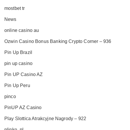
mostbet tr
News
online casino au
Ozwin Casino Bonus Banking Crypto Corner – 936
Pin Up Brazil
pin up casino
Pin UP Casino AZ
Pin Up Peru
pinco
PinUP AZ Casino
Play Slottica Atrakcyjne Nagrody – 922
plinko_pl