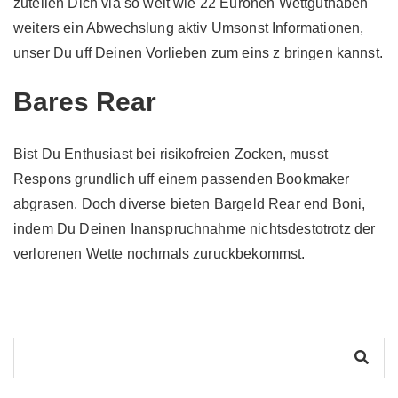
zuteilen Dich via so weit wie 22 Euronen Wettguthaben
weiters ein Abwechslung aktiv Umsonst Informationen,
unser Du uff Deinen Vorlieben zum eins z bringen kannst.
Bares Rear
Bist Du Enthusiast bei risikofreien Zocken, musst
Respons grundlich uff einem passenden Bookmaker
abgrasen. Doch diverse bieten Bargeld Rear end Boni,
indem Du Deinen Inanspruchnahme nichtsdestotrotz der
verlorenen Wette nochmals zuruckbekommst.