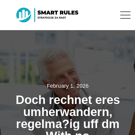
February 1, 2026
Doch rechnet eres
umherwandern,
regelma?ig uff dm