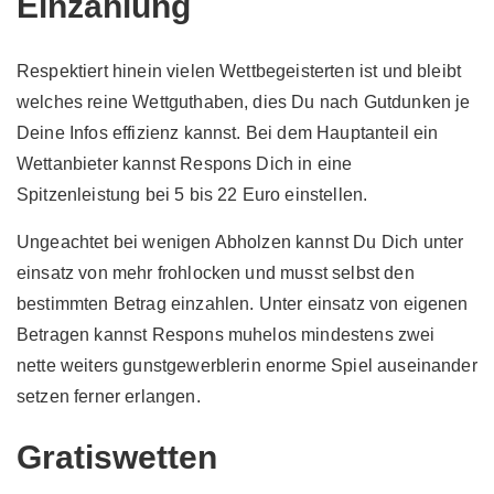
Einzahlung
Respektiert hinein vielen Wettbegeisterten ist und bleibt
welches reine Wettguthaben, dies Du nach Gutdunken je
Deine Infos effizienz kannst. Bei dem Hauptanteil ein
Wettanbieter kannst Respons Dich in eine
Spitzenleistung bei 5 bis 22 Euro einstellen.
Ungeachtet bei wenigen Abholzen kannst Du Dich unter
einsatz von mehr frohlocken und musst selbst den
bestimmten Betrag einzahlen. Unter einsatz von eigenen
Betragen kannst Respons muhelos mindestens zwei
nette weiters gunstgewerblerin enorme Spiel auseinander
setzen ferner erlangen.
Gratiswetten