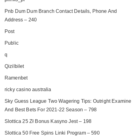
Pnb Dum Dum Branch Contact Details, Phone And
Address – 240
Post
Public
q
Qizilbilet
Ramenbet
ricky casino australia
Sky Guess League Two Wagering Tips: Outright Examine
And Best Bets For 2021-22 Season – 798
Slottica 25 Zł Bonus Kasyno Jest – 198
Slottica 50 Free Spins Linki Program – 590