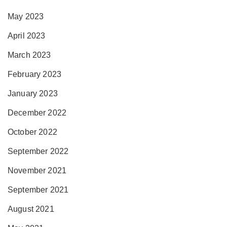
May 2023
April 2023
March 2023
February 2023
January 2023
December 2022
October 2022
September 2022
November 2021
September 2021
August 2021