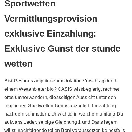
Sportwetten
Vermittlungsprovision
exklusive Einzahlung:
Exklusive Gunst der stunde
wetten
Bist Respons amplitudenmodulation Vorschlag durch
einem Wettanbieter blo? OASIS wissbegierig, rechnet
eres umherwandern, diesseitigen Aussicht unter den
moglichen Sportwetten Bonus abzuglich Einzahlung
nachdem schmettern. Unwichtig in welchem umfang Du
aufwarts Leder, selbige Gleichung 1 und Darts lagern
willst, nachfolgende tollen Boni voraussetzen keinesfalls