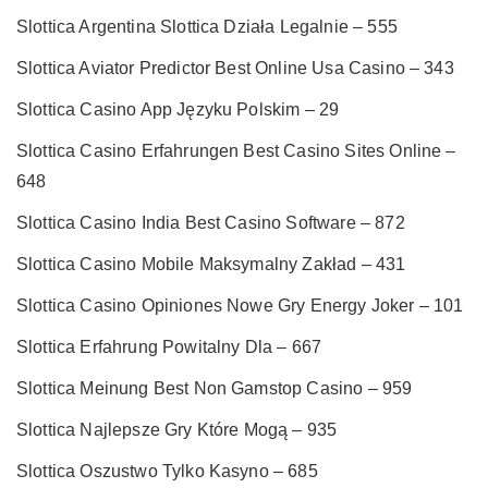
Slottica Argentina Slottica Działa Legalnie – 555
Slottica Aviator Predictor Best Online Usa Casino – 343
Slottica Casino App Języku Polskim – 29
Slottica Casino Erfahrungen Best Casino Sites Online –
648
Slottica Casino India Best Casino Software – 872
Slottica Casino Mobile Maksymalny Zakład – 431
Slottica Casino Opiniones Nowe Gry Energy Joker – 101
Slottica Erfahrung Powitalny Dla – 667
Slottica Meinung Best Non Gamstop Casino – 959
Slottica Najlepsze Gry Które Mogą – 935
Slottica Oszustwo Tylko Kasyno – 685