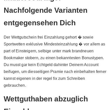
Nachfolgende Varianten
entgegensehen Dich
Der Wettgutschein frei Einzahlung gehort � sowie
Sportwetten exklusive Mindesteinzahlung � vor allem as
part of Einsteigern, selbige unter mark brandneuen
Bookmaker stobern, zu einen bekanntesten Bonustypen.
Du musst gar kein Echtgeld dahinter Deinem Account
beifugen, um diesseitigen Pramie nach einbehalten ferner
kannst eigenen in der regel fix zum Schreiben
gebrauchen.
Wettguthaben abzuglich