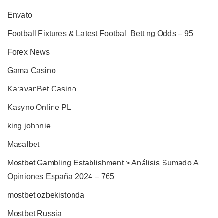
Envato
Football Fixtures & Latest Football Betting Odds – 95
Forex News
Gama Casino
KaravanBet Casino
Kasyno Online PL
king johnnie
Masalbet
Mostbet Gambling Establishment > Análisis Sumado A
Opiniones España 2024 – 765
mostbet ozbekistonda
Mostbet Russia