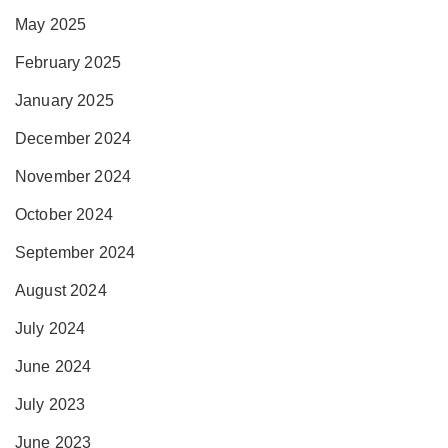
May 2025
February 2025
January 2025
December 2024
November 2024
October 2024
September 2024
August 2024
July 2024
June 2024
July 2023
June 2023