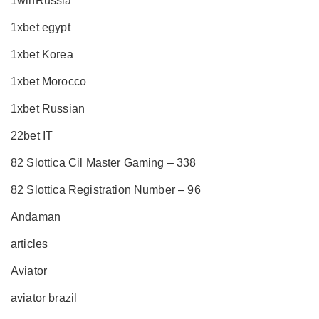
1winRussia
1xbet egypt
1xbet Korea
1xbet Morocco
1xbet Russian
22bet IT
82 Slottica Cil Master Gaming – 338
82 Slottica Registration Number – 96
Andaman
articles
Aviator
aviator brazil