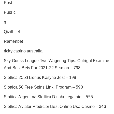
Post
Public
q
Qizilbilet
Ramenbet
ricky casino australia
Sky Guess League Two Wagering Tips: Outright Examine
And Best Bets For 2021-22 Season – 798
Slottica 25 Zł Bonus Kasyno Jest – 198
Slottica 50 Free Spins Linki Program – 590
Slottica Argentina Slottica Działa Legalnie – 555
Slottica Aviator Predictor Best Online Usa Casino – 343