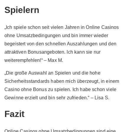
Spielern
„Ich spiele schon seit vielen Jahren in Online Casinos
ohne Umsatzbedingungen und bin immer wieder
begeistert von den schnellen Auszahlungen und den
attraktiven Bonusangeboten. Ich kann sie nur
weiterempfehlen!“ – Max M.
„Die große Auswahl an Spielen und die hohe
Sicherheitsstandards haben mich überzeugt, in einem
Casino ohne Bonus zu spielen. Ich habe schon viele
Gewinne erzielt und bin sehr zufrieden.“ – Lisa S.
Fazit
Online Casinos ohne Umsatzbedingungen sind eine