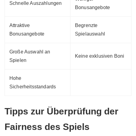
Schnelle Auszahlungen
Bonusangebote
Attraktive
Begrenzte
Bonusangebote
Spielauswahl
Große Auswahl an
Keine exklusiven Boni
Spielen
Hohe
Sicherheitsstandards
Tipps zur Überprüfung der
Fairness des Spiels