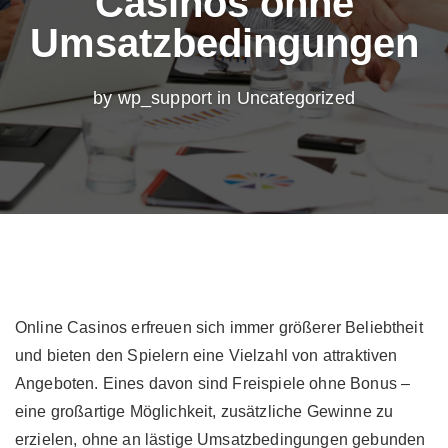
Casinos ohne
Umsatzbedingungen
by wp_support in
Uncategorized
Online Casinos erfreuen sich immer größerer Beliebtheit
und bieten den Spielern eine Vielzahl von attraktiven
Angeboten. Eines davon sind Freispiele ohne Bonus –
eine großartige Möglichkeit, zusätzliche Gewinne zu
erzielen, ohne an lästige Umsatzbedingungen gebunden