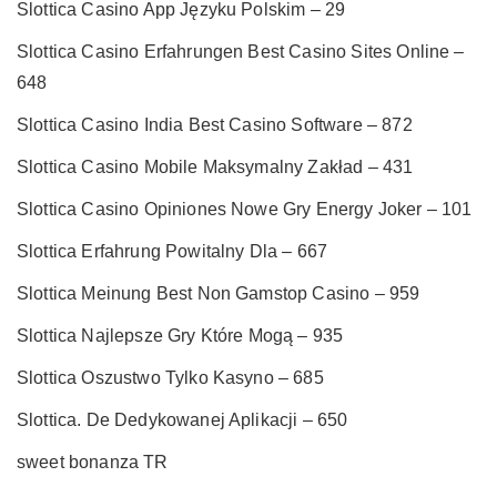
Slottica Casino App Języku Polskim – 29
Slottica Casino Erfahrungen Best Casino Sites Online –
648
Slottica Casino India Best Casino Software – 872
Slottica Casino Mobile Maksymalny Zakład – 431
Slottica Casino Opiniones Nowe Gry Energy Joker – 101
Slottica Erfahrung Powitalny Dla – 667
Slottica Meinung Best Non Gamstop Casino – 959
Slottica Najlepsze Gry Które Mogą – 935
Slottica Oszustwo Tylko Kasyno – 685
Slottica. De Dedykowanej Aplikacji – 650
sweet bonanza TR