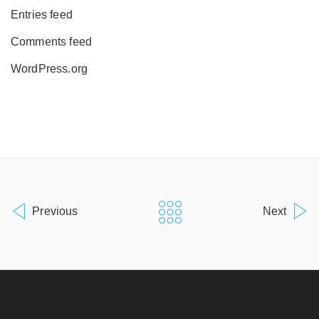
Entries feed
Comments feed
WordPress.org
Previous
Next