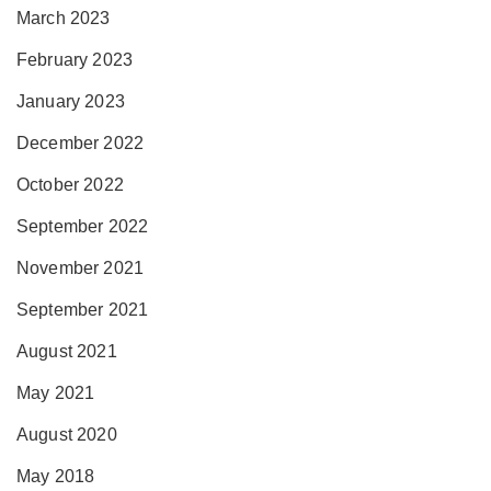
March 2023
February 2023
January 2023
December 2022
October 2022
September 2022
November 2021
September 2021
August 2021
May 2021
August 2020
May 2018