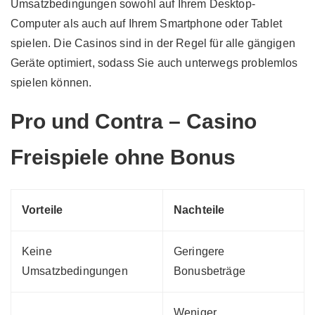
Umsatzbedingungen sowohl auf Ihrem Desktop-
Computer als auch auf Ihrem Smartphone oder Tablet
spielen. Die Casinos sind in der Regel für alle gängigen
Geräte optimiert, sodass Sie auch unterwegs problemlos
spielen können.
Pro und Contra – Casino
Freispiele ohne Bonus
Vorteile
Nachteile
Keine
Geringere
Umsatzbedingungen
Bonusbeträge
Weniger