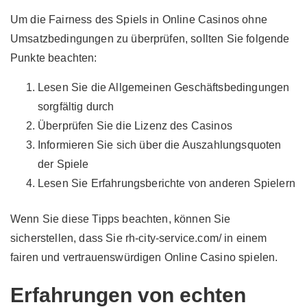
Um die Fairness des Spiels in Online Casinos ohne
Umsatzbedingungen zu überprüfen, sollten Sie folgende
Punkte beachten:
Lesen Sie die Allgemeinen Geschäftsbedingungen
sorgfältig durch
Überprüfen Sie die Lizenz des Casinos
Informieren Sie sich über die Auszahlungsquoten
der Spiele
Lesen Sie Erfahrungsberichte von anderen Spielern
Wenn Sie diese Tipps beachten, können Sie
sicherstellen, dass Sie
rh-city-service.com/
in einem
fairen und vertrauenswürdigen Online Casino spielen.
Erfahrungen von echten