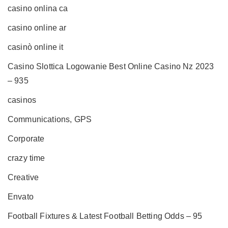
casino onlina ca
casino online ar
casinò online it
Casino Slottica Logowanie Best Online Casino Nz 2023
– 935
casinos
Communications, GPS
Corporate
crazy time
Creative
Envato
Football Fixtures & Latest Football Betting Odds – 95