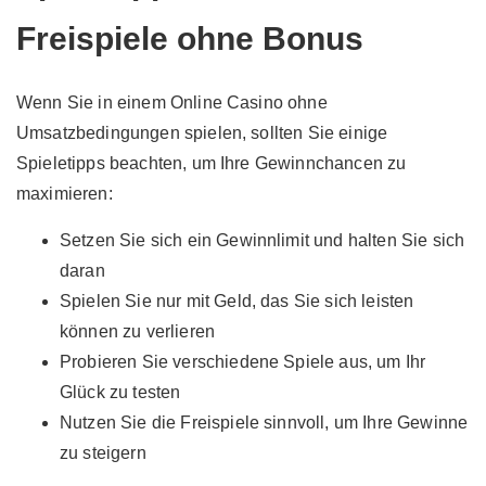
Freispiele ohne Bonus
Wenn Sie in einem Online Casino ohne
Umsatzbedingungen spielen, sollten Sie einige
Spieletipps beachten, um Ihre Gewinnchancen zu
maximieren:
Setzen Sie sich ein Gewinnlimit und halten Sie sich
daran
Spielen Sie nur mit Geld, das Sie sich leisten
können zu verlieren
Probieren Sie verschiedene Spiele aus, um Ihr
Glück zu testen
Nutzen Sie die Freispiele sinnvoll, um Ihre Gewinne
zu steigern