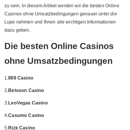
zu sein. In diesem Artikel werden wir die besten Online
Casinos ohne Umsatzbedingungen
genauer unter die
Lupe nehmen und Ihnen alle wichtigen Informationen
dazu geben.
Die besten Online Casinos
ohne Umsatzbedingungen
1.
888 Casino
2.
Betsson Casino
3.
LeoVegas Casino
4.
Casumo Casino
5.
Rizk Casino