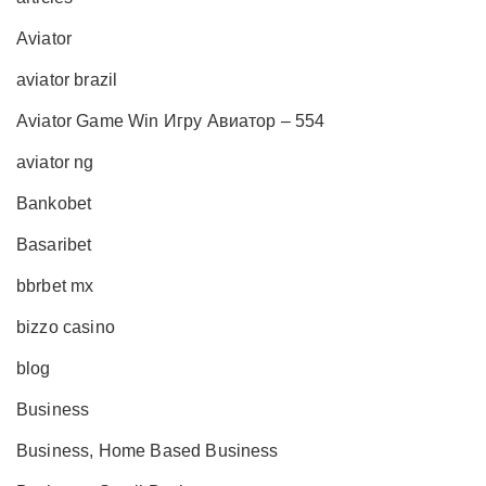
Aviator
aviator brazil
Aviator Game Win Игру Авиатор – 554
aviator ng
Bankobet
Basaribet
bbrbet mx
bizzo casino
blog
Business
Business, Home Based Business