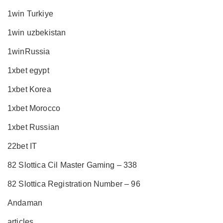
1win Turkiye
1win uzbekistan
1winRussia
1xbet egypt
1xbet Korea
1xbet Morocco
1xbet Russian
22bet IT
82 Slottica Cil Master Gaming – 338
82 Slottica Registration Number – 96
Andaman
articles