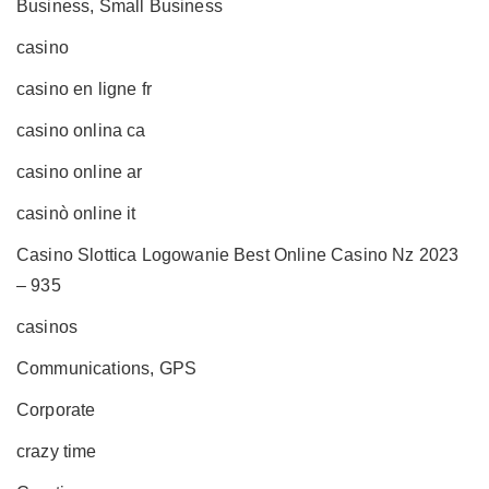
Business, Small Business
casino
casino en ligne fr
casino onlina ca
casino online ar
casinò online it
Casino Slottica Logowanie Best Online Casino Nz 2023
– 935
casinos
Communications, GPS
Corporate
crazy time