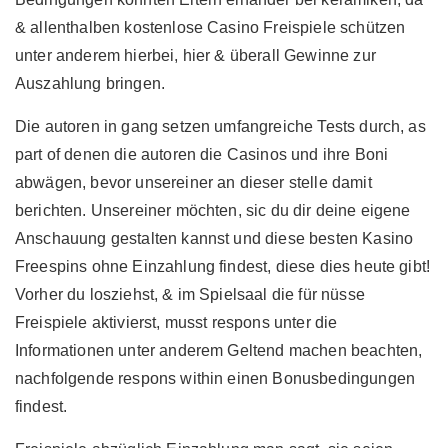
& allenthalben kostenlose Casino Freispiele schützen
unter anderem hierbei, hier & überall Gewinne zur
Auszahlung bringen.
Die autoren in gang setzen umfangreiche Tests durch, as
part of denen die autoren die Casinos und ihre Boni
abwägen, bevor unsereiner an dieser stelle damit
berichten. Unsereiner möchten, sic du dir deine eigene
Anschauung gestalten kannst und diese besten Kasino
Freespins ohne Einzahlung findest, diese dies heute gibt!
Vorher du losziehst, & im Spielsaal die für nüsse
Freispiele aktivierst, musst respons unter die
Informationen unter anderem Geltend machen beachten,
nachfolgende respons within einen Bonusbedingungen
findest.