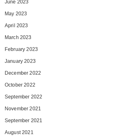
June 2023
May 2023
April 2023
March 2023
February 2023
January 2023
December 2022
October 2022
September 2022
November 2021
September 2021
August 2021