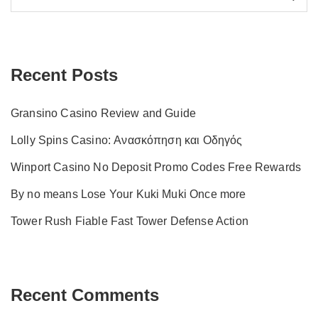
Recent Posts
Gransino Casino Review and Guide
Lolly Spins Casino: Ανασκόπηση και Οδηγός
Winport Casino No Deposit Promo Codes Free Rewards
By no means Lose Your Kuki Muki Once more
Tower Rush Fiable Fast Tower Defense Action
Recent Comments