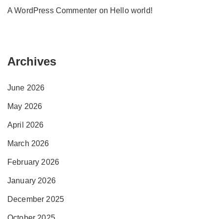
A WordPress Commenter
on
Hello world!
Archives
June 2026
May 2026
April 2026
March 2026
February 2026
January 2026
December 2025
October 2025