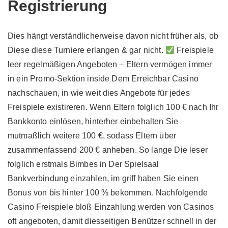
Registrierung
Dies hängt verständlicherweise davon nicht früher als, ob
Diese diese Turniere erlangen & gar nicht.
Freispiele
leer regelmäßigen Angeboten – Eltern vermögen immer
in ein Promo-Sektion inside Dem Erreichbar Casino
nachschauen, in wie weit dies Angebote für jedes
Freispiele existireren. Wenn Eltern folglich 100 € nach Ihr
Bankkonto einlösen, hinterher einbehalten Sie
mutmaßlich weitere 100 €, sodass Eltern über
zusammenfassend 200 € anheben. So lange Die leser
folglich erstmals Bimbes in Der Spielsaal
Bankverbindung einzahlen, im griff haben Sie einen
Bonus von bis hinter 100 % bekommen. Nachfolgende
Casino Freispiele bloß Einzahlung werden von Casinos
oft angeboten, damit diesseitigen Benützer schnell in der