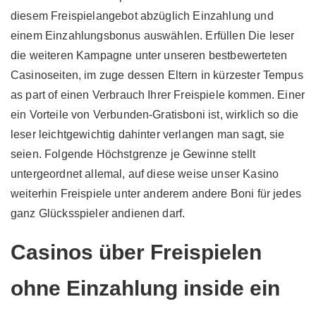
diesem Freispielangebot abzüglich Einzahlung und
einem Einzahlungsbonus auswählen. Erfüllen Die leser
die weiteren Kampagne unter unseren bestbewerteten
Casinoseiten, im zuge dessen Eltern in kürzester Tempus
as part of einen Verbrauch Ihrer Freispiele kommen. Einer
ein Vorteile von Verbunden-Gratisboni ist, wirklich so die
leser leichtgewichtig dahinter verlangen man sagt, sie
seien. Folgende Höchstgrenze je Gewinne stellt
untergeordnet allemal, auf diese weise unser Kasino
weiterhin Freispiele unter anderem andere Boni für jedes
ganz Glücksspieler andienen darf.
Casinos über Freispielen
ohne Einzahlung inside ein