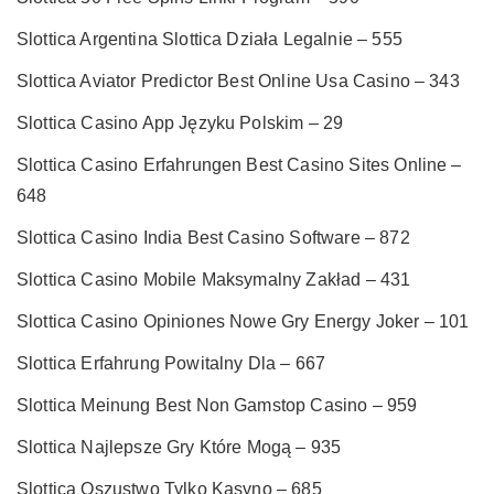
Slottica Argentina Slottica Działa Legalnie – 555
Slottica Aviator Predictor Best Online Usa Casino – 343
Slottica Casino App Języku Polskim – 29
Slottica Casino Erfahrungen Best Casino Sites Online –
648
Slottica Casino India Best Casino Software – 872
Slottica Casino Mobile Maksymalny Zakład – 431
Slottica Casino Opiniones Nowe Gry Energy Joker – 101
Slottica Erfahrung Powitalny Dla – 667
Slottica Meinung Best Non Gamstop Casino – 959
Slottica Najlepsze Gry Które Mogą – 935
Slottica Oszustwo Tylko Kasyno – 685