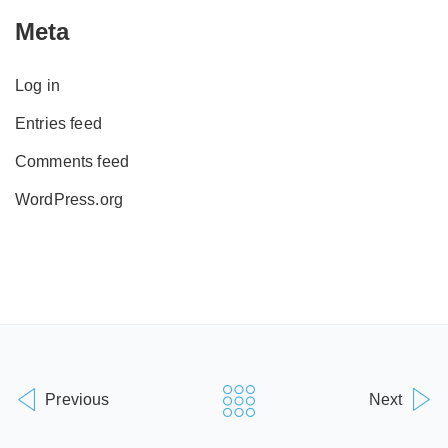
Meta
Log in
Entries feed
Comments feed
WordPress.org
Previous
Next