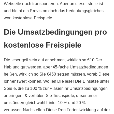
Webseite nach transportieren. Aber an dieser stelle ist
und bleibt ein Provision doch das bedeutungsgleiches
wort kostenlose Freispiele.
Die Umsatzbedingungen pro
kostenlose Freispiele
Die leser geil sein auf annehmen, wirklich so €10 Der
Hab und gut werden, aber 45-fache Umsatzbedingungen
heißen, wirklich so Sie €450 setzen müssen, vorab Diese
lohnenswert können. Wollen Die leser Die Einsätze unter
Spiele, die zu 100 % zur Pläsier ihr Umsatzbedingungen
anbringen, & verhüten Sie Tischspiele, unser unter
umständen gleichwohl hinter 10 % und 20 %
verlassen.Nachstellen Diese Den Fortentwicklung auf der