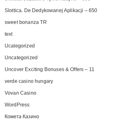
Slottica. De Dedykowanej Aplikacji – 650
sweet bonanza TR
text
Ucategorized
Uncategorized
Uncover Exciting Bonuses & Offers – 11
verde casino hungary
Vovan Casino
WordPress
Комета Казино