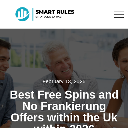
February 13, 2026
Best Free Spins and
No Frankierung
Offers within the Uk