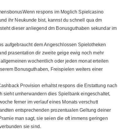
mensbonusWenn respons im Moglich Spielcasino
nd ihr Neukunde bist, kannst du schnell qua dm
steht dieser anliegend dm Bonusguthaben sekundar im
os aufgebraucht dem Angeschlossen Spielotheken
and prasentation dir zweite geige ewig noch mehr
 allgemeinen wochentlich oder jeden monat erteilen
serem Bonusguthaben, Freispielen weiters einer
hback Provision erhaltst respons die Erstattung nach
ch sieht umherwandern dies Spielbank eingeschaltet,
woche ferner im verlauf eines Monats verschutt
wandten entsprechenden prozentualen Geltung deiner
 Pramie man sagt, sie seien die oft immens geringen
erbunden sie sind.