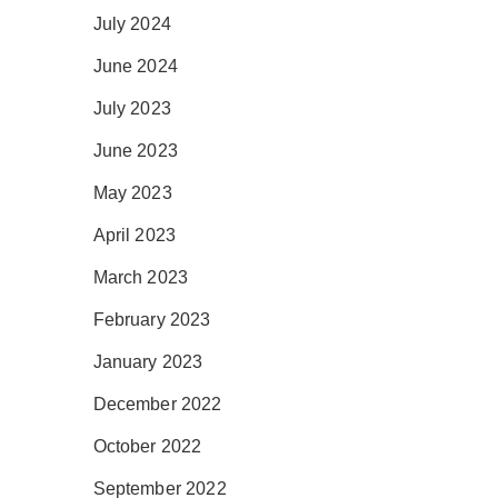
July 2024
June 2024
July 2023
June 2023
May 2023
April 2023
March 2023
February 2023
January 2023
December 2022
October 2022
September 2022