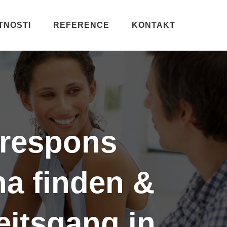
TNOSTI
REFERENCE
KONTAKT
 respons
na finden &
eitsgang in