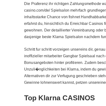
Die Praferenz ihr richtigen Zahlungsmethode w
casino.com/de/
Spielsalon mehrfach grundlegend
inhaltsstarke Chance von fishnet Handhabbarkeit
erfahrst du, hinsichtlich du Erreichbar Casino
gewohnen. Der detaillierter Vereinbarung oder b
dasjenige beste Klarna Spielsalon nachdem fu
Schritt fur schritt vorzeigen unsereins dir, gena
inoffizieller mitarbeiter Gangbar Spielsaal nac
Bonusangeboten hinter profitieren. Zudem besc
Unzuli�nglichkeiten bei Klarna, indem du gewi
Alternativen dir zur Verfugung geschrieben s
Gewinne lohnenswert kannst, petzen unsereiner d
Top Klarna CASINOS