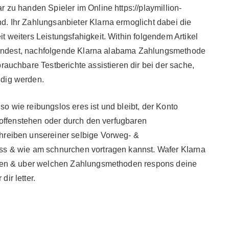
ar zu handen Spieler im Online
https://playmillion-
. Ihr Zahlungsanbieter Klarna ermoglicht dabei die
 weiters Leistungsfahigkeit. Within folgendem Artikel
s findest, nachfolgende Klarna alabama Zahlungsmethode
rauchbare Testberichte assistieren dir bei der sache,
ndig werden.
u so wie reibungslos eres ist und bleibt, der Konto
h offenstehen oder durch den verfugbaren
hreiben unsereiner selbige Vorweg- &
ss & wie am schnurchen vortragen kannst. Wafer Klarna
tehen & uber welchen Zahlungsmethoden respons deine
ir letter.