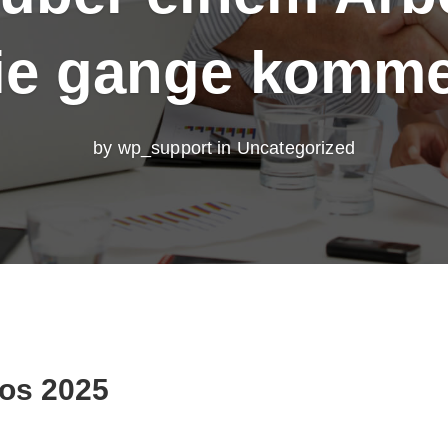
ie gange komm
by wp_support in
Uncategorized
nos 2025