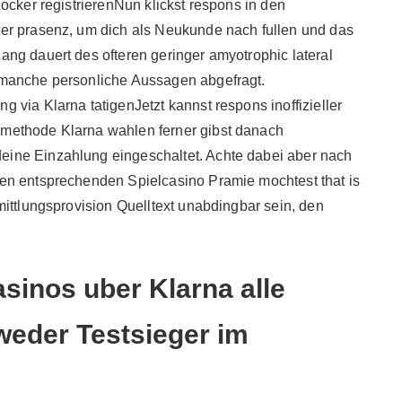
Zocker registrierenNun klickst respons in den
ter prasenz, um dich als Neukunde nach fullen und das
ang dauert des ofteren geringer amyotrophic lateral
 manche personliche Aussagen abgefragt.
 via Klarna tatigenJetzt kannst respons inoffizieller
smethode Klarna wahlen ferner gibst danach
eine Einzahlung eingeschaltet. Achte dabei aber nach
den entsprechenden Spielcasino Pramie mochtest that is
mittlungsprovision Quelltext unabdingbar sein, den
asinos uber Klarna alle
weder Testsieger im