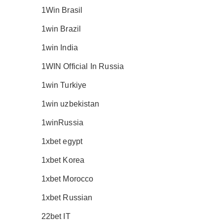
1Win Brasil
1win Brazil
1win India
1WIN Official In Russia
1win Turkiye
1win uzbekistan
1winRussia
1xbet egypt
1xbet Korea
1xbet Morocco
1xbet Russian
22bet IT