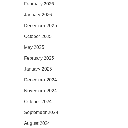
February 2026
January 2026
December 2025
October 2025
May 2025
February 2025
January 2025
December 2024
November 2024
October 2024
September 2024
August 2024