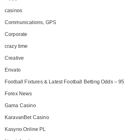
casinos
Communications, GPS
Corporate
crazy time
Creative
Envato
Football Fixtures & Latest Football Betting Odds – 95
Forex News
Gama Casino
KaravanBet Casino
Kasyno Online PL