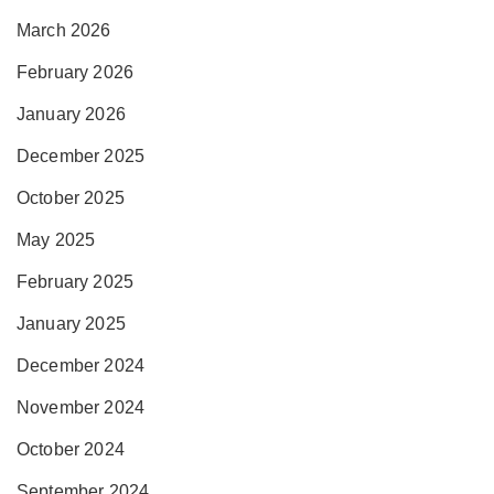
March 2026
February 2026
January 2026
December 2025
October 2025
May 2025
February 2025
January 2025
December 2024
November 2024
October 2024
September 2024