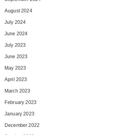
August 2024
July 2024
June 2024
July 2023
June 2023
May 2023
April 2023
March 2023
February 2023
January 2023
December 2022