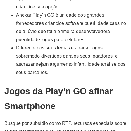
criancice sua opção.
Anexar Play’n GO é unidade dos grandes
fornecedores criancice software puerilidade cassino
do dilúvio que foi a primeira desenvolvedora
puerilidade jogos para celulares.
Diferente dos seus lemas é apartar jogos
sobremodo divertidos para os seus jogadores, e
atanazar sejam argumento infantilidade análise dos
seus parceiros.
Jogos da Play’n GO afinar
Smartphone
Busque por subsídio como RTP, recursos especiais sobre