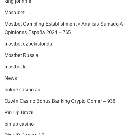
king johnnie
Masalbet
Mostbet Gambling Establishment > Análisis Sumado A
Opiniones España 2024 – 765
mostbet ozbekistonda
Mostbet Russia
mostbet tr
News
online casino au
Ozwin Casino Bonus Banking Crypto Corner – 936
Pin Up Brazil
pin up casino