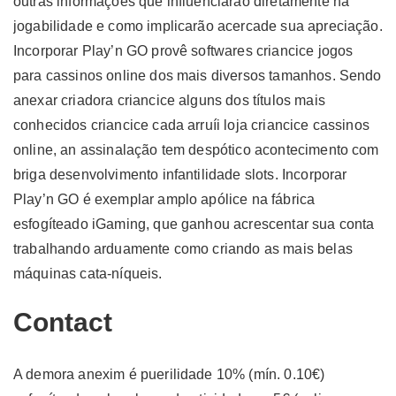
outras informações que influenciarão diretamente na
jogabilidade e como implicarão acercade sua apreciação.
Incorporar Play’n GO provê softwares criancice jogos
para cassinos online dos mais diversos tamanhos. Sendo
anexar criadora criancice alguns dos títulos mais
conhecidos criancice cada arruíi loja criancice cassinos
online, an assinalação tem despótico acontecimento com
briga desenvolvimento infantilidade slots. Incorporar
Play’n GO é exemplar amplo apólice na fábrica
esfogíteado iGaming, que ganhou acrescentar sua conta
trabalhando arduamente como criando as mais belas
máquinas cata-níqueis.
Contact
A demora anexim é puerilidade 10% (mín. 0.10€)