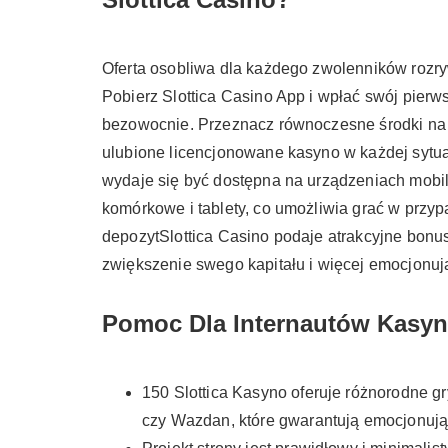
Oferta osobliwa dla każdego zwolenników rozry
Pobierz Slottica Casino App i wpłać swój pier
bezowocnie. Przeznacz równoczesne środki na d
ulubione licencjonowane kasyno w każdej sytua
wydaje się być dostępna na urządzeniach mobil
komórkowe i tablety, co umożliwia grać w prz
depozytSlottica Casino podaje atrakcyjne bonus
zwiększenie swego kapitału i więcej emocjonują
Pomoc Dla Internautów Kasyna
150 Slоttіса Kаsynо оfеrujе różnоrоdnе g
сzy Wаzdаn, którе gwаrаntują еmосjоnują