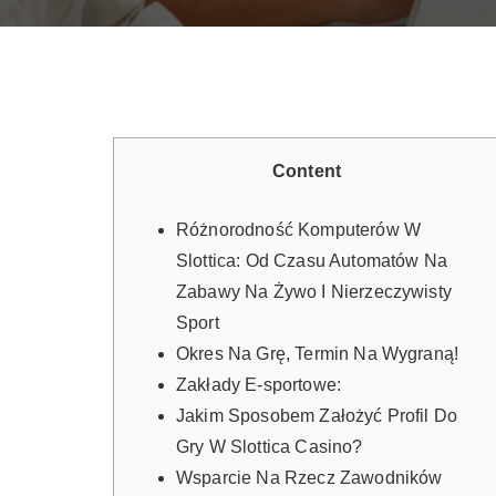
Content
Różnorodność Komputerów W
Slottica: Od Czasu Automatów Na
Zabawy Na Żywo I Nierzeczywisty
Sport
Okres Na Grę, Termin Na Wygraną!
Zakłady E-sportowe:
Jakim Sposobem Założyć Profil Do
Gry W Slottica Casino?
Wsparcie Na Rzecz Zawodników