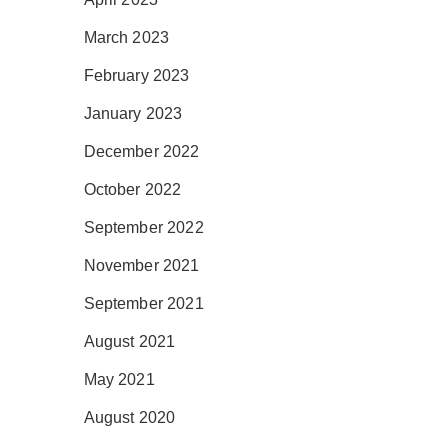
March 2023
February 2023
January 2023
December 2022
October 2022
September 2022
November 2021
September 2021
August 2021
May 2021
August 2020