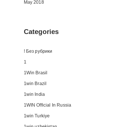
May 2018
Categories
! Без рубрики
1
1Win Brasil
1win Brazil
1win India
1WIN Official In Russia
1win Turkiye
1win uzbekistan