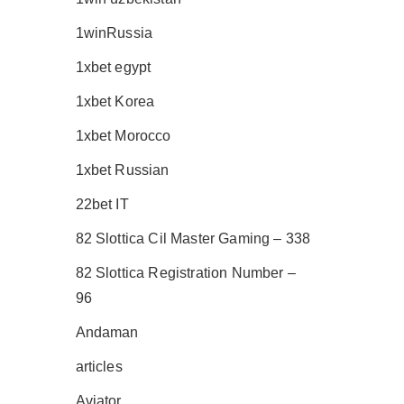
1winRussia
1xbet egypt
1xbet Korea
1xbet Morocco
1xbet Russian
22bet IT
82 Slottica Cil Master Gaming – 338
82 Slottica Registration Number –
96
Andaman
articles
Aviator