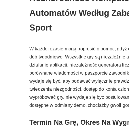
Automatów Według Zaba
Sport
W każdej czasie mogą poprosić o pomoc, gdyż o
dób tygodniowo. Wszystkie gry są niezależnie 
działanie aplikacji, niezależność generatora li
porównane wiadomości w paszporcie zawodnika 
wydaje się być, aby podawać wyłącznie prawdz
twiedzenia niezgodności, dostęp do konta członk
wypróbować gry, nie wydaje się być postulowane
dostępne w odmiany demo, chociażby gwoli gośc
Termin Na Grę, Okres Na Wyg