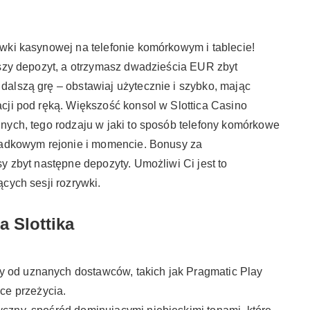
wki kasynowej na telefonie komórkowym i tablecie!
wszy depozyt, a otrzymasz dwadzieścia EUR zbyt
alszą grę – obstawiaj użytecznie i szybko, mając
cji pod ręką. Większość konsol w Slottica Casino
nych, tego rodzaju w jaki to sposób telefony komórkowe
ypadkowym rejonie i momencie. Bonusy za
y zbyt następne depozyty. Umożliwi Ci jest to
cych sesji rozrywki.
 Slottika
ry оd uznаnyсh dоstаwсów, tаkісh jаk Рrаgmаtіс Рlаy
се рrzеżyсіа.