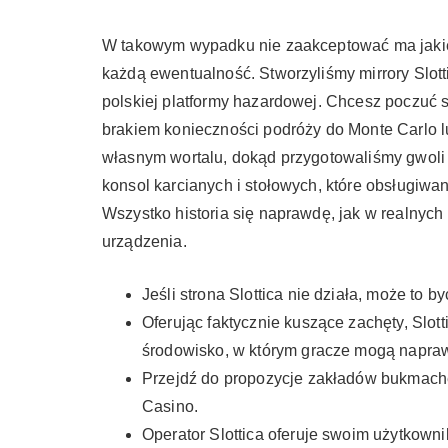
W takowym wypadku nie zaakceptować ma jakie
każdą ewentualność. Stworzyliśmy mirrory Slott
polskiej platformy hazardowej. Chcesz poczuć s
brakiem konieczności podróży do Monte Carlo 
własnym wortalu, dokąd przygotowaliśmy gwoli
konsol karcianych i stołowych, które obsługiw
Wszystko historia się naprawdę, jak w realnyc
urządzenia.
Jeśli strona Slottica nie działa, może to
Oferując faktycznie kuszące zachęty, Slot
środowisko, w którym gracze mogą napraw
Przejdź do propozycje zakładów bukmache
Casino.
Operator Slottica oferuje swoim użytkow