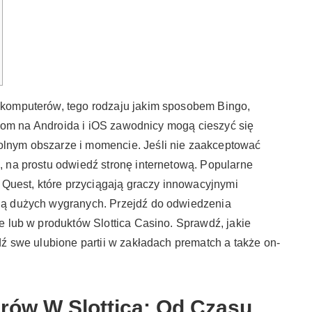
komputerów, tego rodzaju jakim sposobem Bingo,
acjom na Androida i iOS zawodnicy mogą cieszyć się
lnym obszarze i momencie. Jeśli nie zaakceptować
 na prostu odwiedź stronę internetową. Popularne
 Quest, które przyciągają graczy innowacyjnymi
ią dużych wygranych. Przejdź do odwiedzenia
 lub w produktów Slottica Casino. Sprawdź, jakie
ź swe ulubione partii w zakładach prematch a także on-
ów W Slottica: Od Czasu