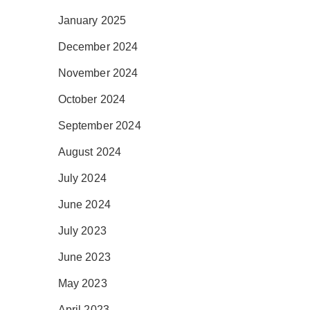
January 2025
December 2024
November 2024
October 2024
September 2024
August 2024
July 2024
June 2024
July 2023
June 2023
May 2023
April 2023