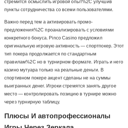
стремится осмыслить игровой опыт%2C улучшив
пункты сотрудничества со всеми пользователями.
Важно перед тем а активировать промо-
предложения%2C проанализировать с условиями
конкретного бонуса. Pinco Casino предложил
оригинальную игровую активность — спортпокер. Этот
тип покера продолжается по стандартным
правилам%2C но в турнирном формате. Играть и него
казино мутуара только на реальные деньги. В
спортивном покере акцент сделаны не на суммы
выигранных денег. Игроки стремятся занять другое
место — контролировать позицию в турнире можно
через турнирную таблицу.
Плюсы И автопрофессионалы
Игры Через Зеркала