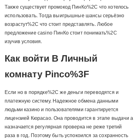
Также существует промокод ПинКо%2C что хотелось
использовать. Тогда выигрышные шансы серьёзно
возрастут%2C что стоит представлять. Любое
предложение casino ПинКо стоит понимать%2C
изучив условия.
Как войти В Личный
комнату Pinco%3F
Если но в порядке%2C же деньги переводятся и
платежную систему. Надежное обмена данными
людьми казино и пользователями гарантируется
лицензией Кюрасао. Она проводится в этапе выдачи а
назначается регулярная проверка не реже третий
раза в год. Поэтому быть успокоился за сохранность