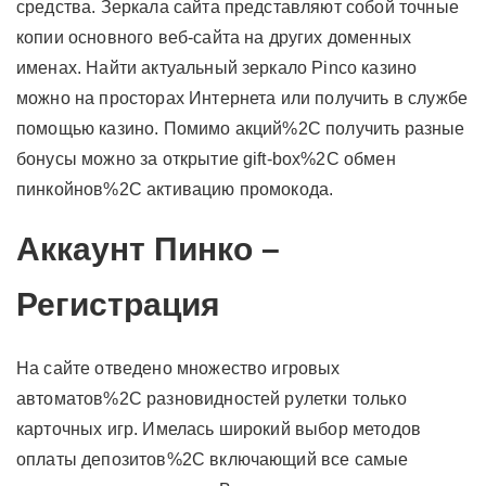
средства. Зеркала сайта представляют собой точные
копии основного веб-сайта на других доменных
именах. Найти актуальный зеркало Pinco казино
можно на просторах Интернета или получить в службе
помощью казино. Помимо акций%2C получить разные
бонусы можно за открытие gift-box%2C обмен
пинкойнов%2C активацию промокода.
Аккаунт Пинко –
Регистрация
На сайте отведено множество игровых
автоматов%2C разновидностей рулетки только
карточных игр. Имелась широкий выбор методов
оплаты депозитов%2C включающий все самые