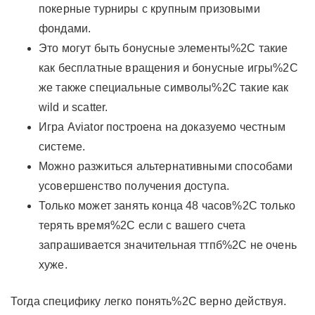
покерные турниры с крупным призовыми
фондами.
Это могут быть бонусные элементы%2C такие
как бесплатные вращения и бонусные игры%2C
же также специальные символы%2C такие как
wild и scatter.
Игра Aviator построена на доказуемо честным
системе.
Можно разжиться альтернативными способами
усовершенство получения доступа.
Только может занять конца 48 часов%2C только
терять время%2C если с вашего счета
запрашивается значительная ттпб%2C не очень
хуже.
Тогда специфику легко понять%2C верно действуя.