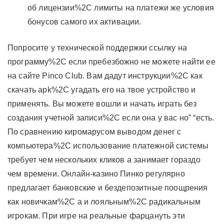
об лицензии%2C лимиты на платежи же условия
бонусов самого их активации.
Попросите у технической поддержки ссылку на
программу%2C если пребезбожно не можете найти ее
на сайте Pinco Club. Вам дадут инструкции%2C как
скачать apk%2C угадать его на твое устройство и
применять. Вы можете вошли и начать играть без
создания учетной записи%2C если она у вас но” “есть.
По сравнению киромарусом выводом денег с
компьютера%2C использование платежной системы
требует чем нескольких кликов а занимает гораздо
чем времени. Онлайн-казино Пинко регулярно
предлагает банковские и бездепозитные поощрения
как новичкам%2C а и лояльным%2C радикальным
игрокам. При игре на реальные фарцануть эти