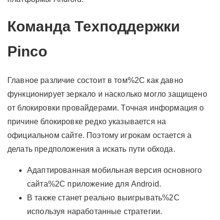
Команда Техподдержки
Pinco
Главное различие состоит в том%2C как давно
функционирует зеркало и насколько могло защищено
от блокировки провайдерами. Точная информация о
причине блокировке редко указывается на
официальном сайте. Поэтому игрокам остается а
делать предположения а искать пути обхода.
Адаптированная мобильная версия основного
сайта%2C приложение для Android.
В также станет реально выигрывать%2C
используя наработанные стратегии.